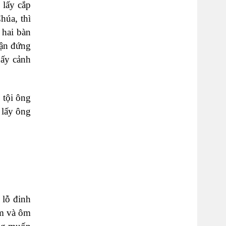
 lấy cắp
húa, thì
 hai bàn
rận đứng
hấy cảnh
 tội ông
 lấy ông
 lỗ đinh
ẵm và ôm