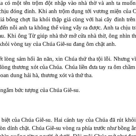
kia có một tên trộm đột nhập vào nhà thờ và anh ta muốn
hịu đóng đinh. Khi anh trộm đụng tới vương miện của C
á bỗng chợt lìa khỏi thập giá cùng với hai cây đinh trên
 đến nỗi anh ta không thể vùng vẫy ra được. Anh ta chịu t
u. Khi ông Từ giúp nhà thờ mở cửa nhà thờ, ông nhìn t
 khỏi vòng tay của Chúa Giê-su đang ôm chặt anh.
ết lòng sám hối ăn năn, xin Chúa thứ tha tội lỗi. Nhưng vì
 lòng thương xót của Chúa. Chúa liền đưa tay ra ôm chầm
oan dung hải hà, thương xót và thứ tha.
êm ngắm bức tượng của Chúa Giê-su.
 biệt của Chúa Giê-su. Hai cánh tay của Chúa đã rút khỏi
 còn dính chặt. Chúa Giê-su vòng ra phía trước như bồng 