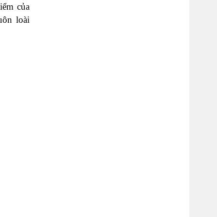
iểm của
ôn loài