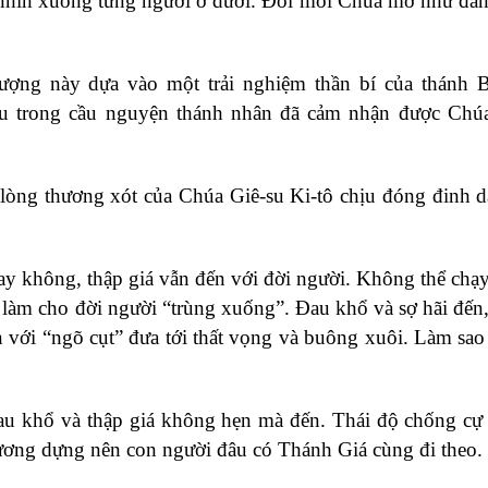
 nhìn xuống từng người ở dưới. Đôi môi Chúa mở như đ
tượng này dựa vào một trải nghiệm thần bí của thánh 
sâu trong cầu nguyện thánh nhân đã cảm nhận được Chú
lòng thương xót của Chúa Giê-su Ki-tô chịu đóng đinh 
y không, thập giá vẫn đến với đời người. Không thể chạy
 làm cho đời người “trùng xuống”. Đau khổ và sợ hãi đến,
n với “ngõ cụt” đưa tới thất vọng và buông xuôi. Làm sao
đau khổ và thập giá không hẹn mà đến. Thái độ chống cự
ương dựng nên con người đâu có Thánh Giá cùng đi theo.