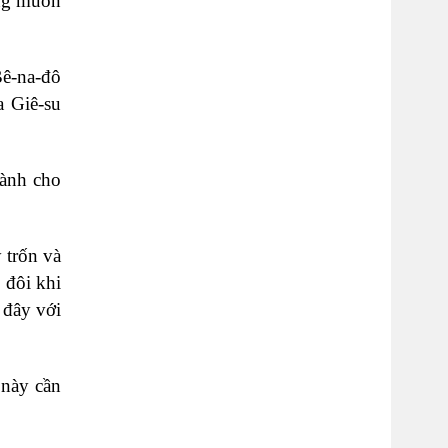
ang muốn
Bê-na-đô
a Giê-su
dành cho
 trốn và
 đôi khi
 đây với
 này cần