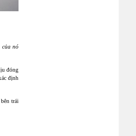
n của nó
hịu đóng
xác định
bên trái