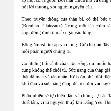
ấp một con người. Đôi mắt Chúa mở và đang
nói lời thương xót người nguyện cầu.
Theo truyền thống của thần bí, có thể bức 
(Bernhard Clairvaux). Trong một lần chìm 
chịu đóng đinh ôm ấp ngài vào lòng.
Bồng ẵm và ôm ấp vào lòng. Cử chỉ tràn đầy 
mỗi phận người chúng ta.
Có những bối cảnh của cuộc sống, dù muốn ha
cũng không thể chối từ. Sức nặng của thập giá
thật dã man và tàn nhẫn. Rồi còn phải đối diệ
khổ đau và sức nặng đang đè trên đôi vai này?
Phần nhiều sẽ tự chiến đấu và chống cự các 
thiết lắm, vì từ nguyên thuỷ khi Đấng Yêu Th