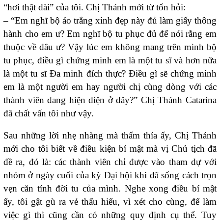
“hơi thật dài” của tôi. Chị Thánh mới từ tốn hỏi:
– “Em nghĩ bộ áo trắng xinh đẹp này đủ làm giấy thông
hành cho em ư? Em nghĩ bộ tu phục đủ để nói rằng em
thuộc về đâu ư? Vậy lúc em không mang trên mình bộ
tu phục, điều gì chứng minh em là một tu sĩ và hơn nữa
là một tu sĩ Đa minh đích thực? Điều gì sẽ chứng
minh
em là một người em hay người chị cùng dòng với các
thành viên đang hiện diện ở đây?” Chị Thánh Catarina
đã chất vấn tôi như vậy.
Sau những lời nhẹ nhàng mà thấm thía ấy, Chị Thánh
mới cho tôi biết về điều kiện bí mật mà vị Chủ tịch đã
đề ra, đó là:
các thành viên chỉ được vào tham dự với
nhóm ở ngày cuối của kỳ Đại hội khi đã sống cách trọn
vẹn căn tính đời tu của mình.
Nghe xong điều bí mật
ấy, tôi gật gù ra vẻ thấu hiểu, vì xét cho cùng, để làm
việc gì thì cũng cần có những quy định cụ thể. Tuy