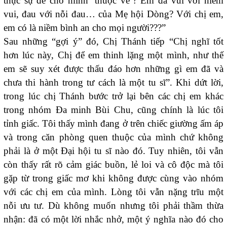
thực sự để cho mình ‘thuộc về’? Em đã vui với niềm
vui, đau với nỗi đau… của Mẹ hội Dòng? Với chị em,
em có là niềm bình an cho mọi người???”
Sau những “gợi ý” đó, Chị Thánh tiếp “Chị nghĩ tốt
hơn lúc này, Chị để em thinh lặng một mình, như thế
em sẽ suy xét được thấu đáo hơn những gì em đã và
chưa thi hành trong tư cách là một tu sĩ”. Khi dứt lời,
trong lúc chị Thánh bước trở lại bên các chị em khác
trong nhóm Đa minh Bùi Chu, cũng chính là lúc tôi
tỉnh giấc. Tôi thấy mình đang ở trên chiếc giường ấm áp
và trong căn phòng quen thuộc của mình chứ không
phải là ở một Đại hội tu sĩ nào đó. Tuy nhiên, tôi vẫn
còn thấy rất rõ cảm giác buồn, lẻ loi và cô độc mà tôi
gặp từ trong giấc mơ khi không được cùng vào nhóm
với các chị em của mình. Lòng tôi vẫn nặng trĩu một
nỗi ưu tư. Dù không muốn nhưng tôi phải thầm thừa
nhận: đã có một lời nhắc nhở, một ý nghĩa nào đó cho