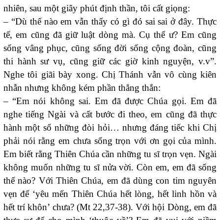
nhiên, sau một giây phút định thần, tôi cất giọng:
– “Dù thế nào em vẫn thấy có gì đó sai sai ở đây. Thực
tế, em cũng đã giữ luật dòng mà. Cụ thể ư? Em cũng
sống vâng phục, cũng sống đời sống cộng đoàn, cũng
thi hành sư vụ, cũng giữ các giờ kinh nguyện, v.v”.
Nghe tôi giãi bày xong. Chị Thánh vẫn vô cùng kiên
nhẫn nhưng không kém phần thẳng thắn:
– “Em nói không sai. Em đã được Chúa gọi. Em đã
nghe tiếng Ngài và cất bước đi theo, em cũng đã thực
hành một số những đòi hỏi… nhưng đáng tiếc khi Chị
phải nói rằng em chưa sống trọn với ơn gọi của mình.
Em biết rằng
Thiên Chúa cần những tu sĩ trọn vẹn. Ngài
không muốn những tu sĩ nửa vời
. Còn em, em đã sống
thế nào? Với Thiên Chúa, em đã dùng con tim nguyên
vẹn để ‘yêu mến Thiên Chúa hết lòng, hết linh hồn và
hết trí khôn’ chưa? (M
t
22,37-38). Với hội Dòng, em đã