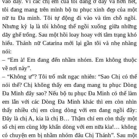
vào đây. Vì các chị em của tôi đang ở đây và hơn hết,
tôi đang mang trên mình bộ tu phục xinh đẹp của một
nữ tu Đa minh. Tôi tự động đi vào và tìm chỗ ngồi.
Nhưng kỳ lạ là tôi không thể ngồi xuống giữa những
dãy ghế trống. Sau một hồi loay hoay với tâm trạng khó
hiểu. Thánh nữ Catarina mới lại gần tôi và nhẹ nhàng
nói:
– “Em à! Em đang đến nhầm nhóm. Em không thuộc
về nơi này”.
– “Không ư”? Tôi trố mắt ngạc nhiên: “Sao Chị có thể
nói thế? Chị không thấy em đang mang tu phục Dòng
Đa Minh đây sao? Nếu bộ tu phục Đa Minh có thể làm
em lẫn với các Dòng Đa Minh khác thì em còn nhìn
thấy nhiều chị em cùng dòng với em đang ngồi đây:
Đây là chị A, kia là chị B… Thậm chí em còn thấy một
số chị em cùng lớp khấn dòng với em nữa kìa!… không
có chuyện em bị nhầm nhóm đâu Chị Thánh”. Sau một