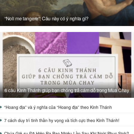
“Noli me tangere”: Câu này có ý nghĩa gì?
6 câu Kinh Thánh giúp bạn chống trả cám dỗ trong Mùa Chay
“Hoang địa” và ý nghĩa của “Hoang địa” theo Kinh Thánh
7 cách duy trì tinh thần hy vọng và tích cực theo Kinh Thánh!
Chúa Giê-su Đã Hiện Ra Bao Nhiêu Lần Sau Khi Ngài Phục Sinh?