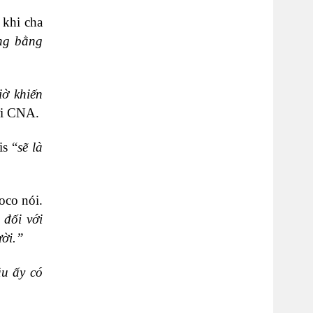
 khi cha
ng bằng
iờ khiến
i CNA.
is “
sẽ là
co nói.
 đối với
ười.”
ậu ấy có