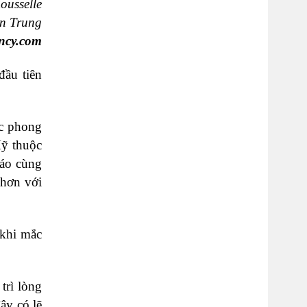
ousselle
n Trung
ncy.com
đầu tiên
ợc phong
Mỹ thuộc
iáo cùng
 hơn với
 khi mắc
trì lòng
ây có lẽ