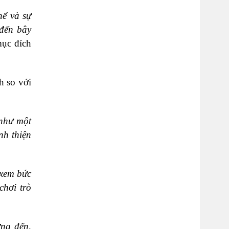
hể và sự
 đến bây
mục đích
h so với
 như một
nh thiện
 xem bức
chơi trò
ởng đến,