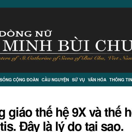
 SỐNG CỘNG ĐOÀN
CẦU NGUYỆN
SỨ VỤ
VĂN HÓA
THÔNG TI
 giáo thế hệ 9X và thế h
is. Đây là lý do tại sao.