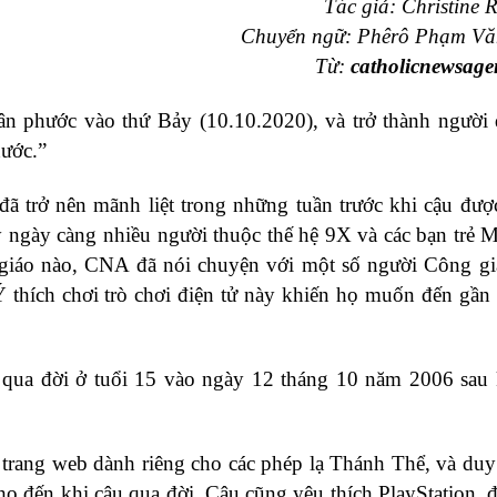
Tác giả: Christine R
Chuyển ngữ: Phêrô Phạm Vă
Từ:
catholicnewsage
n phước vào thứ Bảy (10.10.2020), và trở thành người 
hước.”
đã trở nên mãnh liệt trong những tuần trước khi cậu đư
y ngày càng nhiều người thuộc thế hệ 9X và các bạn trẻ 
n giáo nào, CNA đã nói chuyện với một số người Công g
 Ý thích chơi trò chơi điện tử này khiến họ muốn đến gần
 qua đời ở tuổi 15 vào ngày 12 tháng 10 năm 2006 sau
 trang web dành riêng cho các phép lạ Thánh Thể, và duy 
ho đến khi cậu qua đời. Cậu cũng yêu thích PlayStation, đ