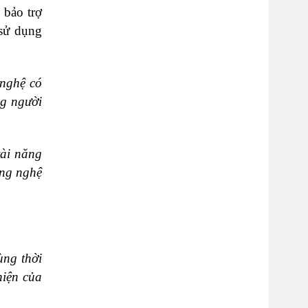
 bảo trợ
 sử dụng
 nghệ có
ng người
tài năng
ông nghệ
ùng thời
hiện của