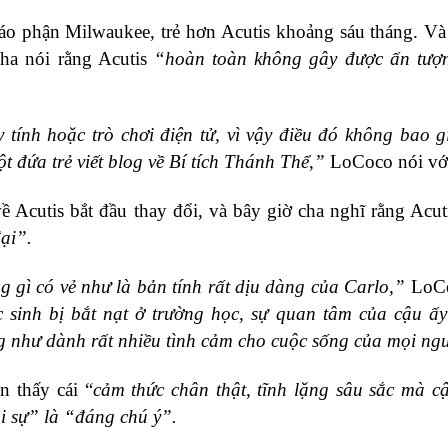
o phận Milwaukee, trẻ hơn Acutis khoảng sáu tháng. Và
ha nói rằng Acutis
“hoàn toàn không gây được ấn tượ
ính hoặc trò chơi điện tử, vì vậy điều đó không bao g
ột đứa trẻ viết blog về Bí tích Thánh Thể,”
LoCoco nói vớ
Acutis bắt đầu thay đổi, và bây giờ cha nghĩ rằng Acut
đại”.
g gì có vẻ như là bản tính rất dịu dàng của Carlo,”
LoCo
sinh bị bắt nạt ở trường học, sự quan tâm của cậu ấy
g như dành rất nhiều tình cảm cho cuộc sống của mọi ng
 thấy cái “
cảm thức chân thật, tĩnh lặng sâu sắc mà c
i sự” là “đáng chú ý”.