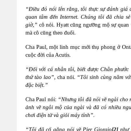
“Điều đó nói lên rằng, tôi thực sự đánh giá 
quan tâm đến Internet. Chúng tôi đã chia sẻ
giờ,”
cô nói. Hyatt cũng ngưỡng mộ sự quan t
mà cô cũng theo đuổi.
Cha Paul, một linh mục mới thụ phong ở Onta
cuộc đời của Acutis.
“Đối với cá nhân tôi, biết được Chân phước 
thứ tào lao”,
cha nói.
“Tôi sinh cùng năm với 
đặc biệt.”
Cha Paul nói:
“Nhưng tôi đã nói về ngài cho 
ảnh về ngôi mộ của ngài và đã có nhiều ngườ
chơi điện tử và giỏi máy tính”.
“Tôi đã cố gắng nói về Pier Giorgio
[2]
như m