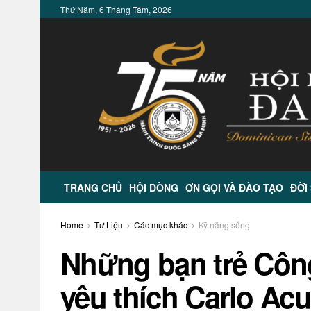
Thứ Năm, 6 Tháng Tám, 2026
TRANG CHỦ
HỘI DÒNG
ƠN GỌI VÀ ĐÀO TẠO
ĐỜI
Home
Tư Liệu
Các mục khác
Kỹ năng sống
Những bạn trẻ Công
yêu thích Carlo Acut