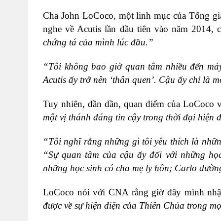
Cha John LoCoco, một linh mục của Tổng giá
nghe về Acutis lần đầu tiên vào năm 2014, c
chứng tá của mình lúc đầu.”
“Tôi không bao giờ quan tâm nhiều đến máy t
Acutis ấy trở nên ‘thân quen’. Cậu ấy chỉ là m
Tuy nhiên, dần dần, quan điểm của LoCoco về 
một vị thánh đáng tin cậy trong thời đại hiện 
“Tôi nghĩ rằng những gì tôi yêu thích là nhữn
“Sự quan tâm của cậu ấy đối với những học 
những học sinh có cha mẹ ly hôn; Carlo dườn
LoCoco nói với CNA rằng giờ đây mình nhận
được về sự hiện diện của Thiên Chúa trong mọ