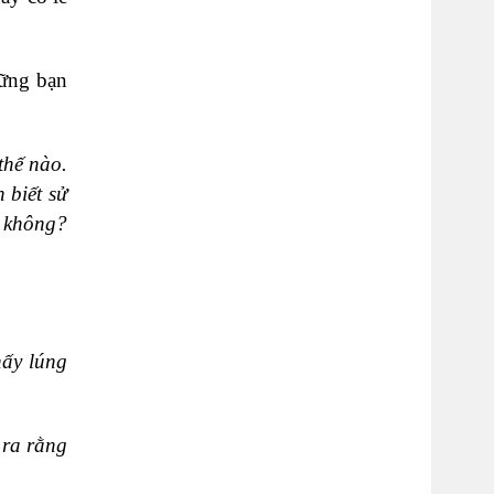
hững bạn
thế nào.
 biết sử
n không?
hấy lúng
 ra rằng