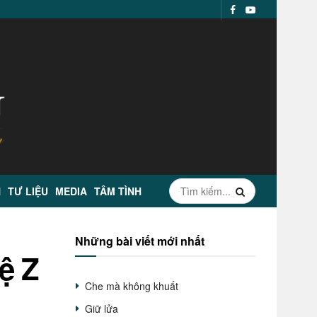
N
TƯ LIỆU
MEDIA
TÂM TÌNH
Những bài viết mới nhất
ệ Z
Che mà không khuất
Giữ lửa