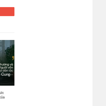
g Cung
Đức
của