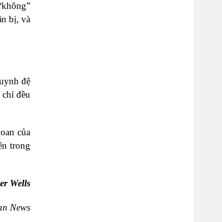
 “không”
ân bị, và
huynh đệ
 chí đều
goan của
ên trong
er Wells
can News