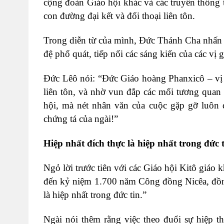
cộng đoàn Giáo hội khác và các truyền thống t
con đường đại kết và đối thoại liên tôn.
Trong diễn từ của mình, Đức Thánh Cha nhấn
đệ phổ quát, tiếp nối các sáng kiến của các vị
Đức Lêô nói: “Đức Giáo hoàng Phanxicô – vị G
liên tôn, và nhờ vun đắp các mối tương quan 
hội, mà nét nhân văn của cuộc gặp gỡ luôn 
chứng tá của ngài!”
Hiệp nhất đích thực là hiệp nhất trong đức 
Ngỏ lời trước tiên với các Giáo hội Kitô giá
đến kỷ niệm 1.700 năm Công đồng Nicêa, đồng
là hiệp nhất trong đức tin.”
Ngài nói thêm rằng việc theo đuổi sự hiệp t