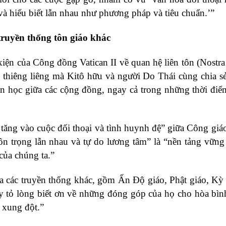
à hiểu biết lẫn nhau như phương pháp và tiêu chuẩn.’”
truyền thống tôn giáo khác
iện của Công đồng Vatican II về quan hệ liên tôn (Nostra 
thiêng liêng mà Kitô hữu và người Do Thái cùng chia s
hần học giữa các cộng đồng, ngay cả trong những thời đi
 tăng vào cuộc đối thoại và tình huynh đệ” giữa Công giá
 tôn trọng lẫn nhau và tự do lương tâm” là “nền tảng vững
của chúng ta.”
ủa các truyền thống khác, gồm Ấn Độ giáo, Phật giáo, Kỳ
y tỏ lòng biết ơn về những đóng góp của họ cho hòa bìn
à xung đột.”