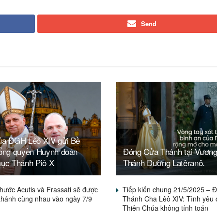
Send
ủa ĐGH Lêô XIV gửi Bề
Tổng quyền Huynh đoàn
Đóng Cửa Thánh tại Vươn
mục Thánh Piô X
Thánh Đường Latêranô.
hước Acutis và Frassati sẽ được
Tiếp kiến chung 21/5/2025 – 
thánh cùng nhau vào ngày 7/9
Thánh Cha Lêô XIV: Tình yêu 
Thiên Chúa không tính toán