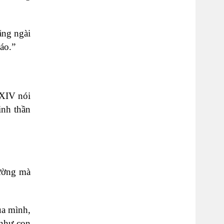
ằng ngài
áo.”
 XIV nói
inh thần
hường mà
ủa mình,
 như con