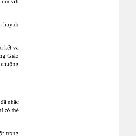
 đối với
nh huynh
i kết và
ong Giáo
ý chuộng
 đã nhắc
ỉ có thể
ột trong