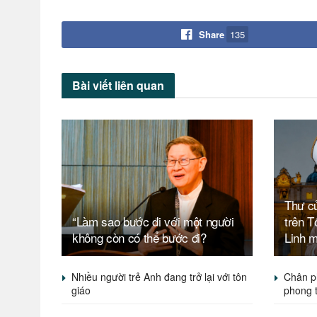
Share
135
Bài viết
liên quan
Thư c
“Làm sao bước đi với một người
trên 
không còn có thể bước đi?
Linh 
Nhiều người trẻ Anh đang trở lại với tôn
Chân p
giáo
phong 