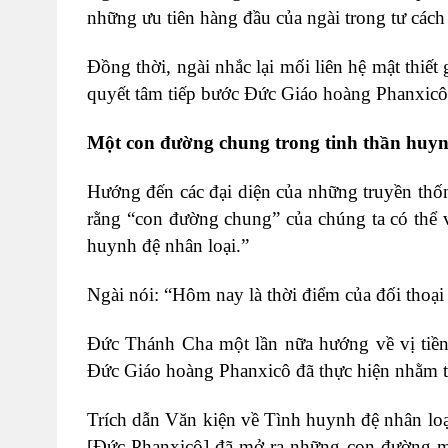
những ưu tiên hàng đầu của ngài trong tư cá
Đồng thời, ngài nhắc lại mối liên hệ mật thiết
quyết tâm tiếp bước Đức Giáo hoàng Phanxicô 
Một con đường chung trong tinh thần huyn
Hướng đến các đại diện của những truyền thố
rằng “con đường chung” của chúng ta có thể v
huynh đệ nhân loại.”
Ngài nói: “Hôm nay là thời điểm của đối thoạ
Đức Thánh Cha một lần nữa hướng về vị tiền
Đức Giáo hoàng Phanxicô đã thực hiện nhằm th
Trích dẫn Văn kiện về Tình huynh đệ nhân lo
[Đức Phanxicô] đã mở ra những con đường mớ