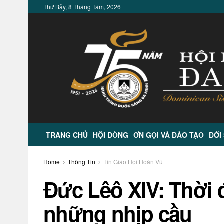
Thứ Bảy, 8 Tháng Tám, 2026
TRANG CHỦ
HỘI DÒNG
ƠN GỌI VÀ ĐÀO TẠO
ĐỜI
Home
Thông Tin
Tin Giáo Hội Hoàn Vũ
Đức Lêô XIV: Thời đ
những nhịp cầu