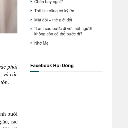
Chén hay ngai?
Trái tim cũng có ký ức
Mắt đổi – thế giới đổi
“Làm sao bước đi với một người
không còn có thể bước đi?
Nhớ Mẹ
Facebook Hội Dòng
các phái
, và các
 tôn.
ành buổi
iáo, các