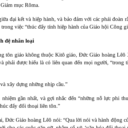
ch Giám mục Rôma.
 giữa đại kết và hiệp hành, và bảo đảm với các phái đoàn r
trong việc “thúc đẩy tính hiệp hành của Giáo hội Công gi
h đệ nhân loại
ng tôn giáo không thuộc Kitô giáo, Đức Giáo hoàng Lêô
à phải được hiểu là có liên quan đến mọi người, “trong t
i và xây dựng những nhịp cầu.”
 nhiệm gần nhất, và gợi nhắc đến “những nỗ lực phi t
úc đẩy đối thoại liên tôn.”
ại, Đức Giáo hoàng Lêô nói: “Qua lời nói và hành động c
i cho các cuộc gặp gỡ, nhằm cổ vũ ‘văn hóa đối thoại