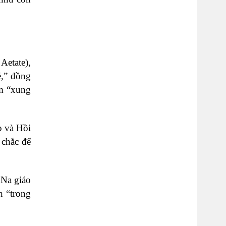
Aetate),
ẻ,” đồng
ểm “xung
o và Hồi
 chắc để
 Na giáo
h “trong