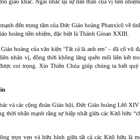
ôn giáo khác. Ngài nhắc lại sự dấn thân của vị tiền nhiệm
 mạnh đến trọng tâm của Đức Giáo hoàng Phanxicô về tì
 giáo hoàng tiền nhiệm, đặc biệt là Thánh Gioan XXIII.
iáo hoàng của văn kiện ‘Tất cả là anh em’ – đã cổ vũ đạ
liên nhân vị, đồng thời không lãng quên mối liên kết tr
được coi trọng. Xin Thiên Chúa giúp chúng ta biết qu
tin
o khác và các cộng đoàn Giáo hội, Đức Giáo hoàng Lêô XIV
 thời nhấn mạnh rằng sự hiệp nhất giữa các Kitô hữu “ch
hông trọn vẹn và hữu hình giữa tất cả các Kitô hữu là m