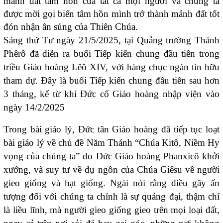
mảnh đất tâm hồn của tất cả mọi người và chúng ta
được mời gọi biến tâm hồn mình trở thành mảnh đất tốt
đón nhận ân sủng của Thiên Chúa.
Sáng thứ Tư ngày 21/5/2025, tại Quảng trường Thánh
Phêrô đã diễn ra buổi Tiếp kiến chung đầu tiên trong
triều Giáo hoàng Lêô XIV, với hàng chục ngàn tín hữu
tham dự. Đây là buổi Tiếp kiến chung đầu tiên sau hơn
3 tháng, kể từ khi Đức cố Giáo hoàng nhập viện vào
ngày 14/2/2025
Trong bài giáo lý, Đức tân Giáo hoàng đã tiếp tục loạt
bài giáo lý về chủ đề Năm Thánh “Chúa Kitô, Niềm Hy
vọng của chúng ta” do Đức Giáo hoàng Phanxicô khởi
xướng, và suy tư về dụ ngôn của Chúa Giêsu về người
gieo giống và hạt giống. Ngài nói rằng điều gây ấn
tượng đối với chúng ta chính là sự quảng đại, thậm chí
là liều lĩnh, mà người gieo giống gieo trên mọi loại đất,