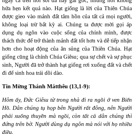
ngay cả trên nơi sỏi đá hay gai góc, những nơi không
hứa hẹn kết quả nào. Hạt giống là lời của Thiên Chúa
được gieo vào mảnh đất tâm hồn của tất cả mọi người,
không loại trừ bất kỳ ai. Chúng ta được mời gọi áp
dụng dụ ngôn vào cuộc sống của chính mình, được
thách thức để trở thành mảnh đất tốt hơn và dễ tiếp nhận
hơn cho hoạt động của ân sủng của Thiên Chúa. Hạt
giống cũng là chính Chúa Giêsu; qua sự chết và sự phục
sinh, Người đã trở thành hạt giống rơi xuống đất và chết
đi để sinh hoa trái dồi dào.
Tin Mừng Thánh Mátthêu (13,1-9):
Hôm ấy, Đức Giêsu từ trong nhà đi ra ngồi ở ven Biển
Hồ. Dân chúng tụ họp bên Người rất đông, nên Người
phải xuống thuyền mà ngồi, còn tất cả dân chúng thì
đứng trên bờ. Người dùng dụ ngôn mà nói với họ nhiều
điều.