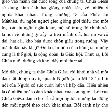
gieo vào mảnh đất cuộc sống của chúng ta. Chúa Giêsu
sử dụng hình ảnh hạt giống nhiều lần, với nhiều ý
nghĩa khác nhau. Trong chương 13 của Phúc âm
Mátthêu, dụ ngôn người gieo giống giới thiệu cho một
loạt các dụ ngôn ngắn khác, một số trong đó chính xác
là nói về những gì xảy ra trên mảnh đất: lúa mì và cỏ
dại, hạt cải, kho báu được chôn giấu trong ruộng. Vậy
mảnh đất này là gì? Đó là tâm hồn của chúng ta, nhưng
cũng là thế giới, là cộng đoàn, là Giáo hội. Thực ra, Lời
Chúa nuôi dưỡng và khơi dậy mọi thực tại.
Mở đầu, chúng ta thấy Chúa Giêsu rời khỏi nhà và một
đám rất đông quy tụ quanh Người (xem Mt 13:1). Lời
nói của Người có sức cuốn hút và hấp dẫn. Hiển nhiên
là có nhiều hoàn cảnh khác nhau của con người. Lời của
Chúa Giêsu dành cho tất cả mọi người, nhưng tác động
đến mỗi người theo cách khác nhau. Bối cảnh này cho