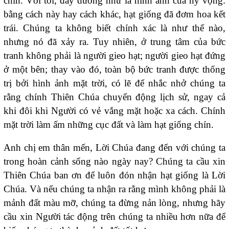
chín. Với tôi, đây dường như là hình ảnh của hy vọng:
bằng cách này hay cách khác, hạt giống đã đơm hoa kết
trái. Chúng ta không biết chính xác là như thế nào,
nhưng nó đã xảy ra. Tuy nhiên, ở trung tâm của bức
tranh không phải là người gieo hạt; người gieo hạt đứng
ở một bên; thay vào đó, toàn bộ bức tranh được thống
trị bởi hình ảnh mặt trời, có lẽ để nhắc nhở chúng ta
rằng chính Thiên Chúa chuyển động lịch sử, ngay cả
khi đôi khi Người có vẻ vắng mặt hoặc xa cách. Chính
mặt trời làm ấm những cục đất và làm hạt giống chín.
Anh chị em thân mến, Lời Chúa đang đến với chúng ta
trong hoàn cảnh sống nào ngày nay? Chúng ta cầu xin
Thiên Chúa ban ơn để luôn đón nhận hạt giống là Lời
Chúa. Và nếu chúng ta nhận ra rằng mình không phải là
mảnh đất màu mỡ, chúng ta đừng nản lòng, nhưng hãy
cầu xin Người tác động trên chúng ta nhiều hơn nữa để