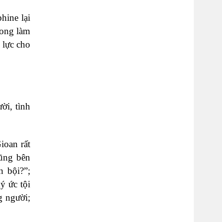
hine lại
hong làm
 lực cho
ời, tình
ioan rất
cũng bên
n bội?”;
ý ức tội
g người;