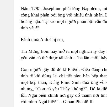
Năm 1795, Joséphine phải lòng Napoléon; mộ
công khai phản bội ông với nhiều tình nhân.
hoàng hậu. Tại sao một người phản bội vẫn được
tình yêu!”.
Kính thưa Anh Chị em,
Tin Mừng hôm nay mở ra một nghịch lý đầy hy
yêu vẫn có thể được tái sinh – ‘ba lần chối, bảy
Con người gãy đổ đó là Phêrô. Điều đáng chú
tinh tế khi dùng lại chi tiết này: bên bếp t
một bếp than, Đấng Phục Sinh đưa ông về v
nhưng, “Con có yêu Thầy không?”. Đó là điề
lỗi, Ngài biến chính nơi gãy đổ thành nơi tìn
chỉ mình Ngài biết!” – Gioan Phaolô II.