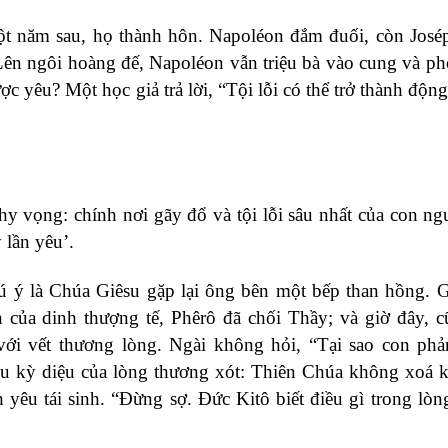
t năm sau, họ thành hôn. Napoléon đắm đuối, còn Josép
 Lên ngôi hoàng đế, Napoléon vẫn triệu bà vào cung và p
 yêu? Một học giả trả lời, “Tội lỗi có thể trở thành động
 vọng: chính nơi gãy đổ và tội lỗi sâu nhất của con ngư
 lần yêu’.
 ý là Chúa Giêsu gặp lại ông bên một bếp than hồng. G
han của dinh thượng tế, Phêrô đã chối Thầy; và giờ đây, 
ới vết thương lòng. Ngài không hỏi, “Tại sao con phả
u kỳ diệu của lòng thương xót: Thiên Chúa không xoá k
h yêu tái sinh. “Đừng sợ. Đức Kitô biết điều gì trong lòn