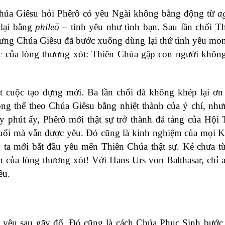
Chúa Giêsu hỏi Phêrô có yêu Ngài không bằng động từ
a
 lại bằng
phileō
– tình yêu như tình bạn. Sau lần chối T
hưng Chúa Giêsu đã bước xuống dùng lại thứ tình yêu m
ác của lòng thương xót: Thiên Chúa gặp con người khôn
t cuộc tạo dựng mới. Ba lần chối đã không khép lại ơn
hông thể theo Chúa Giêsu bằng nhiệt thành của ý chí, nh
y phút ấy, Phêrô mới thật sự trở thành đá tảng của Hội
uối mà vẫn được yêu. Đó cũng là kinh nghiệm của mọi K
g ta mới bắt đầu yêu mến Thiên Chúa thật sự. Kẻ chưa 
 của lòng thương xót! Với Hans Urs von Balthasar, chỉ a
êu.
t yêu sau gãy đổ. Đó cũng là cách Chúa Phục Sinh bước