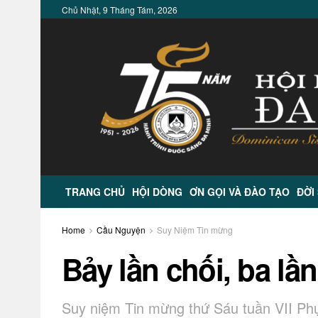
Chủ Nhật, 9 Tháng Tám, 2026
TRANG CHỦ
HỘI DÒNG
ƠN GỌI VÀ ĐÀO TẠO
ĐỜI
Home
Cầu Nguyện
Suy Niệm Tin mừng
Bảy lần chối, ba lầ
Suy niệm Tin mừng thứ Sáu tuần VII Phụ