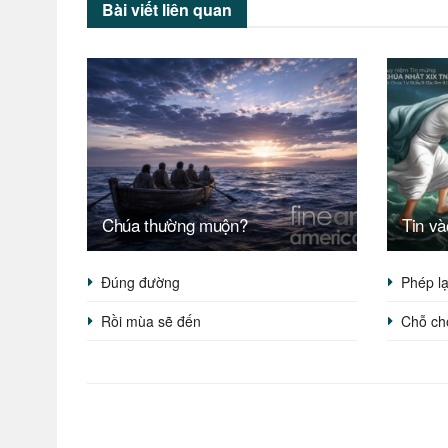
Bài viết
liên quan
Chúa thường muộn?
Tin v
Đúng đường
Phép l
Rồi mùa sẽ đến
Chỗ ch