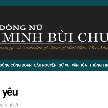
 SỐNG CỘNG ĐOÀN
CẦU NGUYỆN
SỨ VỤ
VĂN HÓA
THÔNG TI
n yêu
c sinh A