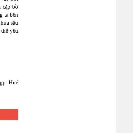
n cặp bồ
g ta bên
Chúa sâu
 thể yêu
gp. Huế