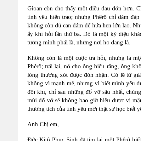
Gioan còn cho thấy một điều đau đớn hơn. 
tình yêu hiến trao; nhưng Phêrô chỉ dám đáp
không còn đủ can đảm để hứa hẹn lớn lao. N
ấy khi hỏi lần thứ ba. Đó là một kỳ diệu kh
tưởng mình phải là, nhưng nơi họ đang là.
Không còn là một cuộc tra hỏi, nhưng là mộ
Phêrô; trái lại, nó cho ông hiểu rằng, ông k
lòng thương xót được đón nhận. Có lẽ từ giâ
không vì mạnh mẽ, nhưng vì biết mình yếu đ
đôi khi, chỉ sau những đổ vỡ sâu nhất, chún
mùi đổ vỡ sẽ không bao giờ hiểu được vị mặn
thương tích của tình yêu mới thật sự học biết y
Anh Chị em,
Đức Kitô Phục Sinh đã tìm lại một Phêrô biế