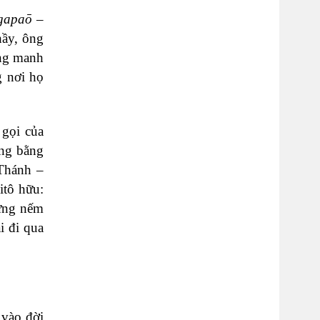
gapaō
–
hầy, ông
ong manh
g nơi họ
 gọi của
ưng bằng
 Thánh –
itô hữu:
từng nếm
i đi qua
 vào đời