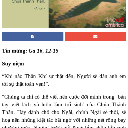
Tin mừng:
Ga 16, 12-15
Suy niệm
“Khi nào Thần Khí sự thật đến, Người sẽ dẫn anh em
tới sự thật toàn vẹn!”.
“Chúng ta chỉ có thể viết nên cuộc đời mình trong ‘bàn
tay viết lách và luôn làm trổ sinh’ của Chúa Thánh
Thần. Hãy dành chỗ cho Ngài, chính Ngài sẽ thổi, sẽ
hoạ nên những kiệt tác bất ngờ với những nét rồng bay
phượng múa. Nhưng trước hết, Ngài bồn chồn hồi sinh