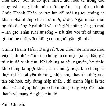
chết chóc; bởi lẽ, có quá nhiều thứ hoại tử trong đời
sống và trong linh hồn mỗi người. Tiếp đến, chính
Chúa Thánh Thần sẽ trợ lực để mỗi người chúng ta
khám phá những chân trời mới; ở đó, Ngài muốn mỗi
người sẽ cùng Ngài thổi vào thế giới những làn gió mới
– làn gió Thần Khí sự sống – bắt đầu với tất cả những
gì nhỏ bé nhất với những con người gần gũi nhất.
Chính Thánh Thần, Đấng rất ‘bồn chồn’ để làm sao mọi
việc lành phúc đức của chúng ta có một giá trị thật, giá
trị cứu độ vĩnh cửu. Khi chúng ta cầu nguyện, hy sinh;
khi chúng ta ngợi khen, làm chứng; hoặc khi chúng ta
thực thi bác ái yêu thương, nhịn nhục hay tha thứ; xua
tan bất hoà, xây dựng hiệp nhất… thì chính Ngài là tác
nhân và là động lực giúp cho những công việc đó hoàn
thành và mang ý nghĩa cứu độ.
Anh Chị em,