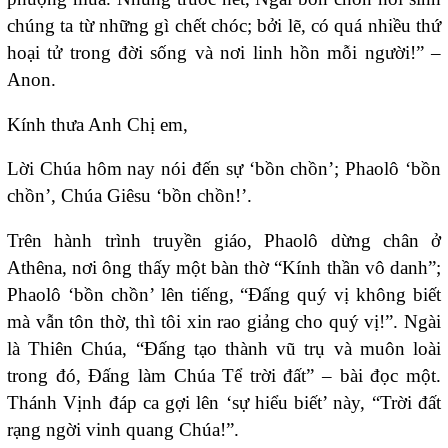
chúng ta từ những gì chết chóc; bởi lẽ, có quá nhiều thứ
hoại tử trong đời sống và nơi linh hồn mỗi người!” –
Anon.
Kính thưa Anh Chị em,
Lời Chúa hôm nay nói đến sự ‘bồn chồn’; Phaolô ‘bồn
chồn’, Chúa Giêsu ‘bồn chồn!’.
Trên hành trình truyền giáo, Phaolô dừng chân ở
Athêna, nơi ông thấy một bàn thờ “Kính thần vô danh”;
Phaolô ‘bồn chồn’ lên tiếng, “Đấng quý vị không biết
mà vẫn tôn thờ, thì tôi xin rao giảng cho quý vị!”. Ngài
là Thiên Chúa, “Đấng tạo thành vũ trụ và muôn loài
trong đó, Đấng làm Chúa Tể trời đất” – bài đọc một.
Thánh Vịnh đáp ca gợi lên ‘sự hiểu biết’ này, “Trời đất
rạng ngời vinh quang Chúa!”.