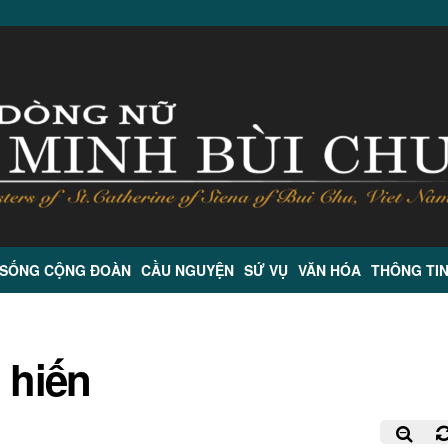
 SỐNG CỘNG ĐOÀN
CẦU NGUYỆN
SỨ VỤ
VĂN HÓA
THÔNG TI
 hiến