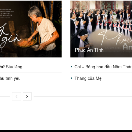
 !
Phúc Ân Tình
hứ Sáu lặng
Chị – Bông hoa đầu Năm Thá
sâu tình yêu
Tháng của Mẹ