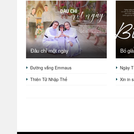
Đâu chỉ một ngày
Bố già
Đường vắng Emmaus
Ngày T
Thiên Tử Nhập Thể
Xin in 