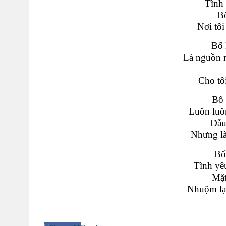
Tình 
Bố
Nơi tôi
Bố 
Là nguồn n
Cho tôi
Bố 
Luôn luôn
Dẫu
Nhưng là
Bố
Tình yê
Mặt
Nhuộm lại