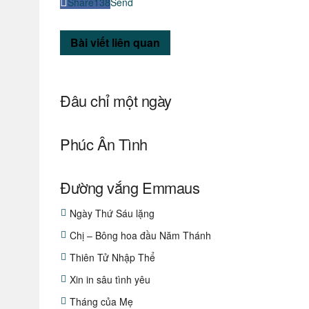
Share
138
Send
Bài viết
liên quan
Đâu chỉ một ngày
Phúc Ân Tình
Đường vắng Emmaus
Ngày Thứ Sáu lặng
Chị – Bông hoa đầu Năm Thánh
Thiên Tử Nhập Thể
Xin in sâu tình yêu
Tháng của Mẹ