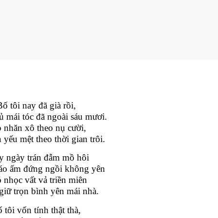
ố tôi nay đã già rồi,
ủ mái tóc đã ngoài sáu mươi.
 nhăn xô theo nụ cười,
 yếu mệt theo thời gian trôi.
y ngày trán đẫm mồ hôi
áo ấm đứng ngồi không yên
 nhọc vất vả triền miên
giữ trọn bình yên mái nhà.
 tôi vốn tính thật thà,