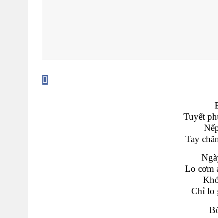
B
Tuyết ph
Nếp
Tay chân
Ngà
Lo cơm 
Khó
Chỉ lo 
Bố