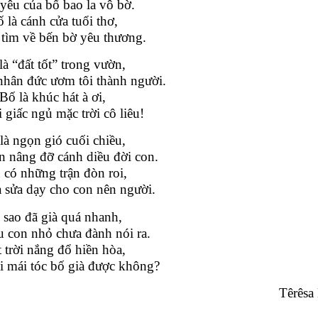
yêu của bố bao la vô bờ.
 là cánh cửa tuổi thơ,
 tìm về bến bờ yêu thương.
là “đất tốt” trong vườn,
hân đức ươm tôi thành người.
Bố là khúc hát à ơi,
 giấc ngủ mặc trời cô liêu!
là ngọn gió cuối chiều,
 nâng đỡ cánh diều đời con.
 có những trận đòn roi,
 sửa dạy cho con nên người.
 sao đã già quá nhanh,
u con nhỏ chưa đành nói ra.
 trời nắng đổ hiền hòa,
 mái tóc bố già được không?
Têrêsa