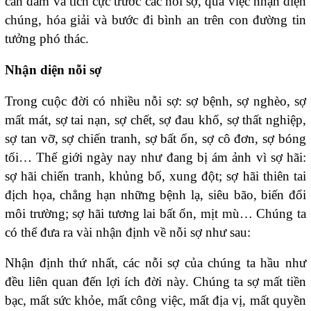
can đảm và tích cực trước các nỗi sợ, qua việc nhận diện
chúng, hóa giải và bước đi bình an trên con đường tin
tưởng phó thác.
Nhận diện nỗi sợ
Trong cuộc đời có nhiều nỗi sợ: sợ bệnh, sợ nghèo, sợ
mất mát, sợ tai nạn, sợ chết, sợ đau khổ, sợ thất nghiệp,
sợ tan vỡ, sợ chiến tranh, sợ bất ổn, sợ cô đơn, sợ bóng
tối… Thế giới ngày nay như đang bị ám ảnh vì sợ hãi:
sợ hãi chiến tranh, khủng bố, xung đột; sợ hãi thiên tai
địch họa, chẳng hạn những bệnh lạ, siêu bão, biến đổi
môi trường; sợ hãi tương lai bất ổn, mịt mù… Chúng ta
có thể đưa ra vài nhận định về nỗi sợ như sau:
Nhận định thứ nhất, các nỗi sợ của chúng ta hầu như
đều liên quan đến lợi ích đời này. Chúng ta sợ mất tiền
bạc, mất sức khỏe, mất công việc, mất địa vị, mất quyền