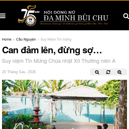
Home
Cầu Nguyện
Suy Niệm Tin mừng
Can đảm lên, đừng sợ…
Suy niệm Tin Mừng Chúa nhật XII Thường niên A
20 Tháng Sáu, 2026