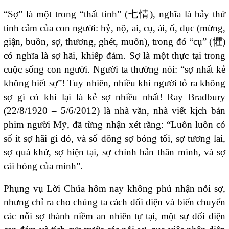
“Sợ” là một trong “thất tình” (七情), nghĩa là bảy thứ
tình cảm của con người: hỷ, nộ, ai, cụ, ái, ố, dục (mừng,
giận, buồn, sợ, thương, ghét, muốn), trong đó “cụ” (懼)
có nghĩa là sợ hãi, khiếp đảm. Sợ là một thực tại trong
cuộc sống con người. Người ta thường nói: “sợ nhất kẻ
không biết sợ”! Tuy nhiên, nhiều khi người tỏ ra không
sợ gì có khi lại là kẻ sợ nhiều nhất! Ray Bradbury
(22/8/1920 – 5/6/2012) là nhà văn, nhà viết kịch bản
phim người Mỹ, đã từng nhận xét rằng: “Luôn luôn có
số ít sợ hãi gì đó, và số đông sợ bóng tối, sợ tương lai,
sợ quá khứ, sợ hiện tại, sợ chính bản thân mình, và sợ
cái bóng của mình”.
Phụng vụ Lời Chúa hôm nay không phủ nhận nỗi sợ,
nhưng chỉ ra cho chúng ta cách đối diện và biến chuyển
các nỗi sợ thành niềm an nhiên tự tại, một sự đối diện