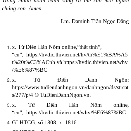
Trong chính hoàn cảnh sống cụ thể của mỗi người
chúng con. Amen.
Lm. Đaminh Trần Ngọc Đăng
x. Từ Điển Hán Nôm online,”thất tình”,
“cụ”,
https://hvdic.thivien.net/hv/th%E1%BA%A5
t%20t%C3%ACnh
và
https://hvdic.thivien.net/whv
/%E6%87%BC
x. Từ Điển Danh Ngôn:
https://www.tudiendanhngon.vn/danhngon/ds/strcat
s/277/p/4 © TuDienDanhNgon.vn.
x. Từ Điển Hán Nôm online,
“cụ”,
https://hvdic.thivien.net/whv/%E6%87%BC
GLHTCG, số 1808, x. 1816.