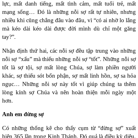
lực, mất danh tiếng, mất tình cảm, mất tuổi trẻ, mất
mạng sống… Đó là những nỗi sợ rất tự nhiên, nhưng
nhiều khi cũng chẳng đâu vào đâu, vì “có ai nhờ lo lắng
mà kéo dài kéo dài được đời mình dù chỉ một găng
tay?”.
Nhận định thứ hai, các nỗi sợ đều tập trung vào những
nỗi sợ “xấu” mà thiếu những nỗi sợ “tốt”. Những nỗi sợ
tốt là sợ tội, sợ mất lòng Chúa, sợ làm phiền người
khác, sợ thiếu sót bổn phận, sợ mất linh hồn, sợ sa hỏa
ngục… Những nỗi sợ này tốt vì giúp chúng ta thêm
lòng kính sợ Chúa và nên hoàn thiện mỗi ngày một
hơn.
Anh em đừng sợ
Có những thống kê cho thấy cụm từ “đừng sợ” xuất
hiện 365 lần trong Kinh Thánh. Đó quả là điều kỳ diệu,