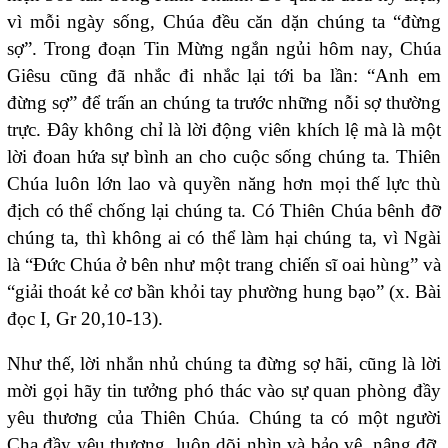
vì mỗi ngày sống, Chúa đều căn dặn chúng ta “đừng
sợ”. Trong đoạn Tin Mừng ngắn ngủi hôm nay, Chúa
Giêsu cũng đã nhắc đi nhắc lại tới ba lần: “Anh em
đừng sợ” để trấn an chúng ta trước những nỗi sợ thường
trực. Đây không chỉ là lời động viên khích lệ mà là một
lời đoan hứa sự bình an cho cuộc sống chúng ta. Thiên
Chúa luôn lớn lao và quyền năng hơn mọi thế lực thù
địch có thể chống lại chúng ta. Có Thiên Chúa bênh đỡ
chúng ta, thì không ai có thể làm hại chúng ta, vì Ngài
là “Đức Chúa ở bên như một trang chiến sĩ oai hùng” và
“giải thoát kẻ cơ bần khỏi tay phường hung bạo” (x. Bài
đọc I, Gr 20,10-13).
Như thế, lời nhắn nhủ chúng ta đừng sợ hãi, cũng là lời
mời gọi hãy tin tưởng phó thác vào sự quan phòng đầy
yêu thương của Thiên Chúa. Chúng ta có một người
Cha đầy yêu thương, luôn dõi nhìn và bảo vệ, nâng đỡ,