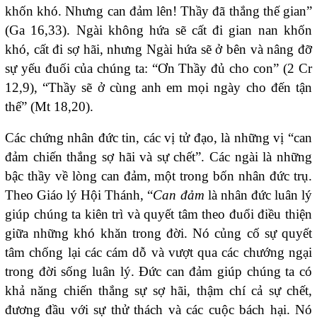
khốn khó. Nhưng can đảm lên! Thầy đã thắng thế gian”
(Ga 16,33). Ngài không hứa sẽ cất đi gian nan khốn
khó, cất đi sợ hãi, nhưng Ngài hứa sẽ ở bên và nâng đỡ
sự yếu đuối của chúng ta: “Ơn Thầy đủ cho con” (2 Cr
12,9), “Thầy sẽ ở cùng anh em mọi ngày cho đến tận
thế” (Mt 18,20).
Các chứng nhân đức tin, các vị tử đạo, là những vị “can
đảm chiến thắng sợ hãi và sự chết”. Các ngài là những
bậc thầy về lòng can đảm, một trong bốn nhân đức trụ.
Theo Giáo lý Hội Thánh, “
Can đảm
là nhân đức luân lý
giúp chúng ta kiên trì và quyết tâm theo đuổi điều thiện
giữa những khó khăn trong đời. Nó củng cố sự quyết
tâm chống lại các cám dỗ và vượt qua các chướng ngại
trong đời sống luân lý. Đức can đảm giúp chúng ta có
khả năng chiến thắng sự sợ hãi, thậm chí cả sự chết,
đương đầu với sự thử thách và các cuộc bách hại. Nó