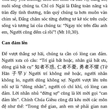
nuôi sống chúng ta. Chỉ có Ngài là Đấng toàn năng và
tràn đầy tình thương, trân quý chúng ta hơn muôn vàn
chim sẻ, Đấng chăm sóc từng đường tơ kẽ tóc trên cuộc
sống và tương lai của chúng ta: “Ngay tóc trên đầu anh
em, Người cũng đếm cả rồi”! (Mt 10,30).
Can đảm lên
Để vượt thắng sợ hãi, chúng ta cần có lòng can đảm.
Người xưa có câu: “Trí giả bất hoặc, nhân giả bất ưu,
dũng giả bất cụ” 知者不惑, 仁者不憂, 勇者不懼 (Tử
Hãn 子罕)/ Người trí không mê hoặc, người nhân
không lo, người dũng không sợ. Người vượt lên trên
nỗi sợ là “dũng nhân”, người có chí khí, có lòng can
đảm. Lời nhắn nhủ “đừng sợ” cũng là lời mời gọi “can
đảm lên”. Chính Chúa Giêsu cũng đã kêu mời các môn
đệ như thế: “Trong thế gian, anh em sẽ phải gian nan