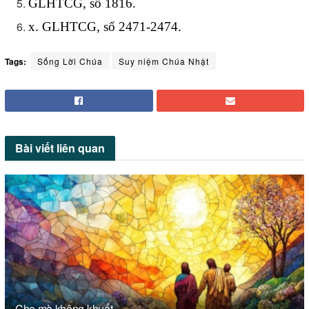
GLHTCG, số 1816.
x. GLHTCG, số 2471-2474.
Tags:
Sống Lời Chúa
Suy niệm Chúa Nhật
Bài viết
liên quan
Che mà không khuất