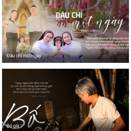
Đâu chỉ một ngày
Bố già !