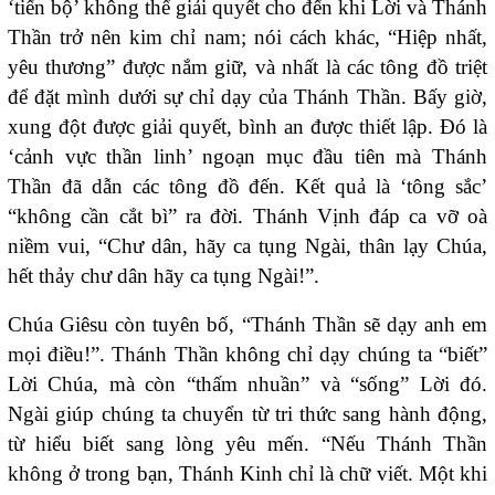
‘tiến bộ’ không thể giải quyết cho đến khi Lời và Thánh
Thần trở nên kim chỉ nam; nói cách khác, “Hiệp nhất,
yêu thương” được nắm giữ, và nhất là các tông đồ triệt
để đặt mình dưới sự chỉ dạy của Thánh Thần. Bấy giờ,
xung đột được giải quyết, bình an được thiết lập. Đó là
‘cảnh vực thần linh’ ngoạn mục đầu tiên mà Thánh
Thần đã dẫn các tông đồ đến. Kết quả là ‘tông sắc’
“không cần cắt bì” ra đời. Thánh Vịnh đáp ca vỡ oà
niềm vui, “Chư dân, hãy ca tụng Ngài, thân lạy Chúa,
hết thảy chư dân hãy ca tụng Ngài!”.
Chúa Giêsu còn tuyên bố, “Thánh Thần sẽ dạy anh em
mọi điều!”. Thánh Thần không chỉ dạy chúng ta “biết”
Lời Chúa, mà còn “thấm nhuần” và “sống” Lời đó.
Ngài giúp chúng ta chuyển từ tri thức sang hành động,
từ hiểu biết sang lòng yêu mến. “Nếu Thánh Thần
không ở trong bạn, Thánh Kinh chỉ là chữ viết. Một khi