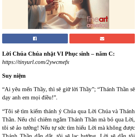
Lời Chúa Chúa nhật VI Phục sinh – năm C:
https://tinyurl.com/2ywcmefx
Suy niệm
“Ai yêu mến Thầy, thì sẽ giữ lời Thầy”; “Thánh Thần sẽ
dạy anh em mọi điều!”.
“Tôi sẽ tìm kiếm thánh ý Chúa qua Lời Chúa và Thánh
Thần. Nếu chỉ chiêm ngắm Thánh Thần mà bỏ qua Lời,
tôi sẽ ảo tưởng! Nếu tự sức tìm hiểu Lời mà không được
Thánh Thần dẫn dắt, tôi sẽ lạc hướng. Lời sẽ dẫn tôi