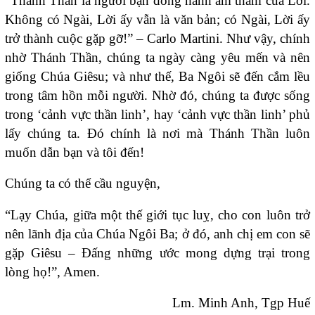
“Thánh Thần là người bạn đồng hành âm thầm của Lời.
Không có Ngài, Lời ấy vẫn là văn bản; có Ngài, Lời ấy
trở thành cuộc gặp gỡ!” – Carlo Martini. Như vậy, chính
nhờ Thánh Thần, chúng ta ngày càng yêu mến và nên
giống Chúa Giêsu; và như thế, Ba Ngôi sẽ đến cắm lều
trong tâm hồn mỗi người. Nhờ đó, chúng ta được sống
trong ‘cảnh vực thần linh’, hay ‘cảnh vực thần linh’ phủ
lấy chúng ta. Đó chính là nơi mà Thánh Thần luôn
muốn dẫn bạn và tôi đến!
Chúng ta có thể cầu nguyện,
“Lạy Chúa, giữa một thế giới tục luỵ, cho con luôn trở
nên lãnh địa của Chúa Ngôi Ba; ở đó, anh chị em con sẽ
gặp Giêsu – Đấng những ước mong dựng trại trong
lòng họ!”, Amen.
Lm. Minh Anh, Tgp Huế