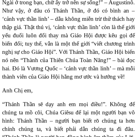
Ngài ở trong bạn, chữ ấy trở nên sự sống!” – Augustinô.
Như vậy, ở đâu có Thánh Thần, ở đó có bình an –
‘cảnh vực thần linh’ – dẫu không miễn trừ thử thách hay
thập giá. Thật thú vị, ‘cảnh vực thần linh’ còn là thế giới
yếu đuối luôn đổi thay mà Giáo Hội được kêu gọi để
biến đổi; tuy thế, vẫn là một thế giới “viết chương trình
nghị sự cho Giáo Hội”. Với Thánh Thần, Giáo Hội biến
nó nên “Thành của Thiên Chúa Toàn Năng!” – bài đọc
hai. Đó là Vương Quốc – ‘cảnh vực thần linh’ – mà mỗi
thành viên của Giáo Hội hằng mơ ước và hướng về!
Anh Chị em,
“Thánh Thần sẽ dạy anh em mọi điều!”. Không để
chúng ta mồ côi, Chúa Giêsu để lại một người bạn vô
hình: Thánh Thần – người bạn biết rõ chúng ta hơn
chính chúng ta, và biết phải dẫn chúng ta đi đâu.