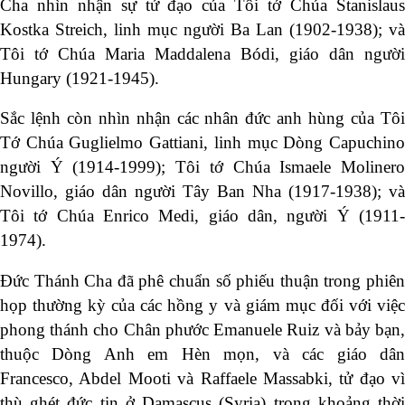
Cha nhìn nhận sự tử đạo của Tôi tớ Chúa Stanislaus
Kostka Streich, linh mục người Ba Lan (1902-1938); và
Tôi tớ Chúa Maria Maddalena Bódi, giáo dân người
Hungary (1921-1945).
Sắc lệnh còn nhìn nhận các nhân đức anh hùng của Tôi
Tớ Chúa Guglielmo Gattiani, linh mục Dòng Capuchino
người Ý (1914-1999); Tôi tớ Chúa Ismaele Molinero
Novillo, giáo dân người Tây Ban Nha (1917-1938); và
Tôi tớ Chúa Enrico Medi, giáo dân, người Ý (1911-
1974).
Đức Thánh Cha đã phê chuẩn số phiếu thuận trong phiên
họp thường kỳ của các hồng y và giám mục đối với việc
phong thánh cho Chân phước Emanuele Ruiz và bảy bạn,
thuộc Dòng Anh em Hèn mọn, và các giáo dân
Francesco, Abdel Mooti và Raffaele Massabki, tử đạo vì
thù ghét đức tin ở Damascus (Syria) trong khoảng thời