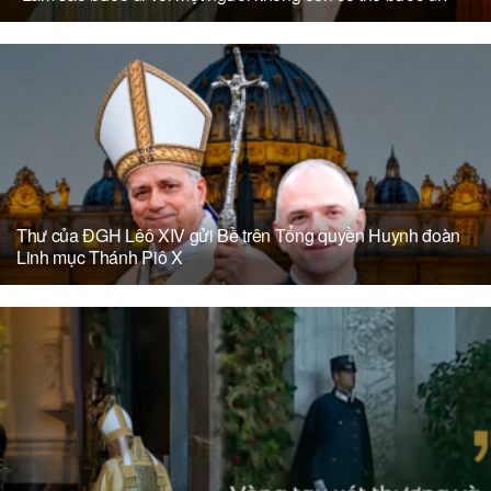
Thư của ĐGH Lêô XIV gửi Bề trên Tổng quyền Huynh đoàn
Linh mục Thánh Piô X