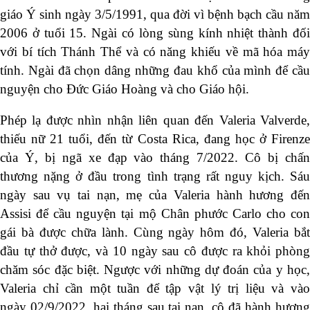
giáo Ý sinh ngày 3/5/1991, qua đời vì bệnh bạch cầu năm
2006 ở tuổi 15. Ngài có lòng sùng kính nhiệt thành đối
với bí tích Thánh Thể và có năng khiếu về mã hóa máy
tính. Ngài đã chọn dâng những đau khổ của mình để cầu
nguyện cho Đức Giáo Hoàng và cho Giáo hội.
Phép lạ được nhìn nhận liên quan đến Valeria Valverde,
thiếu nữ 21 tuổi, đến từ Costa Rica, đang học ở Firenze
của Ý, bị ngã xe đạp vào tháng 7/2022. Cô bị chấn
thương nặng ở đầu trong tình trạng rất nguy kịch. Sáu
ngày sau vụ tai nạn, mẹ của Valeria hành hương đến
Assisi để cầu nguyện tại mộ Chân phước Carlo cho con
gái bà được chữa lành. Cùng ngày hôm đó, Valeria bắt
đầu tự thở được, và 10 ngày sau cô được ra khỏi phòng
chăm sóc đặc biệt. Ngược với những dự đoán của y học,
Valeria chỉ cần một tuần để tập vật lý trị liệu và vào
ngày 02/9/2022, hai tháng sau tai nạn, cô đã hành hương