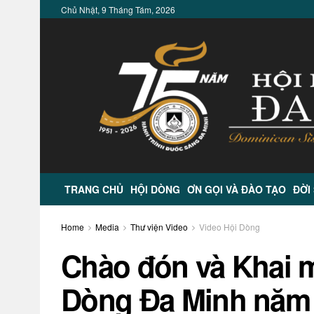
Chủ Nhật, 9 Tháng Tám, 2026
TRANG CHỦ
HỘI DÒNG
ƠN GỌI VÀ ĐÀO TẠO
ĐỜI
Home
Media
Thư viện Video
Video Hội Dòng
Chào đón và Khai m
Dòng Đa Minh năm