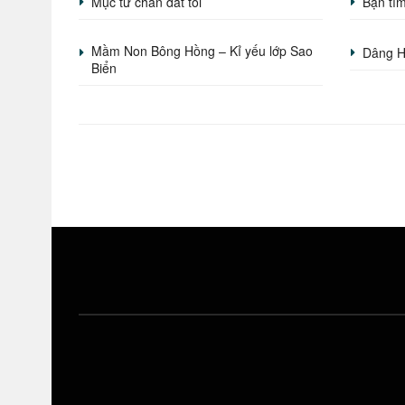
Mục tử chăn dắt tôi
Bạn tìm
Mầm Non Bông Hồng – Kỉ yếu lớp Sao
Dâng H
Biển