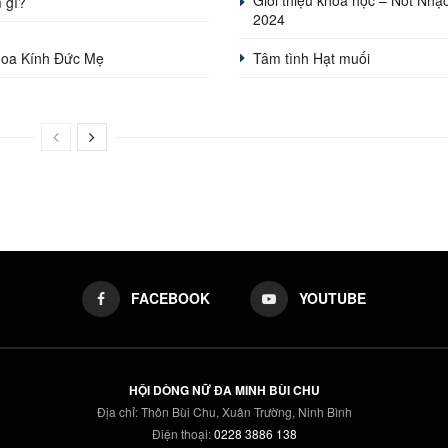
 gì?
2024
oa Kính Đức Mẹ
Tâm tình Hạt muối
FACEBOOK
YOUTUBE
HỘI DÒNG NỮ ĐA MINH BÙI CHU
Địa chỉ: Thôn Bùi Chu, Xuân Trường, Ninh Bình
Điện thoại:
0228 3886 138