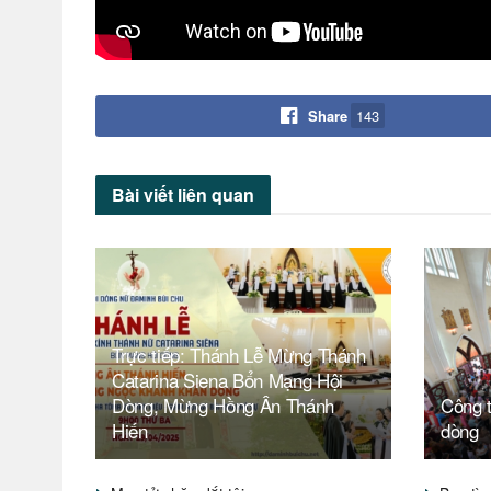
Share
143
Bài viết
liên quan
Trực tiếp: Thánh Lễ Mừng Thánh
Catarina Siena Bổn Mạng Hội
Dòng, Mừng Hồng Ân Thánh
Công t
Hiến
dòng