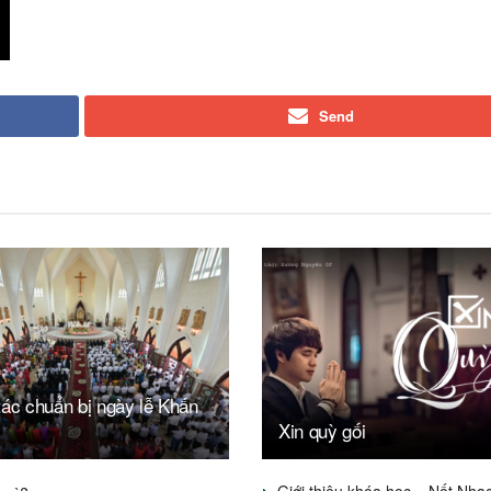
Send
ác chuẩn bị ngày lễ Khấn
Xin quỳ gối
Giới thiệu khóa học – Nốt Nhạ