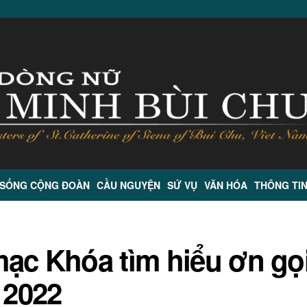
 SỐNG CỘNG ĐOÀN
CẦU NGUYỆN
SỨ VỤ
VĂN HÓA
THÔNG TI
ạc Khóa tìm hiểu ơn gọ
 2022