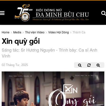
Home
Media
Thư viện Video
Video Hội Dòng
Thánh Ca
Xin quỳ gối
Sáng tác: Sr Hương Nguyên - Trình bày: Ca sĩ Anh
Vinh
02 Tháng Tư, 2025