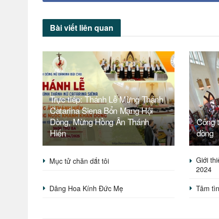
Bài viết
liên quan
Trực tiếp: Thánh Lễ Mừng Thánh
Catarina Siena Bổn Mạng Hội
Dòng, Mừng Hồng Ân Thánh
Công t
Hiến
dòng
Giới th
Mục tử chăn dắt tôi
2024
Dâng Hoa Kính Đức Mẹ
Tâm tì