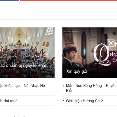
ác chuẩn bị ngày lễ Khấn
Xin quỳ gối
iệu khóa học – Nốt Nhạc Hè
Mầm Non Bông Hồng – Kỉ yếu 
Biển
nh Hạt muối
Giới thiệu Hương Ca 2