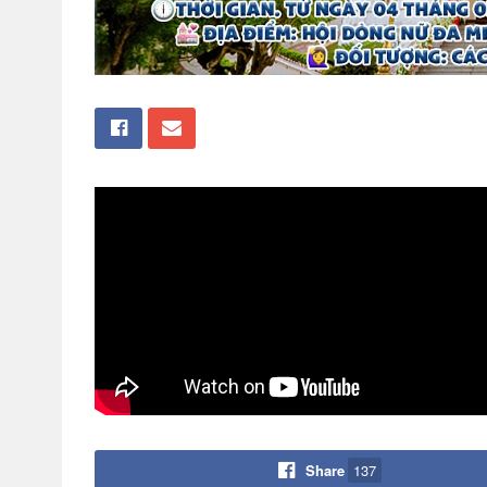
Share
137