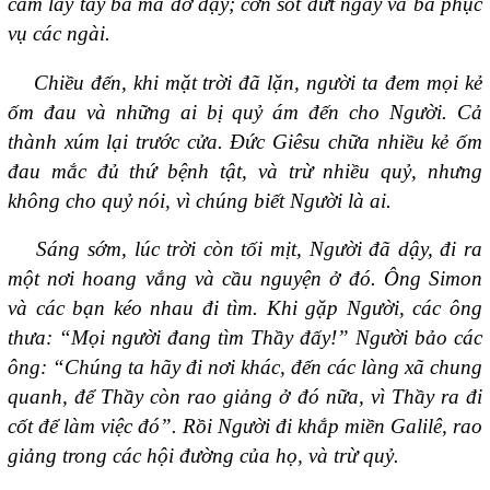
cầm lấy tay bà mà đỡ dậy; cơn sốt dứt ngay và bà phục
vụ các ngài.
Chiều đến, khi mặt trời đã lặn, người ta đem mọi kẻ
ốm đau và những ai bị quỷ ám đến cho Người. Cả
thành xúm lại trước cửa. Ðức Giêsu chữa nhiều kẻ ốm
đau mắc đủ thứ bệnh tật, và trừ nhiều quỷ, nhưng
không cho quỷ nói, vì chúng biết Người là ai.
Sáng sớm, lúc trời còn tối mịt, Người đã dậy, đi ra
một nơi hoang vắng và cầu nguyện ở đó. Ông Simon
và các bạn kéo nhau đi tìm. Khi gặp Người, các ông
thưa: “Mọi người đang tìm Thầy đấy!” Người bảo các
ông: “Chúng ta hãy đi nơi khác, đến các làng xã chung
quanh, để Thầy còn rao giảng ở đó nữa, vì Thầy ra đi
cốt để làm việc đó”. Rồi Người đi khắp miền Galilê, rao
giảng trong các hội đường của họ, và trừ quỷ.