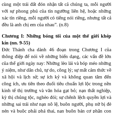
cùng một trái đất đón nhận tất cả chúng ta, mỗi người
với sự phong phú của tín ngưỡng liên hệ, hoặc những
xác tín riêng, mỗi người có tiếng nói riêng, nhưng tất cả
đều là anh chị em của nhau”. (n.8)
Chương I: Những bóng tối của một thế giới khép
kín (nn. 9-55)
Đức Thánh cha dành 46 đoạn trong Chương I của
thông điệp để nói về những biến dạng, các vấn đề lớn
của thế giới ngày nay: Những lèo lái và bóp méo những
ý niệm, như dân chủ, tự do, công lý; sự mất cảm thức về
xã hội và lịch sử; sự ích kỷ và không quan tâm đến
công ích, ưu tiên theo đuổi tiêu chuẩn lợi lộc trong nền
kinh tế thị trường và văn hóa gạt bỏ; nạn thất nghiệp,
kỳ thị chủng tộc, nghèo đói; sự chênh lệch quyền lợi và
những sai trái như nạn nô lệ, buôn người, phụ nữ bị đè
nén và buộc phải phá thai, nạn buôn bán cơ phận con