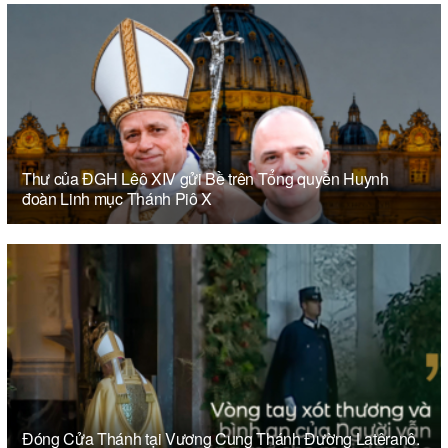
Thư của ĐGH Lêô XIV gửi Bề trên Tổng quyền Huynh
đoàn Linh mục Thánh Piô X
Đóng Cửa Thánh tại Vương Cung Thánh Đường Latêranô.