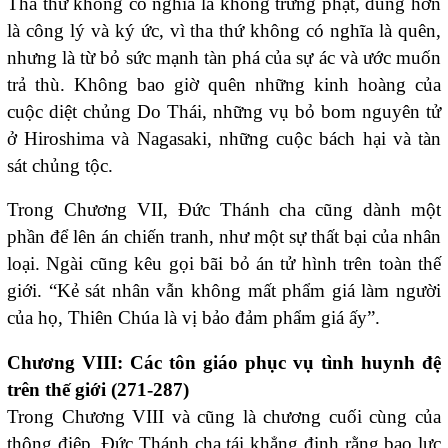
Tha thứ không có nghĩa là không trừng phạt, đúng hơn
là công lý và ký ức, vì tha thứ không có nghĩa là quên,
nhưng là từ bỏ sức mạnh tàn phá của sự ác và ước muốn
trả thù. Không bao giờ quên những kinh hoàng của
cuộc diệt chủng Do Thái, những vụ bỏ bom nguyên tử
ở Hiroshima và Nagasaki, những cuộc bách hại và tàn
sát chủng tộc.
Trong Chương VII, Đức Thánh cha cũng dành một
phần để lên án chiến tranh, như một sự thất bại của nhân
loại. Ngài cũng kêu gọi bãi bỏ án tử hình trên toàn thế
giới. “Kẻ sát nhân vẫn không mất phẩm giá làm người
của họ, Thiên Chúa là vị bảo đảm phẩm giá ấy”.
Chương VIII: Các tôn giáo phục vụ tình huynh đệ
trên thế giới (271-287)
Trong Chương VIII và cũng là chương cuối cùng của
thông điệp, Đức Thánh cha tái khẳng định rằng bạo lực