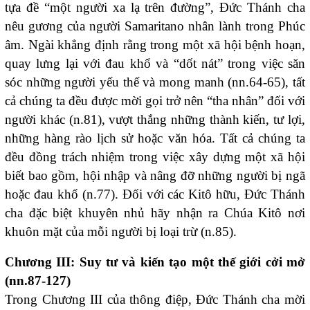
tựa đề “một người xa lạ trên đường”, Đức Thánh cha
nêu gương của người Samaritano nhân lành trong Phúc
âm. Ngài khẳng định rằng trong một xã hội bệnh hoạn,
quay lưng lại với đau khổ và “dốt nát” trong việc săn
sóc những người yếu thế và mong manh (nn.64-65), tất
cả chúng ta đều được mời gọi trở nên “tha nhân” đối với
người khác (n.81), vượt thắng những thành kiến, tư lợi,
những hàng rào lịch sử hoặc văn hóa. Tất cả chúng ta
đều đồng trách nhiệm trong việc xây dựng một xã hội
biết bao gồm, hội nhập và nâng đỡ những người bị ngã
hoặc đau khổ (n.77). Đối với các Kitô hữu, Đức Thánh
cha đặc biệt khuyên nhủ hãy nhận ra Chúa Kitô nơi
khuôn mặt của mỗi người bị loại trừ (n.85).
Chương III: Suy tư và kiến tạo một thế giới cởi mở
(nn.87-127)
Trong Chương III của thông điệp, Đức Thánh cha mời