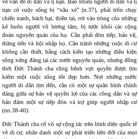
vế vấn đề di dân và tị nạn. Bao nhiêu người di dân và tị
nạn có cuộc sống bị “xâu xé” (n.37), phải trốn chạy
chiến tranh, bách hại, thiên tai, rơi vào tròng của những
kẻ buôn người vô lương tâm, bị tước khỏi các cộng
đoàn nguyên quán của họ. Cần phải đón tiếp, bảo vệ,
thăng tiến và hội nhập họ. Cần tránh những cuộc di cư
không cần thiết, bằng cách kiến tạo những điều kiện
sống xứng đáng tại các nước nguyên quán, nhưng đồng
thời Đức Thánh cha cũng bênh vực quyền được tìm
kiếm một cuộc sống tốt đẹp hơn. Nơi những nước
người di dân tìm đến, cần có một sự quân bình chính
đáng giữa sự bảo vệ quyền lợi của các công dân và sự
bảo đảm một sự tiếp đón và trợ giúp người nhập cư
(nn.38-40).
Đức Thánh cha cổ võ sự cộng tác trên bình diện quốc tế
về di cư, nhân danh một sự phát triển liên đới của mọi