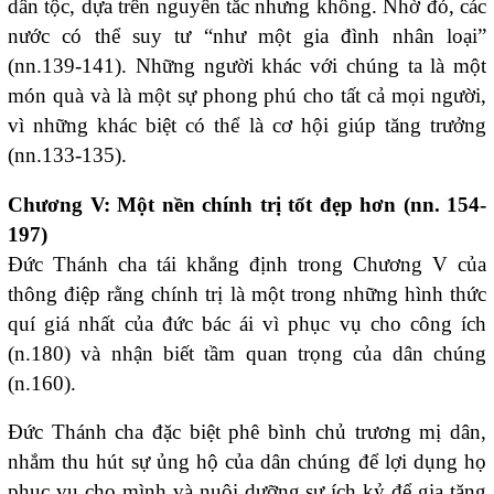
dân tộc, dựa trên nguyên tắc nhưng không. Nhờ đó, các
nước có thể suy tư “như một gia đình nhân loại”
(nn.139-141). Những người khác với chúng ta là một
món quà và là một sự phong phú cho tất cả mọi người,
vì những khác biệt có thể là cơ hội giúp tăng trưởng
(nn.133-135).
Chương V: Một nền chính trị tốt đẹp hơn (nn. 154-
197)
Đức Thánh cha tái khẳng định trong Chương V của
thông điệp rằng chính trị là một trong những hình thức
quí giá nhất của đức bác ái vì phục vụ cho công ích
(n.180) và nhận biết tầm quan trọng của dân chúng
(n.160).
Đức Thánh cha đặc biệt phê bình chủ trương mị dân,
nhắm thu hút sự ủng hộ của dân chúng để lợi dụng họ
phục vụ cho mình và nuôi dưỡng sự ích kỷ để gia tăng