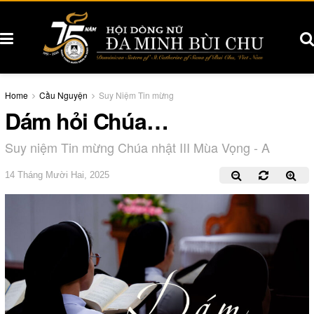
Home
Cầu Nguyện
Suy Niệm Tin mừng
Dám hỏi Chúa…
Suy niệm Tin mừng Chúa nhật III Mùa Vọng - A
14 Tháng Mười Hai, 2025