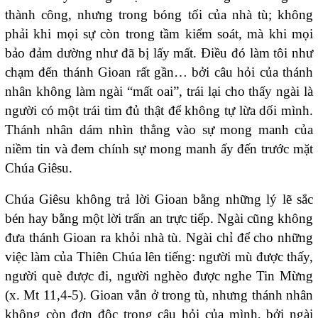
thành công, nhưng trong bóng tối của nhà tù; không
phải khi mọi sự còn trong tầm kiểm soát, mà khi mọi
bảo đảm dường như đã bị lấy mất. Điều đó làm tôi như
chạm đến thánh Gioan rất gần… bởi câu hỏi của thánh
nhân không làm ngài “mất oai”, trái lại cho thấy ngài là
người có một trái tim đủ thật để không tự lừa dối mình.
Thánh nhân dám nhìn thẳng vào sự mong manh của
niềm tin và đem chính sự mong manh ấy đến trước mặt
Chúa Giêsu.
Chúa Giêsu không trả lời Gioan bằng những lý lẽ sắc
bén hay bằng một lời trấn an trực tiếp. Ngài cũng không
đưa thánh Gioan ra khỏi nhà tù. Ngài chỉ để cho những
việc làm của Thiên Chúa lên tiếng: người mù được thấy,
người què được đi, người nghèo được nghe Tin Mừng
(x. Mt 11,4-5). Gioan vẫn ở trong tù, nhưng thánh nhân
không còn đơn độc trong câu hỏi của mình, bởi ngài