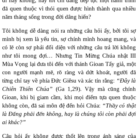
đi hay không, hay tôi chỉ đang tiếp tục một hành trình
đã quen thuộc vì thói quen được hình thành qua nhiều
năm tháng sống trong đời dâng hiến?
Tôi không dễ dàng nói ra những câu hỏi ấy, bởi tôi sợ
mình bị xem là yếu tin, sợ chính mình hoang mang, và
có lẽ còn sợ phải đối diện với những câu trả lời không
như tôi mong đợi… Nhưng Tin Mừng Chúa nhật III
Mùa Vọng lại đưa tôi đến với thánh Gioan Tẩy giả, một
con người mạnh mẽ, rõ ràng và dứt khoát, người đã
từng chỉ tay về phía Đức Giêsu và xác tín rằng:
“Đây là
Chiên Thiên Chúa”
(Ga 1,29). Vậy mà cũng chính
Gioan, khi bị giam cầm, khi mọi điểm tựa quen thuộc
không còn, đã sai môn đệ đến hỏi Chúa:
“Thầy có thật
là Đấng phải đến không, hay là chúng tôi còn phải đợi
ai khác?”
Câu hỏi ấy không được thốt lên trong ánh sáng của