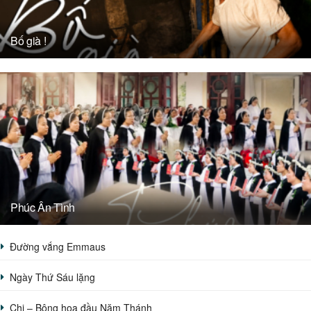
Bố già !
Phúc Ân Tình
Đường vắng Emmaus
Ngày Thứ Sáu lặng
Chị – Bông hoa đầu Năm Thánh