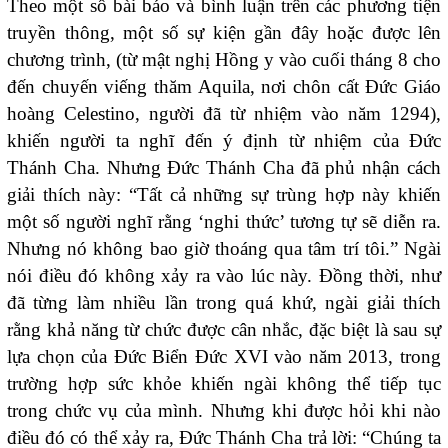
Theo một số bài báo và bình luận trên các phương tiện
truyền thông, một số sự kiện gần đây hoặc được lên
chương trình, (từ mật nghị Hồng y vào cuối tháng 8 cho
đến chuyến viếng thăm Aquila, nơi chôn cất Đức Giáo
hoàng Celestino, người đã từ nhiệm vào năm 1294),
khiến người ta nghĩ đến ý định từ nhiệm của Đức
Thánh Cha. Nhưng Đức Thánh Cha đã phủ nhận cách
giải thích này: “Tất cả những sự trùng hợp này khiến
một số người nghĩ rằng ‘nghi thức’ tương tự sẽ diễn ra.
Nhưng nó không bao giờ thoáng qua tâm trí tôi.” Ngài
nói điều đó không xảy ra vào lúc này. Đồng thời, như
đã từng làm nhiều lần trong quá khứ, ngài giải thích
rằng khả năng từ chức được cân nhắc, đặc biệt là sau sự
lựa chọn của Đức Biển Đức XVI vào năm 2013, trong
trường hợp sức khỏe khiến ngài không thể tiếp tục
trong chức vụ của mình. Nhưng khi được hỏi khi nào
điều đó có thể xảy ra, Đức Thánh Cha trả lời: “Chúng ta