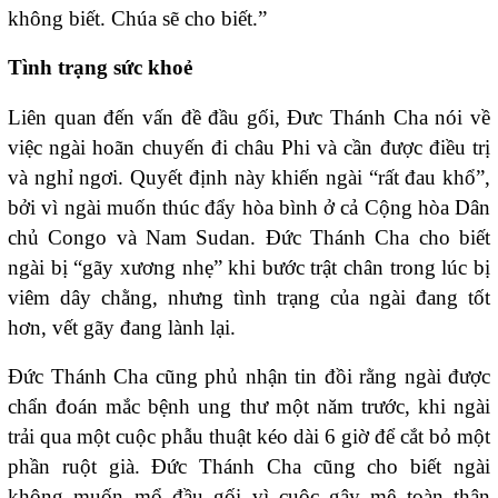
không biết. Chúa sẽ cho biết.”
Tình trạng sức khoẻ
Liên quan đến vấn đề đầu gối, Đưc Thánh Cha nói về
việc ngài hoãn chuyến đi châu Phi và cần được điều trị
và nghỉ ngơi. Quyết định này khiến ngài “rất đau khổ”,
bởi vì ngài muốn thúc đẩy hòa bình ở cả Cộng hòa Dân
chủ Congo và Nam Sudan. Đức Thánh Cha cho biết
ngài bị “gãy xương nhẹ” khi bước trật chân trong lúc bị
viêm dây chằng, nhưng tình trạng của ngài đang tốt
hơn, vết gãy đang lành lại.
Đức Thánh Cha cũng phủ nhận tin đồi rằng ngài được
chẩn đoán mắc bệnh ung thư một năm trước, khi ngài
trải qua một cuộc phẫu thuật kéo dài 6 giờ để cắt bỏ một
phần ruột già. Đức Thánh Cha cũng cho biết ngài
không muốn mổ đầu gối vì cuộc gây mê toàn thân