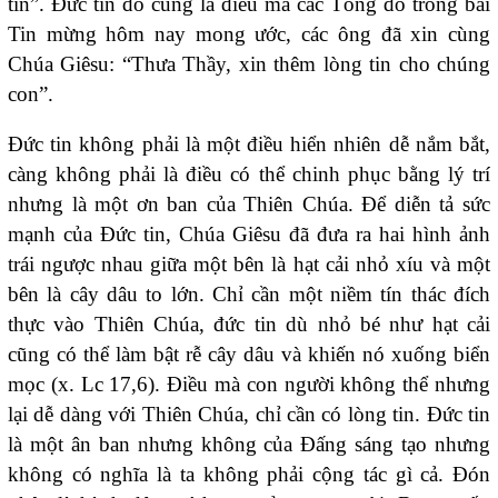
tin”. Đức tin đó cũng là điều mà các Tông đồ trong bài
Tin mừng hôm nay mong ước, các ông đã xin cùng
Chúa Giêsu: “Thưa Thầy, xin thêm lòng tin cho chúng
con”.
Đức tin không phải là một điều hiển nhiên dễ nắm bắt,
càng không phải là điều có thể chinh phục bằng lý trí
nhưng là một ơn ban của Thiên Chúa. Để diễn tả sức
mạnh của Đức tin, Chúa Giêsu đã đưa ra hai hình ảnh
trái ngược nhau giữa một bên là hạt cải nhỏ xíu và một
bên là cây dâu to lớn. Chỉ cần một niềm tín thác đích
thực vào Thiên Chúa, đức tin dù nhỏ bé như hạt cải
cũng có thể làm bật rễ cây dâu và khiến nó xuống biển
mọc (x. Lc 17,6). Điều mà con người không thể nhưng
lại dễ dàng với Thiên Chúa, chỉ cần có lòng tin. Đức tin
là một ân ban nhưng không của Đấng sáng tạo nhưng
không có nghĩa là ta không phải cộng tác gì cả. Đón