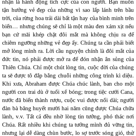
nhận là hành động tích cực của con người. Bạn muốn
tận hưởng vẻ đẹp của những vì sao lấp lánh trên bầu
trời, của rừng hoa trải dài bất tận hay của bình minh trên
biển… nhưng chúng sẽ chỉ là một màu đen xám xịt nếu
bạn cứ mãi khép chặt đôi mắt mà không chịu ra để
chiêm ngưỡng những vẻ đẹp ấy. Chúng ta cần phải biết
mở lòng mình ra. Lời cầu nguyện chính là đôi mắt của
đức tin, nó phải được mở ra để đón nhận ân sủng của
Thiên Chúa. Chỉ một chút lòng tin, cuộc đời của chúng
ta sẽ được tô đắp bằng chuỗi những công trình kì diệu.
Khi xưa, Abraham được Chúa chúc lành, ban cho một
người con trai dù ở tuổi xế bóng; trong tiệc cưới Cana,
nước đã biến thành rượu, cuộc vui được nối dài; người
đàn bà băng huyết mười hai năm cũng được Chúa chữa
lành, v.v. Tất cả đều nhờ lòng tin tưởng, phó thác nơi
Chúa. Rất nhiều khi chúng ta tưởng mình đủ vững tin,
nhưng lại dễ dàng chùn bước, lo sợ trước sóng gió, thử