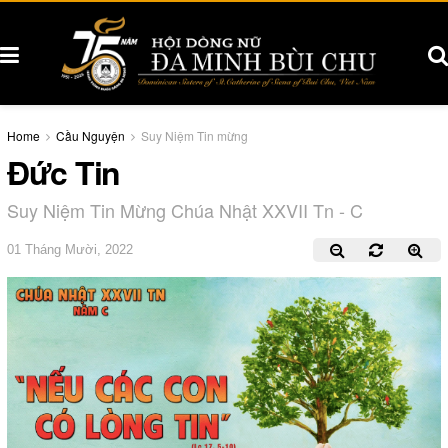
Home
Cầu Nguyện
Suy Niệm Tin mừng
Đức Tin
Suy Niệm Tin Mừng Chúa Nhật XXVII Tn - C
01 Tháng Mười, 2022