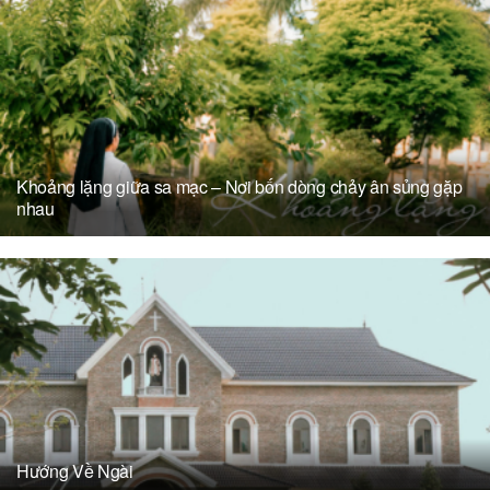
Khoảng lặng giữa sa mạc – Nơi bốn dòng chảy ân sủng gặp
nhau
Hướng Về Ngài