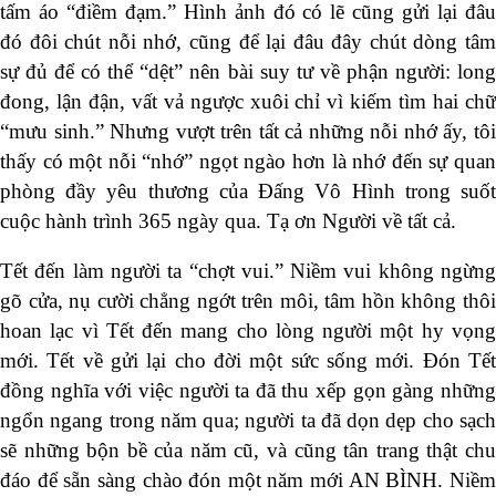
tấm áo “điềm đạm.” Hình ảnh đó có lẽ cũng gửi lại đâu
đó đôi chút nỗi nhớ, cũng để lại đâu đây chút dòng tâm
sự đủ để có thể “dệt” nên bài suy tư về phận người: long
đong, lận đận, vất vả ngược xuôi chỉ vì kiếm tìm hai chữ
“mưu sinh.” Nhưng vượt trên tất cả những nỗi nhớ ấy, tôi
thấy có một nỗi “nhớ” ngọt ngào hơn là nhớ đến sự quan
phòng đầy yêu thương của Đấng Vô Hình trong suốt
cuộc hành trình 365 ngày qua. Tạ ơn Người về tất cả.
Tết đến làm người ta “chợt vui.” Niềm vui không ngừng
gõ cửa, nụ cười chẳng ngớt trên môi, tâm hồn không thôi
hoan lạc vì Tết đến mang cho lòng người một hy vọng
mới. Tết về gửi lại cho đời một sức sống mới. Đón Tết
đồng nghĩa với việc người ta đã thu xếp gọn gàng những
ngổn ngang trong năm qua; người ta đã dọn dẹp cho sạch
sẽ những bộn bề của năm cũ, và cũng tân trang thật chu
đáo để sẵn sàng chào đón một năm mới AN BÌNH. Niềm