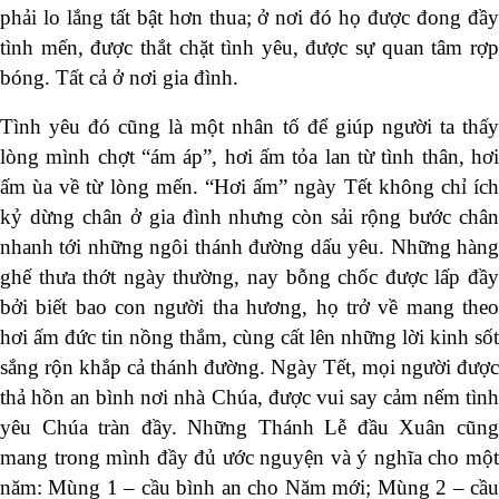
phải lo lắng tất bật hơn thua; ở nơi đó họ được đong đầy
tình mến, được thắt chặt tình yêu, được sự quan tâm rợp
bóng. Tất cả ở nơi gia đình.
Tình yêu đó cũng là một nhân tố để giúp người ta thấy
lòng mình chợt “ám áp”, hơi ấm tỏa lan từ tình thân, hơi
ấm ùa về từ lòng mến. “Hơi ấm” ngày Tết không chỉ ích
kỷ dừng chân ở gia đình nhưng còn sải rộng bước chân
nhanh tới những ngôi thánh đường dấu yêu. Những hàng
ghế thưa thớt ngày thường, nay bỗng chốc được lấp đầy
bởi biết bao con người tha hương, họ trở về mang theo
hơi ấm đức tin nồng thắm, cùng cất lên những lời kinh sốt
sắng rộn khắp cả thánh đường. Ngày Tết, mọi người được
thả hồn an bình nơi nhà Chúa, được vui say cảm nếm tình
yêu Chúa tràn đầy. Những Thánh Lễ đầu Xuân cũng
mang trong mình đầy đủ ước nguyện và ý nghĩa cho một
năm: Mùng 1 – cầu bình an cho Năm mới; Mùng 2 – cầu