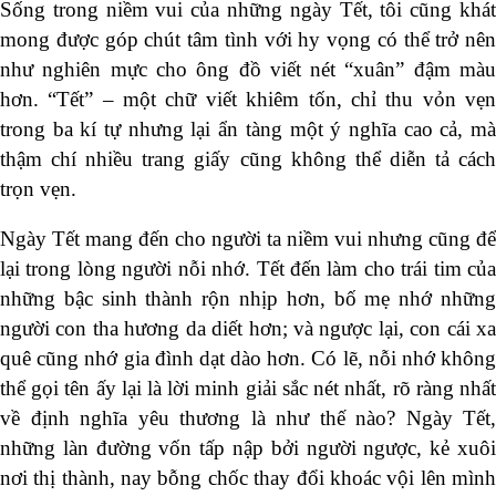
Sống trong niềm vui của những ngày Tết, tôi cũng khát
mong được góp chút tâm tình với hy vọng có thể trở nên
như nghiên mực cho ông đồ viết nét “xuân” đậm màu
hơn. “Tết” – một chữ viết khiêm tốn, chỉ thu vỏn vẹn
trong ba kí tự nhưng lại ẩn tàng một ý nghĩa cao cả, mà
thậm chí nhiều trang giấy cũng không thể diễn tả cách
trọn vẹn.
Ngày Tết mang đến cho người ta niềm vui nhưng cũng để
lại trong lòng người nỗi nhớ. Tết đến làm cho trái tim của
những bậc sinh thành rộn nhịp hơn, bố mẹ nhớ những
người con tha hương da diết hơn; và ngược lại, con cái xa
quê cũng nhớ gia đình dạt dào hơn. Có lẽ, nỗi nhớ không
thể gọi tên ấy lại là lời minh giải sắc nét nhất, rõ ràng nhất
về định nghĩa yêu thương là như thế nào? Ngày Tết,
những làn đường vốn tấp nập bởi người ngược, kẻ xuôi
nơi thị thành, nay bỗng chốc thay đổi khoác vội lên mình