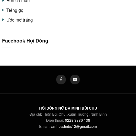
Hơn cả máu
Tiếng gọi
Ước mơ trắng
Facebook Hội Dòng
HỘI DÒNG NỮ ĐA MINH BÙI CHU
Địa chỉ: Thôn Bùi Chu, Xuân Trường, Ninh Bình
Điện thoại:
0228 3886 138
Email:
vanhoadmbc12@gmail.com