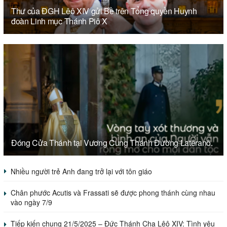
Thư của ĐGH Lêô XIV gửi Bề trên Tổng quyền Huynh
đoàn Linh mục Thánh Piô X
Đóng Cửa Thánh tại Vương Cung Thánh Đường Latêranô.
Nhiều người trẻ Anh đang trở lại với tôn giáo
Chân phước Acutis và Frassati sẽ được phong thánh cùng nhau
vào ngày 7/9
Tiếp kiến chung 21/5/2025 – Đức Thánh Cha Lêô XIV: Tình yêu