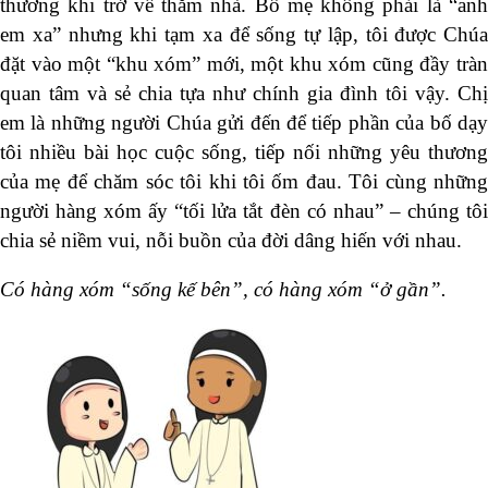
thương khi trở về thăm nhà. Bố mẹ không phải là “anh
em xa” nhưng khi tạm xa để sống tự lập, tôi được Chúa
đặt vào một “khu xóm” mới, một khu xóm cũng đầy tràn
quan tâm và sẻ chia tựa như chính gia đình tôi vậy. Chị
em là những người Chúa gửi đến để tiếp phần của bố dạy
tôi nhiều bài học cuộc sống, tiếp nối những yêu thương
của mẹ để chăm sóc tôi khi tôi ốm đau. Tôi cùng những
người hàng xóm ấy “tối lửa tắt đèn có nhau” – chúng tôi
chia sẻ niềm vui, nỗi buồn của đời dâng hiến với nhau.
Có hàng xóm “sống kế bên”, có hàng xóm “ở gần”.