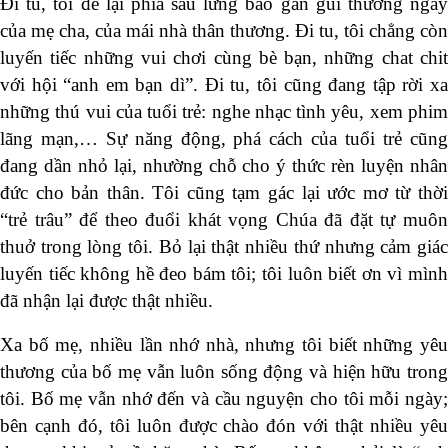
Đi tu, tôi để lại phía sau lưng bao gần gũi thường ngày
của mẹ cha, của mái nhà thân thương. Đi tu, tôi chẳng còn
luyến tiếc những vui chơi cùng bè bạn, những chat chit
với hội “anh em bạn dì”. Đi tu, tôi cũng đang tập rời xa
những thú vui của tuổi trẻ: nghe nhạc tình yêu, xem phim
lãng mạn,… Sự năng động, phá cách của tuổi trẻ cũng
đang dần nhỏ lại, nhường chỗ cho ý thức rèn luyện nhân
đức cho bản thân. Tôi cũng tạm gác lại ước mơ từ thời
“trẻ trâu” để theo đuổi khát vọng Chúa đã đặt tự muôn
thuở trong lòng tôi. Bỏ lại thật nhiều thứ nhưng cảm giác
luyến tiếc không hề đeo bám tôi; tôi luôn biết ơn vì mình
đã nhận lại được thật nhiều.
Xa bố mẹ, nhiều lần nhớ nhà, nhưng tôi biết những yêu
thương của bố mẹ vẫn luôn sống động và hiện hữu trong
tôi. Bố mẹ vẫn nhớ đến và cầu nguyện cho tôi mỗi ngày;
bên cạnh đó, tôi luôn được chào đón với thật nhiều yêu