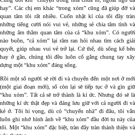
hay”. Các chị em khác “trong xóm”
cũng đã giúp đỡ v
quan tâm tôi rất nhiều. Cuốn nhật kí của tôi đầy tràn
những tiếng cười nói vui vẻ, những sẻ chia tâm tình và
những âm thầm quan tâm của cả “khu xóm”. Có người
nào buồn, “cả xóm” lại râm ran hỏi nhau tìm cách giải
quyết, giúp nhau vui vẻ trở lại. Cứ thế, dù sống kế bên
hay ở gần, chúng tôi đều luôn cố gắng chung tay xây
dựng một “khu xóm” đáng sống.
Rồi một số người sẽ rời đi và chuyển đến một nơi ở mới
(một giai đoạn mới), số còn lại sẽ tiếp tục ở và gìn giữ
“khu xóm”. Tất cả sẽ trở thành là kí ức. Nhưng đó sẽ là
những kí ức thật đẹp và đáng lưu giữ với cả người đi và
kẻ ở. Tôi hi vọng, dù có “chuyển nhà” đi đâu, tôi vẫn
luôn ghi nhớ hình ảnh về “khu xóm” đầu đời tu này của
tôi. Một “khu xóm” đặc biệt, tràn đầy tràn thánh thiện và