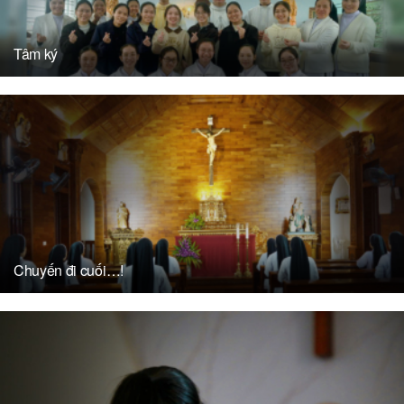
Tâm ký
Chuyến đi cuối…!