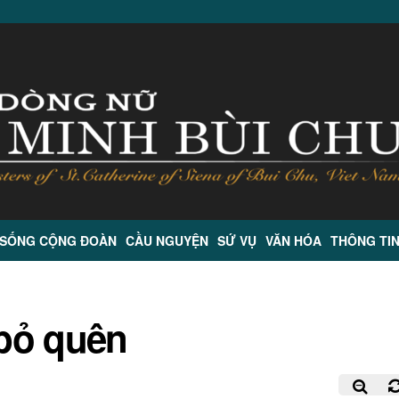
 SỐNG CỘNG ĐOÀN
CẦU NGUYỆN
SỨ VỤ
VĂN HÓA
THÔNG TI
bỏ quên