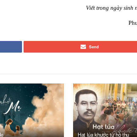
Viết trong ngày sinh 
Ph
Send
Mẹ
Hạt lúa khước từ hồ thu