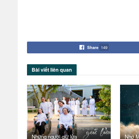
Share
149
Bài viết
liên quan
Những người giữ lửa
Nhớ 