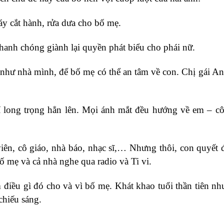
áy cắt hành, rửa dưa cho bố mẹ.
nhanh chóng giành lại quyền phát biểu cho phái nữ.
hư nhà mình, để bố mẹ có thể an tâm về con. Chị gái An 
 long trọng hẳn lên. Mọi ánh mắt đều hướng về em – c
iên, cô giáo, nhà báo, nhạc sĩ,… Nhưng thôi, con quyết đ
ố mẹ và cả nhà nghe qua radio và Ti vi.
điều gì đó cho và vì bố mẹ. Khát khao tuổi thần tiên n
chiếu sáng.