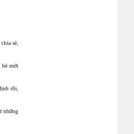
chia sẻ,
ô bé mới
ịnh rồi,
hư những