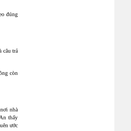
heo đúng
!
 câu trả
ông còn
 nơi nhà
 An thấy
quên ước