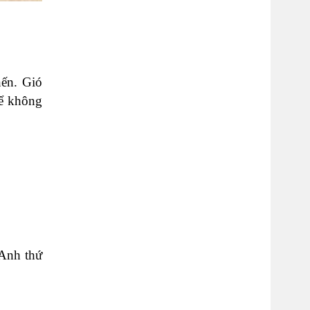
nến. Gió
để không
 Anh thứ