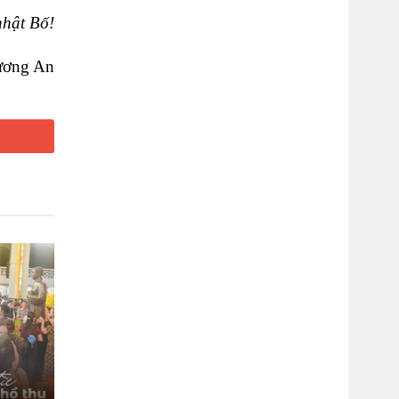
nhật Bố!
ương An