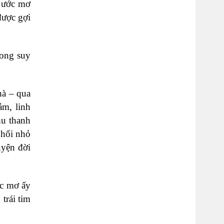
o ước mơ
được gợi
rong suy
hà – qua
ảm, linh
hu thanh
 hổi nhỏ
uyện đời
ớc mơ ấy
trái tim