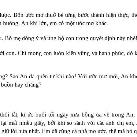
o được. Bốn ước mơ thuở bé từng bước thành hiện thực, t
ệch hướng. An khi lớn, em có một ước mơ khác.
 tu. Bố mẹ đồng ý và ủng hộ con trong quyết định này nhé
i con. Chỉ mong con luôn kiên vững và hạnh phúc, đó là
g? Sao An đã quên tự khi nào! Với ước mơ mới, An kh
ó buồn hay chăng?
thổi tắt, kí ức buổi tối ngày xưa bỗng ùa về trong An,
ại mất nhiều giây, bởi khi so sánh với các anh chị em,
hó giữ lời hứa nhất. Em đã cùng cả nhà mơ ước, thế mà bỏ 