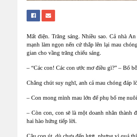
Mất điện. Trăng sáng. Nhiều sao. Cả nhà An
mạnh làm ngọn nến cứ thắp lên lại mau chóng
gian cho vầng trăng chiếu sáng.
– “
Các con! Các con ước mơ điều gì?” – Bố bỗn
Chẳng chút suy nghĩ, anh cả mau chóng đáp lời
–
Con mong mình mau lớn để phụ bố mẹ nuôi
–
Còn con, con sẽ là một doanh nhân thành đ
hai hào hứng tiếp lời.
Cậu con út, dù chưa đến lượt, nhưng vì quá th