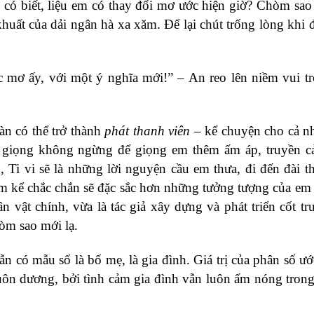
, có biết, liệu em có thay đổi mơ ước hiện giờ? Chòm sa
c khuất của dải ngân hà xa xăm. Để lại chút trống lòng khi 
c mơ ấy, với một ý nghĩa mới!” – An reo lên niềm vui t
àn có thể trở thành
phát thanh viên
– kể chuyện cho cả n
ện giọng không ngừng để giọng em thêm ấm áp, truyền c
 Ti vi sẽ là những lời nguyện cầu em thưa, đi đến đài t
m kể chắc chắn sẽ đặc sắc hơn những tưởng tượng của em
 vật chính, vừa là tác giả xây dựng và phát triển cốt tr
òm sao mới lạ.
ẫn có mẫu số là bố mẹ, là gia đình. Giá trị của phân số ư
luôn dương, bởi tình cảm gia đình vẫn luôn ấm nóng trong 