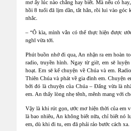
mơ ấy lúc nào chẳng hay biết. Mà nếu có hay
hồi 8 tuổi đã lịm dần, tắt hẳn, rồi lui vào gó
nhắc.
– “
Ô kìa, mình vẫn có thể thực hiện được ướ
nghĩ vừa tới.
Phút buồn nhớ đi qua, An nhận ra em hoàn to
radio, truyền hình. Ngay từ giờ, em sẽ luy
hoạt. Em sẽ kể chuyện về Chúa và em. Radio,
Thiên Chúa và phát về gia đình em. Chuyện e
bởi đó là chuyện của Chúa – Đấng vừa là nhân
em. An thấy lòng nhẹ tênh, mênh mang với ch
Vậy là khi rút gọn, ước mơ hiện thời của em v
là bao nhiêu, An không biết nữa, chỉ biết nó 
em, dù khi đi tu, em đã phải rảo bước cách xa.