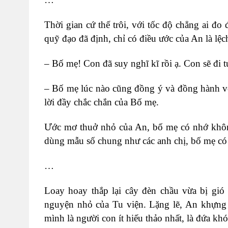
Thời gian cứ thế trôi, với tốc độ chẳng ai đ
quỹ đạo đã định, chỉ có điều ước của An là l
–
Bố mẹ! Con đã suy nghĩ kĩ rồi ạ. Con sẽ đi
–
Bố mẹ lúc nào cũng đồng ý và đồng hành vớ
lời đầy chắc chắn của Bố mẹ.
Ước mơ thuở nhỏ của An, bố mẹ có nhớ khôn
dùng mẫu số chung như các anh chị, bố mẹ c
…
Loay hoay thắp lại cây đèn chầu vừa bị gió 
nguyện nhỏ của Tu viện. Lặng lẽ, An khựng l
mình là người con ít hiếu thảo nhất, là đứa k