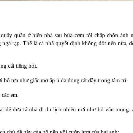
 quây quần ở hiên nhà sau bữa cơm tối chập chờn ánh 
 ngã rạp. Thế là cả nhà quyết định không đốt nến nữa, 
g cất tiếng hỏi.
 bố tựa như giấc mơ ấp ủ đã đong rất đầy trong tâm trí:
 các em.
ạt để đưa cả nhà đi du lịch nhiều nơi như bố vẫn mong.
ích chủ đề này của bố nên vội cướp lượt của hai
anh
: