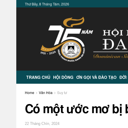
Thứ Bảy, 8 Tháng Tám, 2026
TRANG CHỦ
HỘI DÒNG
ƠN GỌI VÀ ĐÀO TẠO
ĐỜI
Home
Văn Hóa
Suy tư
Có một ước mơ bị 
22 Tháng Chín, 2024