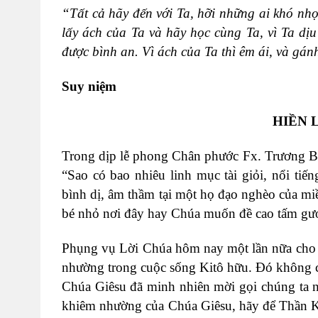
“Tất cả hãy đến với Ta, hỡi những ai khó nh
lấy ách của Ta và hãy học cùng Ta, vì Ta dị
được bình an. Vì ách của Ta thì êm ái, và gá
Suy niệm
HIỀN 
Trong dịp lễ phong Chân phước Fx. Trương Bử
“Sao có bao nhiêu linh mục tài giỏi, nổi ti
bình dị, âm thầm tại một họ đạo nghèo của m
bé nhỏ nơi đây hay Chúa muốn đề cao tấm gươ
Phụng vụ Lời Chúa hôm nay một lần nữa cho c
nhường trong cuộc sống Kitô hữu. Đó không c
Chúa Giêsu đã minh nhiên mời gọi chúng ta 
khiêm nhường của Chúa Giêsu, hãy để Thần Kh