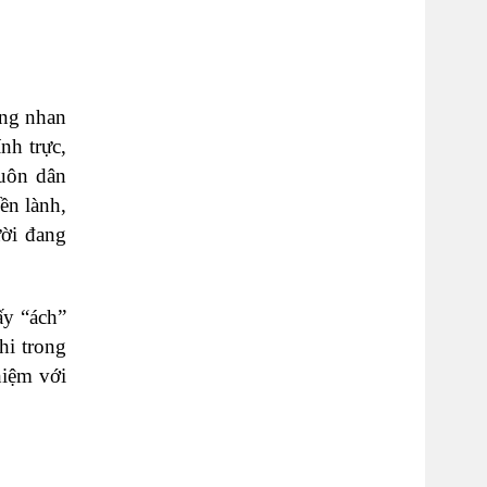
ung nhan
nh trực,
muôn dân
ền lành,
ời đang
ấy “ách”
hi trong
hiệm với