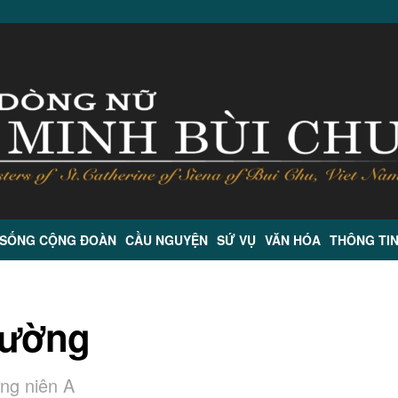
 SỐNG CỘNG ĐOÀN
CẦU NGUYỆN
SỨ VỤ
VĂN HÓA
THÔNG TI
hường
ng niên A