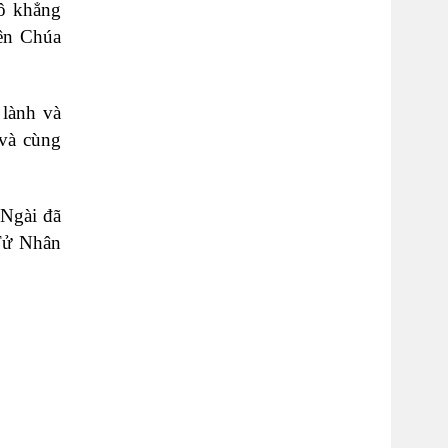
lô khẳng
iên Chúa
 lành và
 và cùng
 Ngài đã
 Tử Nhân