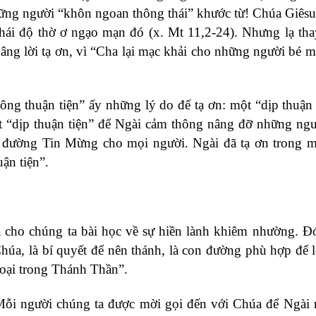
những người “khôn ngoan thông thái” khước từ! Chúa Giêsu
thái độ thờ ơ ngạo mạn đó (x. Mt 11,2-24). Nhưng lạ tha
dâng lời tạ ơn, vì “Cha lại mạc khải cho những người bé m
ng thuận tiện” ấy những lý do để tạ ơn: một “dịp thuận 
t “dịp thuận tiện” để Ngài cảm thông nâng đỡ những ng
n đường Tin Mừng cho mọi người. Ngài đã tạ ơn trong 
ận tiện”.
ho chúng ta bài học về sự hiền lành khiêm nhường. Đó
úa, là bí quyết để nên thánh, là con đường phù hợp để 
hoại trong Thánh Thần”.
Mỗi người chúng ta được mời gọi đến với Chúa để Ngài