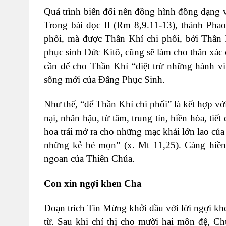
Quá trình biến đổi nên đồng hình đồng dạng 
Trong bài đọc II (Rm 8,9.11-13), thánh Phao
phối, mà được Thần Khí chi phối, bởi Thần
phục sinh Đức Kitô, cũng sẽ làm cho thân xác c
cần để cho Thần Khí “diệt trừ những hành vi
sống mới của Đấng Phục Sinh.
Như thế, “để Thần Khí chi phối” là kết hợp với
nại, nhân hậu, từ tâm, trung tín, hiền hòa, ti
hoa trái mở ra cho những mạc khải lớn lao củ
những kẻ bé mọn” (x. Mt 11,25). Càng hiền
ngoan của Thiên Chúa.
Con xin ngợi khen Cha
Đoạn trích Tin Mừng khởi đầu với lời ngợi kh
từ. Sau khi chỉ thị cho mười hai môn đệ, Ch