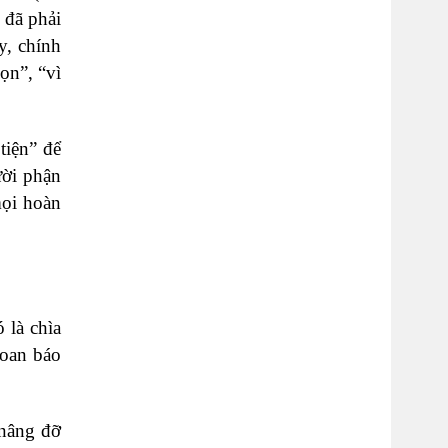
 đã phải
y, chính
ọn”, “vì
tiện” để
ười phận
mọi hoàn
 là chìa
loan báo
 nâng đỡ