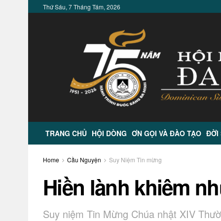
Thứ Sáu, 7 Tháng Tám, 2026
TRANG CHỦ
HỘI DÒNG
ƠN GỌI VÀ ĐÀO TẠO
ĐỜI
Home
Cầu Nguyện
Suy Niệm Tin mừng
Hiền lành khiêm n
Suy niệm Tin Mừng Chúa nhật XIV Thườ