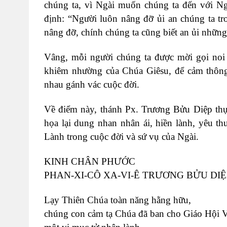
chúng ta, vì Ngài muốn chúng ta đến với N
định: “Người luôn nâng đỡ ủi an chúng ta tr
nâng đỡ, chính chúng ta cũng biết an ủi những
Vâng, mỗi người chúng ta được mời gọi noi 
khiêm nhường của Chúa Giêsu, để cảm thông
nhau gánh vác cuộc đời.
Về điểm này, thánh Px. Trương Bửu Diệp thực
họa lại dung nhan nhân ái, hiền lành, yêu 
Lành trong cuộc đời và sứ vụ của Ngài.
KINH CHÂN PHƯỚC
PHAN-XI-CÔ XA-VI-Ê TRƯƠNG BỬU DIỆ
Lạy Thiên Chúa toàn năng hằng hữu,
chúng con cảm tạ Chúa đã ban cho Giáo Hội 