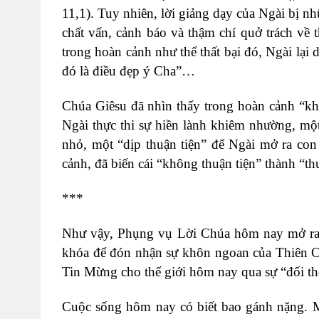
11,1). Tuy nhiên, lời giảng dạy của Ngài bị 
chất vấn, cảnh báo và thậm chí quở trách về 
trong hoàn cảnh như thể thất bại đó, Ngài lại 
đó là điều đẹp ý Cha”…
Chúa Giêsu đã nhìn thấy trong hoàn cảnh “khô
Ngài thực thi sự hiền lành khiêm nhường, mộ
nhỏ, một “dịp thuận tiện” để Ngài mở ra co
cảnh, đã biến cái “không thuận tiện” thành “thu
***
Như vậy, Phụng vụ Lời Chúa hôm nay mở ra c
khóa để đón nhận sự khôn ngoan của Thiên Ch
Tin Mừng cho thế giới hôm nay qua sự “đối t
Cuộc sống hôm nay có biết bao gánh nặng. 