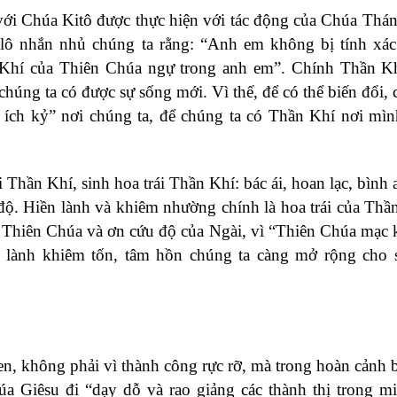
với Chúa Kitô được thực hiện với tác động của Chúa Thá
lô nhắn nhủ chúng ta rằng: “Anh em không bị tính xác 
 Khí của Thiên Chúa ngự trong anh em”. Chính Thần K
húng ta có được sự sống mới. Vì thế, để có thể biến đổi, 
 ích kỷ” nơi chúng ta, để chúng ta có Thần Khí nơi mìn
 Thần Khí, sinh hoa trái Thần Khí: bác ái, hoan lạc, bình 
ết độ. Hiền lành và khiêm nhường chính là hoa trái của Thần
a Thiên Chúa và ơn cứu độ của Ngài, vì “Thiên Chúa mạc 
 lành khiêm tốn, tâm hồn chúng ta càng mở rộng cho 
en, không phải vì thành công rực rỡ, mà trong hoàn cảnh 
úa Giêsu đi “dạy dỗ và rao giảng các thành thị trong m