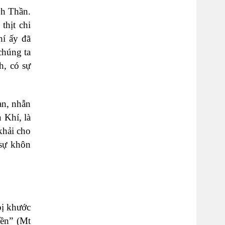
nh Thần.
thịt chi
hí ấy đã
chúng ta
h, có sự
an, nhẫn
 Khí, là
khải cho
sự khôn
bị khước
iền” (Mt