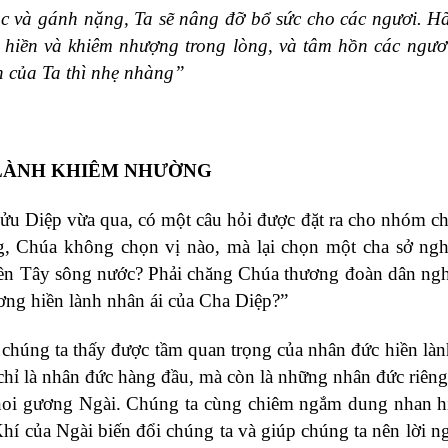
ọc và gánh nặng, Ta sẽ nâng đỡ bổ sức cho các ngươi. 
u hiền và khiêm nhượng trong lòng, và tâm hồn các ngươ
nh của Ta thì nhẹ nhàng”
LÀNH KHIÊM NHƯỜNG
u Diệp vừa qua, có một câu hỏi được đặt ra cho nhóm ch
ếng, Chúa không chọn vị nào, mà lại chọn một cha sở ng
iền Tây sông nước? Phải chăng Chúa thương đoàn dân ng
ng hiền lành nhân ái của Cha Diệp?”
húng ta thấy được tầm quan trọng của nhân đức hiền là
hỉ là nhân đức hàng đầu, mà còn là những nhân đức riêng
noi gương Ngài. Chúng ta cùng chiêm ngắm dung nhan h
í của Ngài biến đổi chúng ta và giúp chúng ta nên lời n