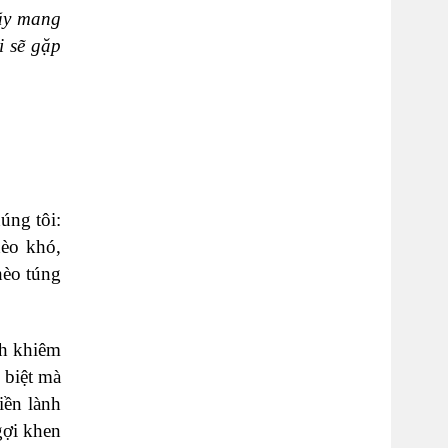
Hãy mang
i sẽ gặp
úng tôi:
hèo khó,
hèo túng
nh khiêm
 biệt mà
iền lành
gợi khen