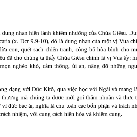
ắm dung nhan hiền lành khiêm nhường của Chúa Giêsu. D
caria (x. Dcr 9.9-10), đó là dung nhan của một vị Vua chí
 lừa con, quét sạch chiến tranh, công bố hòa bình cho 
 đã cho chúng ta thấy Chúa Giêsu chính là vị Vua ấy: hi
mọn nghèo khó, cảm thông, ủi an, nâng đỡ những ngư
ng dạng với Đức Kitô, qua việc học với Ngài và mang l
u thương mà chúng ta được mời gọi thấm nhuần và thực t
vì đức bác ái, nghĩa là chu toàn các bổn phận và trách n
trách nhiệm, với cung cách hiền hòa và khiêm cung.