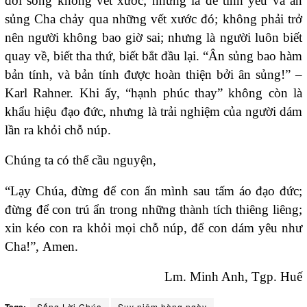
đời sống không vết xước; nhưng là để tình yêu và ân
sủng Cha chảy qua những vết xước đó; không phải trở
nên người không bao giờ sai; nhưng là người luôn biết
quay về, biết tha thứ, biết bắt đầu lại. “Ân sủng bao hàm
bản tính, và bản tính được hoàn thiện bởi ân sủng!” –
Karl Rahner. Khi ấy, “hạnh phúc thay” không còn là
khẩu hiệu đạo đức, nhưng là trải nghiệm của người dám
lần ra khỏi chỗ núp.
Chúng ta có thể cầu nguyện,
“Lạy Chúa, đừng để con ẩn mình sau tấm áo đạo đức;
đừng để con trú ẩn trong những thành tích thiêng liêng;
xin kéo con ra khỏi mọi chỗ núp, để con dám yêu như
Cha!”, Amen.
Lm. Minh Anh, Tgp. Huế
Sống Lời Chúa
Suy niệm hàng ngày