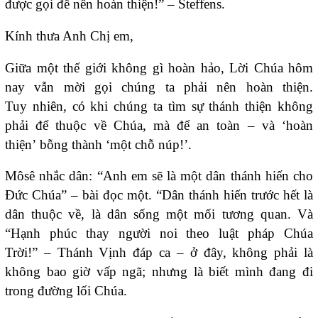
được gọi để nên hoàn thiện!” – Steffens.
Kính thưa Anh Chị em,
Giữa một thế giới không gì hoàn hảo, Lời Chúa hôm
nay vẫn mời gọi chúng ta phải nên hoàn thiện.
Tuy nhiên, có khi chúng ta tìm sự thánh thiện không
phải để thuộc về Chúa, mà để an toàn – và ‘hoàn
thiện’ bỗng thành ‘một chỗ núp!’.
Môsê nhắc dân: “Anh em sẽ là một dân thánh hiến cho
Đức Chúa” – bài đọc một. “Dân thánh hiến trước hết là
dân thuộc về, là dân sống một mối tương quan. Và
“Hạnh phúc thay người noi theo luật pháp Chúa
Trời!” – Thánh Vịnh đáp ca – ở đây, không phải là
không bao giờ vấp ngã; nhưng là biết mình đang đi
trong đường lối Chúa.