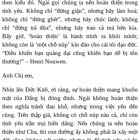
theo kiểu đó. Ngài gọi chúng ta nên hoàn thiện trong
tình yêu. Không chỉ “đừng giận”, nhưng hãy làm hoà;
không chỉ “đừng ghét”, nhưng hãy chúc lành; không
chỉ “đừng trả đũa”, nhưng hãy trao cả má bên kia.
Bấy giờ, ‘hoàn thiện’ là hành trình ra khỏi mình;
không còn là ‘một chỗ núp’ kín đáo cho cái tôi đạo đức.
“Điều khiến bạn quảng đại cũng khiến bạn dễ bị tổn
thương!” – Henri Nouwen.
Anh Chị em,
Nhìn lên Đức Kitô, rõ ràng, sự hoàn thiện mang khuôn
mặt của Đấng bị đóng đinh. Ngài không hoàn thiện
theo nghĩa tránh đau khổ, nhưng trong việc yêu đến
cùng. Trên thập giá, không có chỗ núp nào cả, chỉ còn
tình yêu trần trụi hiến dâng. Nếu chúng ta nên hoàn
thiện như Cha, thì con đường ấy không phải là xây một