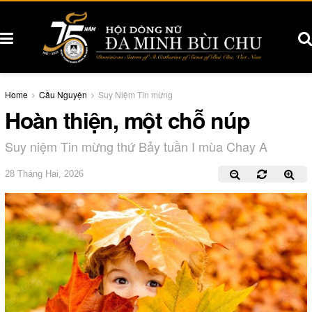
Home
Cầu Nguyện
Suy Niệm Tin mừng
Hoàn thiện, một chỗ núp
Suy niệm Tin mừng thứ Bảy tuần I mùa Chay A
28 Tháng Hai, 2026