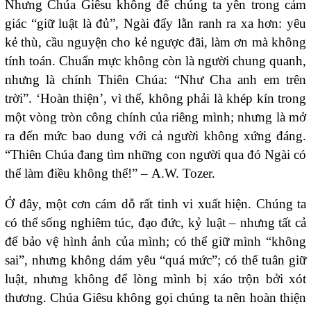
Nhưng Chúa Giêsu không để chúng ta yên trong cảm
giác “giữ luật là đủ”, Ngài đẩy lằn ranh ra xa hơn: yêu
kẻ thù, cầu nguyện cho kẻ ngược đãi, làm ơn mà không
tính toán. Chuẩn mực không còn là người chung quanh,
nhưng là chính Thiên Chúa: “Như Cha anh em trên
trời”. ‘Hoàn thiện’, vì thế, không phải là khép kín trong
một vòng tròn công chính của riêng mình; nhưng là mở
ra đến mức bao dung với cả người không xứng đáng.
“Thiên Chúa đang tìm những con người qua đó Ngài có
thể làm điều không thể!” – A.W. Tozer.
Ở đây, một cơn cám dỗ rất tinh vi xuất hiện. Chúng ta
có thể sống nghiêm túc, đạo đức, kỷ luật – nhưng tất cả
để bảo vệ hình ảnh của mình; có thể giữ mình “không
sai”, nhưng không dám yêu “quá mức”; có thể tuân giữ
luật, nhưng không để lòng mình bị xáo trộn bởi xót
thương. Chúa Giêsu không gọi chúng ta nên hoàn thiện