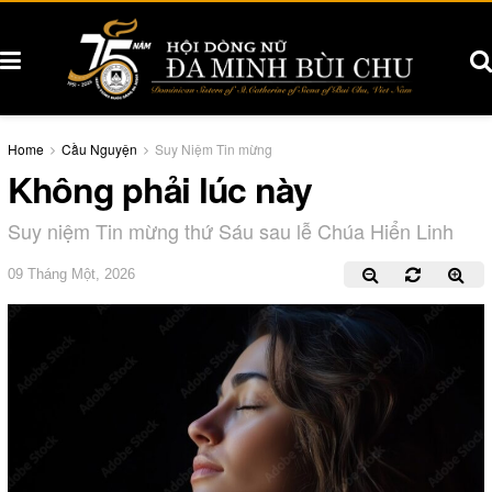
Home
Cầu Nguyện
Suy Niệm Tin mừng
Không phải lúc này
Suy niệm Tin mừng thứ Sáu sau lễ Chúa Hiển Linh
09 Tháng Một, 2026