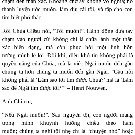
chạm đến thân xác. Khoảng chờ ấy không vô nghĩa; nó
thanh luyện ước muốn, làm dịu cái tôi, và tập cho con
tim biết phó thác.
Rồi Chúa Giêsu nói, “Tôi muốn!”. Hành động đưa tay
chạm vào người cùi không chỉ là chữa lành một thân
xác biến dạng, mà còn phục hồi một linh hồn
tưởng mình lẻ loi. Đôi khi, điều khó tin không phải là
quyền năng của Chúa, mà là việc Ngài muốn đến gần
chúng ta hơn chúng ta muốn đến gần Ngài. “Câu hỏi
không phải là ‘Làm sao tôi tìm được Chúa?’ mà là ‘Làm
sao để Ngài tìm được tôi?’” – Henri Nouwen.
Anh Chị em,
“Nếu Ngài muốn!”. Sau nguyên tội, con người mang
trong mình khuynh hướng chiều theo ham
muốn; chúng ta nghĩ tội nhẹ chỉ là “chuyện nhỏ” hoặc