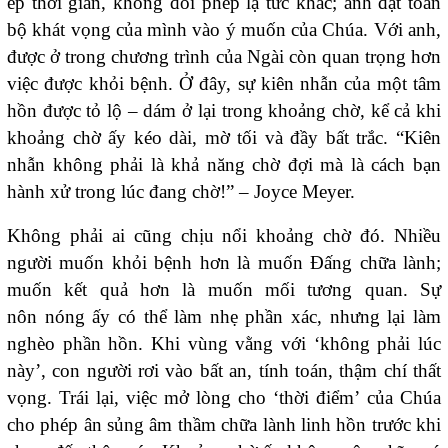
ép thời gian, không đòi phép lạ tức khắc; anh đặt toàn
bộ khát vọng của mình vào ý muốn của Chúa. Với anh,
được ở trong chương trình của Ngài còn quan trọng hơn
việc được khỏi bệnh. Ở đây, sự kiên nhẫn của một tâm
hồn được tỏ lộ – dám ở lại trong khoảng chờ, kể cả khi
khoảng chờ ấy kéo dài, mờ tối và đầy bất trắc. “Kiên
nhẫn không phải là khả năng chờ đợi mà là cách bạn
hành xử trong lúc đang chờ!” – Joyce Meyer.
Không phải ai cũng chịu nổi khoảng chờ đó. Nhiều
người muốn khỏi bệnh hơn là muốn Đấng chữa lành;
muốn kết quả hơn là muốn mối tương quan. Sự
nôn nóng ấy có thể làm nhẹ phần xác, nhưng lại làm
nghèo phần hồn. Khi vùng vằng với ‘không phải lúc
này’, con người rơi vào bất an, tính toán, thậm chí thất
vọng. Trái lại, việc mở lòng cho ‘thời điểm’ của Chúa
cho phép ân sủng âm thầm chữa lành linh hồn trước khi