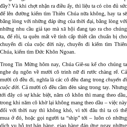
đầy? Và khi chợt nhận ra điều ấy, thì liệu ta có còn đủ sức
để lên đường kiếm tìm Thiên Chúa nữa không, hay ta sẽ
bằng lòng với những đáp ứng của thời đại, bằng lòng với
những nhu cầu giả tạo mà xã hội đang tạo ra cho chúng
ta, để rồi, ta quên mất về tính cấp thiết cần chuẩn bị cho
chuyến đi của cuộc đời này, chuyến đi kiếm tìm Thiên
Chúa, kiếm tìm Đức Khôn Ngoan.
Trong Tin Mừng hôm nay, Chúa Giê-su kể cho chúng ta
nghe dụ ngôn về mười cô trinh nữ đi rước chàng rể. Cả
mười cô đều đi, nghĩa là các cô đều đang trong
chuyến đ
cuộc đời
. Cả mười cô đều cầm đèn sáng trong tay. Nhưn
tới đây có sự khác biệt, năm cô khôn thì mang theo dầu,
trong khi năm cô khờ lại không mang theo dầu – việc này
đối với thời nay thì không khó, vì tới đâu thì ta có thể
mua ở đó, hoặc gọi người ta “ship” tới – luôn có những
dịch vụ hỗ trợ bán hàng, giao hàng đáp ứng ngay những