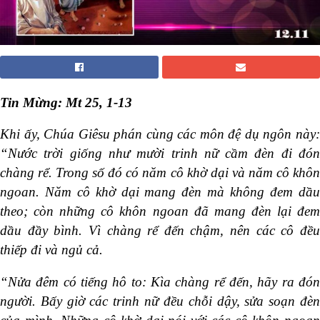
Tin Mừng: Mt 25, 1-13
Khi ấy, Chúa Giêsu phán cùng các môn đệ dụ ngôn này:
“Nước trời giống như mười trinh nữ cầm đèn đi đón
chàng rể. Trong số đó có năm cô khờ dại và năm cô khôn
ngoan. Năm cô khờ dại mang đèn mà không đem dầu
theo; còn những cô khôn ngoan đã mang đèn lại đem
dầu đầy bình. Vì chàng rể đến chậm, nên các cô đều
thiếp đi và ngủ cả.
“Nửa đêm có tiếng hô to: Kìa chàng rể đến, hãy ra đón
người. Bấy giờ các trinh nữ đều chỗi dậy, sửa soạn đèn