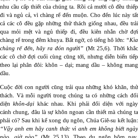
nhu cầu cấp thiết của chúng ta. Rồi cả mười cô đều thiếp
đi và ngủ cả, vì chàng rể đến muộn. Cho đến lúc này tất
cả các cô đều gặp những thử thách giống nhau, đều trải
qua mỏi mệt và ngủ thiếp đi, đều kiên nhẫn chờ đợi
chàng rể trong đêm khuya. Bất ngờ, có tiếng hô lớn:
“Kìa
chàng rể đến, hãy ra đón người”
(Mt 25,6). Thời khắ
các cô chờ đợi cuối cùng cũng tới, nhưng diễn biến tiếp
theo lại phân đôi: khôn – dại; mang dầu – không mang
dầu.
Cuộc đời con người cũng trải qua những khó khăn, thử
thách. Và mỗi người trong chúng ta có những cách đối
diện
khôn-dại
khác nhau. Khi phải đối diện với ngà
cánh chung, đâu là sự khôn ngoan cần thiết mà chúng ta
phải có? Sau khi kể xong dụ ngôn, Chúa Giê-su kết luận:
“Vậy anh em hãy canh thức vì anh em không biết ngày
nào, giờ nào”
(Mt 25,13). Theo dụ ngôn hôm nay