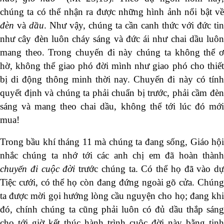
chúng ta có thể nhận ra được những hình ảnh nổi bật về
đèn
và
dầu
. Như vậy, chúng ta cần canh thức với đức tin
như cây đèn luôn cháy sáng và đức ái như chai dầu luôn
mang theo. Trong chuyến đi này chúng ta không thể ơ
hờ, không thể giao phó đời mình như giao phó cho thiết
bị di động thông minh thời nay. Chuyến đi này có tính
quyết định và chúng ta phải chuẩn bị trước, phải cầm đèn
sáng và mang theo chai dầu, không thể tới lúc đó mới
mua!
Trong bầu khí tháng 11 mà chúng ta đang sống, Giáo hội
nhắc chúng ta nhớ tới các anh chị em đã hoàn thành
chuyến đi cuộc đời
trước chúng ta. Có thể họ đã vào dự
Tiệc cưới, có thể họ còn đang đứng ngoài gõ cửa. Chúng
ta được mời gọi hướng lòng cầu nguyện cho họ; đang khi
đó, chính chúng ta cũng phải luôn có đủ dầu thắp sáng
cho tới giờ kết thúc hành trình cuộc đời này bằng tinh