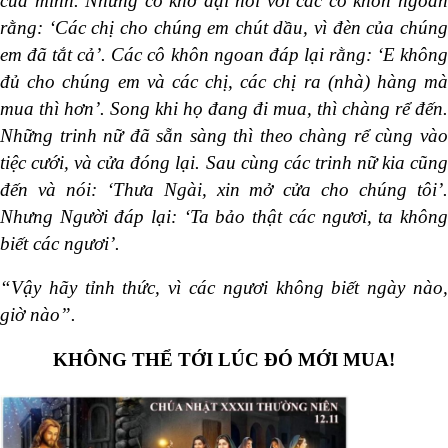
của mình. Những cô khờ dại nói với các cô khôn ngoan
rằng: ‘Các chị cho chúng em chút dầu, vì đèn của chúng
em đã tắt cả’. Các cô khôn ngoan đáp lại rằng: ‘E không
đủ cho chúng em và các chị, các chị ra (nhà) hàng mà
mua thì hơn’. Song khi họ đang đi mua, thì chàng rể đến.
Những trinh nữ đã sẵn sàng thì theo chàng rể cùng vào
tiệc cưới, và cửa đóng lại. Sau cùng các trinh nữ kia cũng
đến và nói: ‘Thưa Ngài, xin mở cửa cho chúng tôi’.
Nhưng Người đáp lại: ‘Ta bảo thật các ngươi, ta không
biết các ngươi’.
“Vậy hãy tỉnh thức, vì các ngươi không biết ngày nào,
giờ nào”.
KHÔNG THỂ TỚI LÚC ĐÓ MỚI MUA!