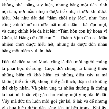
không phải bằng suy luận, nhưng bằng một tiến trình
nội tâm, nơi mầu nhiệm được tiếp nhận trước khi được
hiểu. Mẹ như đất đai “đâm chồi nảy lộc”, như “hoa
công chính” nở ra trước mặt muôn dân – bài đọc một;
và cũng chính Mẹ đã hát lên: “Tâm hồn con hỷ hoan vì
Chúa, là Đấng cứu độ con!” – Thánh Vịnh đáp ca. Mầu
nhiệm chưa được hiểu hết, nhưng đã được đón nhận
bằng một niềm vui tín thác.
Điều đã diễn ra nơi Maria cũng là điều mỗi người chúng
ta phải học để sống. Cuộc đời chúng ta không thiếu
những biến cố khó hiểu; có những điều xảy ra mà
không thể nối kết, không thể giải thích, thậm chí không
thể chấp nhận. Và phản ứng tự nhiên thường là chúng
ta loại bỏ, hoặc vội gán cho chúng một ý nghĩa dễ dãi.
Vậy mà đức tin luôn mời gọi giữ lại, ở lại; và để những
gì chưa hiểu được dần sáng lên từ bên trong. Khi ấy,