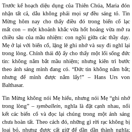
Trước kế hoạch diệu dụng của Thiên Chúa, Maria đón
nhận tất cả, dẫu không phải mọi sự đều sáng tỏ. Tin
Mừng hôm nay cho thấy điều đó trong biến cố lạc
mất con – một khoảnh khắc vừa hốt hoảng vừa mở ra
chiều sâu của mầu nhiệm: con ngồi giữa các thầy dạy.
Mẹ ở lại với biến cố, lặng lẽ ghi nhớ và suy đi nghĩ lại
trong lòng. Chính thái độ ấy cho thấy một lối sống đức
tin: không nắm bắt mầu nhiệm; nhưng kiên trì bước
theo ánh sáng mình đang có. “Đức tin không nắm bắt;
nhưng để mình được nắm lấy!” – Hans Urs von
Balthasar.
Tin Mừng không nói Mẹ hiểu, nhưng nói Mẹ “ghi nhớ
trong lòng” –
symballein
, nghĩa là đặt cạnh nhau, nối
kết các biến cố và đọc lại chúng trong một ánh sáng
chưa hoàn tất. Theo cách đó, những gì rời rạc không bị
loại bỏ, nhưng được cất giữ để dần dần thành nghĩa;