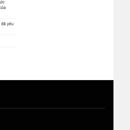
Đức
của
 đã yêu