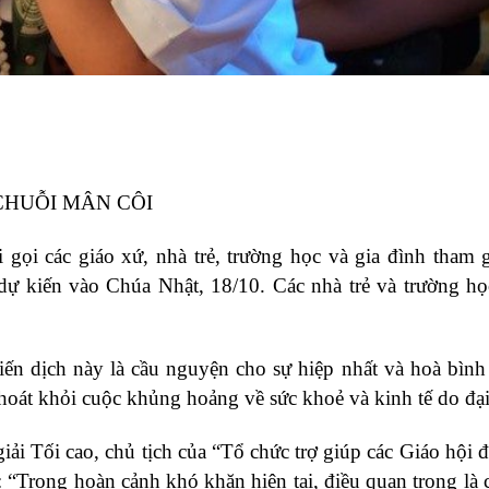
CHUỖI MÂN CÔI
 gọi các giáo xứ, nhà trẻ, trường học và gia đình tham 
dự kiến vào Chúa Nhật, 18/10. Các nhà trẻ và trường họ
ến dịch này là cầu nguyện cho sự hiệp nhất và hoà bình 
 thoát khỏi cuộc khủng hoảng về sức khoẻ và kinh tế do đại
i Tối cao, chủ tịch của “Tổ chức trợ giúp các Giáo hội 
g: “Trong hoàn cảnh khó khăn hiện tại, điều quan trọng là 