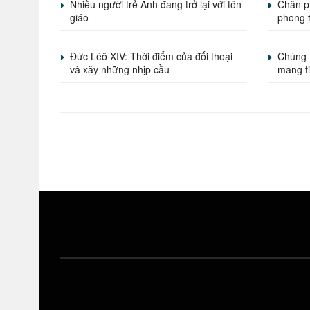
Nhiều người trẻ Anh đang trở lại với tôn
Chân p
giáo
phong 
Đức Lêô XIV: Thời điểm của đối thoại
Chúng 
và xây những nhịp cầu
mang t