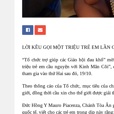
LỜI KÊU GỌI MỘT TRIỆU TRẺ EM LẦN 
“Tổ chức trợ giúp các Giáo hội đau khổ” mời
triệu trẻ em cầu nguyện với Kinh Mân Côi”, 
tham gia vào thứ Hai sau đó, 19/10.
Theo thông cáo của Tổ chức, mục tiêu của chi
giới, đồng thời cầu xin cho thế giới được giải
Đức Hồng Y Mauro Piacenza, Chánh Tòa Ân giả
quốc tế, viết cho các trẻ em trong dịp này rằn