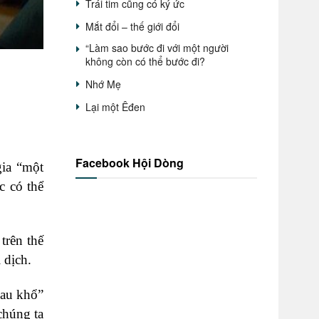
Trái tim cũng có ký ức
Mắt đổi – thế giới đổi
“Làm sao bước đi với một người
không còn có thể bước đi?
Nhớ Mẹ
Lại một Êđen
Facebook Hội Dòng
gia “một
c có thể
trên thế
 dịch.
đau khổ”
chúng ta