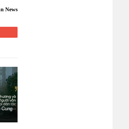
an News
g Cung