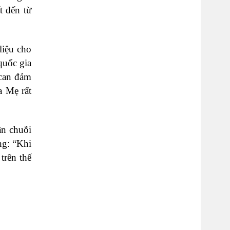
t đến từ
liệu cho
quốc gia
 can đảm
a Mẹ rất
ần chuỗi
ng: “Khi
trên thế