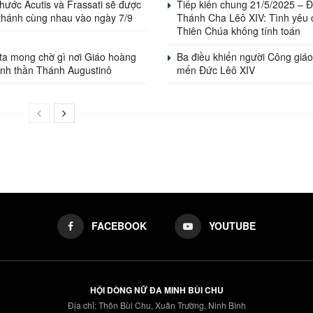
hước Acutis và Frassati sẽ được
Tiếp kiến chung 21/5/2025 – 
thánh cùng nhau vào ngày 7/9
Thánh Cha Lêô XIV: Tình yêu 
Thiên Chúa không tính toán
ta mong chờ gì nơi Giáo hoàng
Ba điều khiến người Công giáo
inh thần Thánh Augustinô
mến Đức Lêô XIV
FACEBOOK
YOUTUBE
HỘI DÒNG NỮ ĐA MINH BÙI CHU
Địa chỉ: Thôn Bùi Chu, Xuân Trường, Ninh Bình