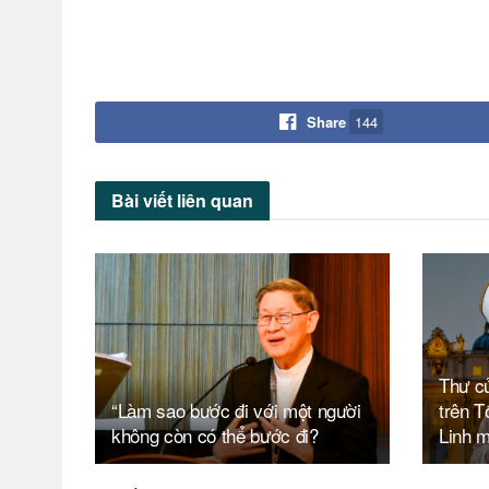
Share
144
Bài viết
liên quan
Thư c
“Làm sao bước đi với một người
trên 
không còn có thể bước đi?
Linh 