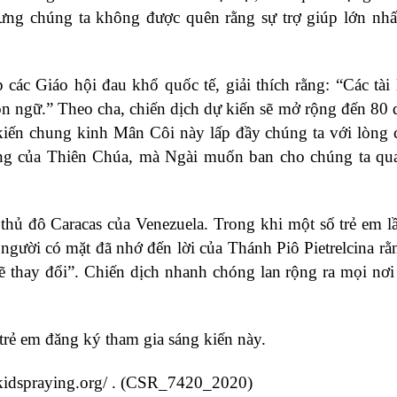
ưng chúng ta không được quên rằng sự trợ giúp lớn nhấ
các Giáo hội đau khổ quốc tế, giải thích rằng: “Các tài 
 ngữ.” Theo cha, chiến dịch dự kiến ​​sẽ mở rộng đến 80 
g kiến ​​chung kinh Mân Côi này lấp đầy chúng ta với lòng
ơng của Thiên Chúa, mà Ngài muốn ban cho chúng ta qu
thủ đô Caracas của Venezuela. Trong khi một số trẻ em l
người có mặt đã nhớ đến lời của Thánh Piô Pietrelcina rằ
sẽ thay đổi”. Chiến dịch nhanh chóng lan rộng ra mọi nơi 
 trẻ em đăng ký tham gia sáng kiến này.
nkidspraying.org/ . (CSR_7420_2020)