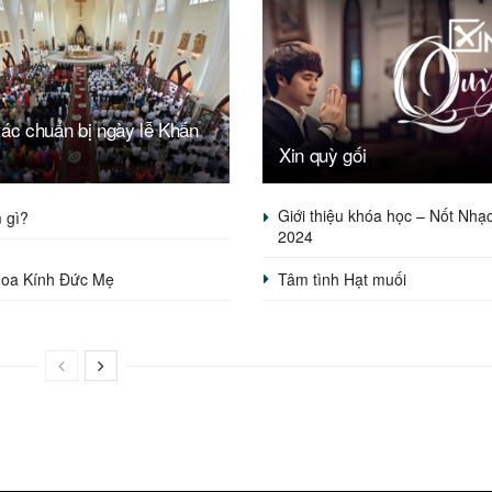
ác chuẩn bị ngày lễ Khấn
Xin quỳ gối
Giới thiệu khóa học – Nốt Nhạ
 gì?
2024
oa Kính Đức Mẹ
Tâm tình Hạt muối