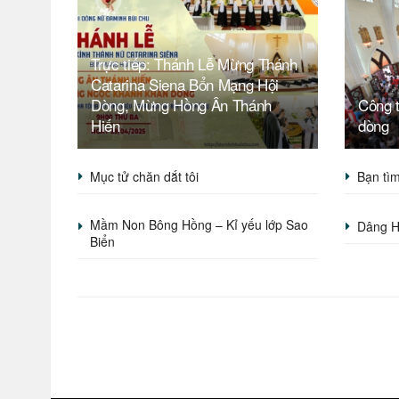
Trực tiếp: Thánh Lễ Mừng Thánh
Catarina Siena Bổn Mạng Hội
Dòng, Mừng Hồng Ân Thánh
Công t
Hiến
dòng
Mục tử chăn dắt tôi
Bạn tìm
Mầm Non Bông Hồng – Kỉ yếu lớp Sao
Dâng H
Biển