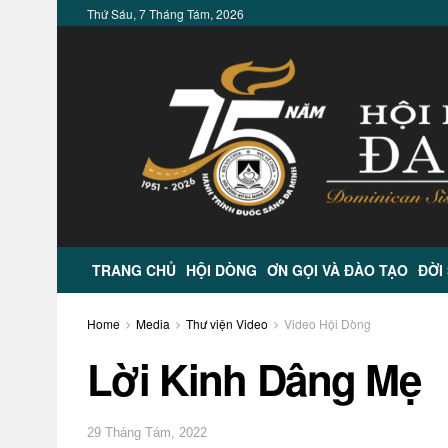
Thứ Sáu, 7 Tháng Tám, 2026
TRANG CHỦ
HỘI DÒNG
ƠN GỌI VÀ ĐÀO TẠO
ĐỜI
Home
Media
Thư viện Video
Video Hội Dòng
Lời Kinh Dâng Mẹ
29 Tháng Tám, 2022