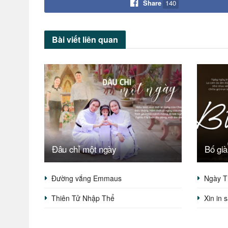
Share
140
Bài viết
liên quan
Đâu chỉ một ngày
Bố già
Đường vắng Emmaus
Ngày T
Thiên Tử Nhập Thể
Xin in 