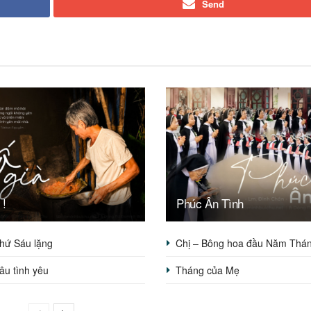
Send
 !
Phúc Ân Tình
hứ Sáu lặng
Chị – Bông hoa đầu Năm Thá
sâu tình yêu
Tháng của Mẹ