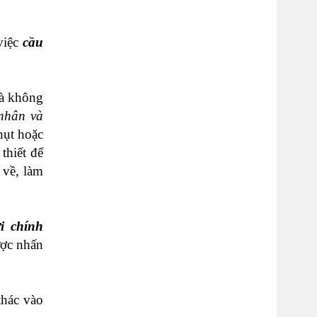
 việc
cầu
mà không
nhân và
hụt hoặc
thiết để
 về, làm
i chính
ược nhấn
thác vào