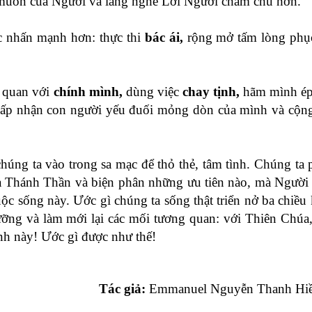
 muốn của Người và lắng nghe Lời Người chăm chú hơn.
 nhấn mạnh hơn: thực thi
bác ái,
rộng mở tấm lòng phục
g quan với
chính mình,
dùng việc
chay tịnh,
hãm mình ép
 chấp nhận con người yếu đuối mỏng dòn của mình và cộng
úng ta vào trong sa mạc để thỏ thẻ, tâm tình. Chúng ta 
a Thánh Thần và biện phân những ưu tiên nào, mà Người
uộc sống này. Ước gì chúng ta sống thật triển nở ba chiều
ỡng và làm mới lại các mối tương quan: với Thiên Chúa,
h này! Ước gì được như thế!
Tác giả:
Emmanuel Nguyễn Thanh Hi