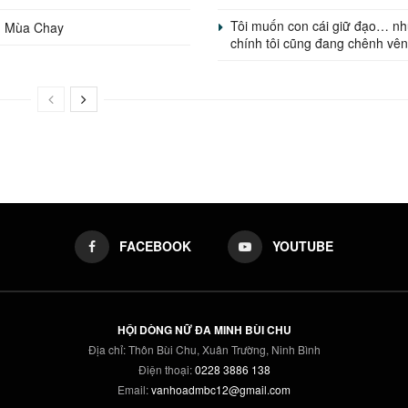
Tôi muốn con cái giữ đạo… n
m Mùa Chay
chính tôi cũng đang chênh vê
FACEBOOK
YOUTUBE
HỘI DÒNG NỮ ĐA MINH BÙI CHU
Địa chỉ: Thôn Bùi Chu, Xuân Trường, Ninh Bình
Điện thoại:
0228 3886 138
Email:
vanhoadmbc12@gmail.com