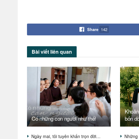
Share
142
Bài viết
liên quan
Khoản
Có những con người như thế!
bốn d
Ngày mai, tôi tuyên khấn trọn đời…
Những 