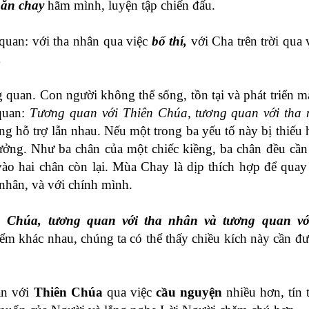
,
ăn chay
hãm mình, luyện tập chiến đấu.
quan: với tha nhân qua việc
bố thí,
với Cha trên trời qua
.
g quan. Con người không thể sống, tồn tại và phát triển 
quan:
Tương quan với Thiên Chúa, tương quan với tha 
ng hỗ trợ lẫn nhau. Nếu một trong ba yếu tố này bị thiếu 
 hưởng. Như ba chân của một chiếc kiềng, ba chân đều cần 
vào hai chân còn lại. Mùa Chay là dịp thích hợp để quay
 nhân, và với chính mình.
 Chúa, tương quan với tha nhân và tương quan vớ
iểm khác nhau, chúng ta có thể thấy chiều kích này cần đ
an với
Thiên Chúa
qua việc
cầu nguyện
nhiều hơn, tín 