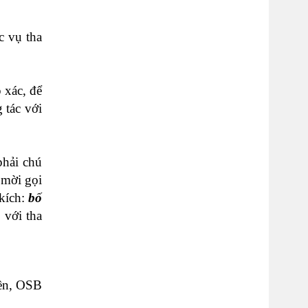
 vụ tha
 xác, để
 tác với
phải chú
 mời gọi
 kích:
bố
 với tha
ền, OSB