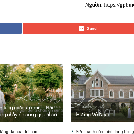
Nguồn: https://gpbui
Send
g lặng giữa sa mạc – Nơi
òng chảy ân sủng gặp nhau
Hướng Về Ngài
tảng đá của đời con
Sức mạnh của thinh lặng tron