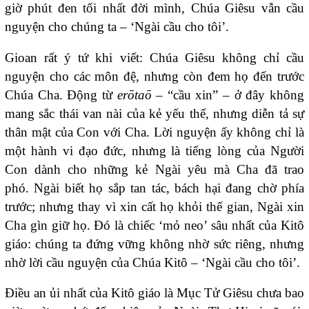
giờ phút đen tối nhất đời mình, Chúa Giêsu vẫn cầu
nguyện cho chúng ta – ‘Ngài cầu cho tôi’.
Gioan rất ý tứ khi viết: Chúa Giêsu không chỉ cầu
nguyện cho các môn đệ, nhưng còn đem họ đến trước
Chúa Cha. Động từ
erōtaō
– “cầu xin” – ở đây không
mang sắc thái van nài của kẻ yếu thế, nhưng diễn tả sự
thân mật của Con với Cha. Lời nguyện ấy không chỉ là
một hành vi đạo đức, nhưng là tiếng lòng của Người
Con dành cho những kẻ Ngài yêu mà Cha đã trao
phó. Ngài biết họ sắp tan tác, bách hại đang chờ phía
trước; nhưng thay vì xin cất họ khỏi thế gian, Ngài xin
Cha gìn giữ họ. Đó là chiếc ‘mỏ neo’ sâu nhất của Kitô
giáo: chúng ta đứng vững không nhờ sức riêng, nhưng
nhờ lời cầu nguyện của Chúa Kitô – ‘Ngài cầu cho tôi’.
Điều an ủi nhất của Kitô giáo là Mục Tử Giêsu chưa bao