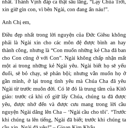
nhất. Thánh Vịnh đáp ca thật sâu lắng, “Lạy Chúa Trời,
xin giữ gìn con, vì bên Ngài, con đang ẩn náu!”.
Anh Chị em,
Điều đẹp nhất trong lời nguyện của Đức Giêsu không
phải là Ngài xin cho các môn đệ được bình an hay
thành công, nhưng là “Con muốn những kẻ Cha đã ban
cho Con cũng ở với Con”. Ngài không chấp nhận mất
một ai trong những kẻ Ngài yêu. Ngài biết họ sẽ yếu
đuối, sẽ bỏ chạy, sẽ phản bội; nhưng vẫn muốn họ ở
gần mình, ở lại trong tình yêu mà Chúa Cha đã yêu
Ngài từ trước muôn đời. Có lẽ đó là trung tâm của Kitô
giáo: trước cả khi cố giữ lấy Chúa, chúng ta đã được
yêu, được nhớ đến và được cưu mang trong lời cầu
nguyện Ngài dâng lên Cha – ‘Ngài cầu cho tôi’. “Trước
khi chúng ta lên tiếng, Ngài đã biết; trước khi chúng ta
cầu xin, Ngài đã yêu!” – Gioan Kim Khẩu.