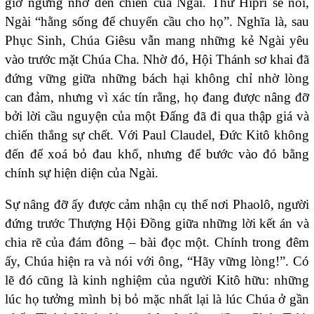
giờ ngừng nhớ đến chiên của Ngài. Thư Hipri sẽ nói,
Ngài “hằng sống để chuyển cầu cho họ”. Nghĩa là, sau
Phục Sinh, Chúa Giêsu vẫn mang những kẻ Ngài yêu
vào trước mặt Chúa Cha. Nhờ đó, Hội Thánh sơ khai đã
đứng vững giữa những bách hại không chỉ nhờ lòng
can đảm, nhưng vì xác tín rằng, họ đang được nâng đỡ
bởi lời cầu nguyện của một Đấng đã đi qua thập giá và
chiến thắng sự chết. Với Paul Claudel, Đức Kitô không
đến để xoá bỏ đau khổ, nhưng để bước vào đó bằng
chính sự hiện diện của Ngài.
Sự nâng đỡ ấy được cảm nhận cụ thể nơi Phaolô, người
đứng trước Thượng Hội Đồng giữa những lời kết án và
chia rẽ của đám đông – bài đọc một. Chính trong đêm
ấy, Chúa hiện ra và nói với ông, “Hãy vững lòng!”. Có
lẽ đó cũng là kinh nghiệm của người Kitô hữu: những
lúc họ tưởng mình bị bỏ mặc nhất lại là lúc Chúa ở gần