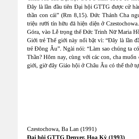
Đây là lần đầu tiên Đại hội GTTG được cử hà
thần con cái” (Rm 8,15). Đức Thánh Cha ngườ
triệu rưỡi tín hữu đã hiện diện ở Czestochow
Góra, vào Lễ trọng thể Đức Trinh Nữ Maria Hồ
Giới trẻ Thế giới này nổi bật vì: “Đây là lần
trẻ Đông Âu”. Ngài nói: “Làm sao chúng ta c
Thần? Hôm nay, cùng với các con, cha muốn c
giới, giờ đây Giáo hội ở Châu Âu có thể thở tự 
Czestochowa, Ba Lan (1991)
Đại hội GTTG Denver, Hoa Kỳ (1993)