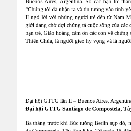
Buenos Aires, Argentina. Số các bạn trẻ t
“Chúng tôi đã nhận ra và tin tưởng vào tình 
II ngỏ lời với những người trẻ đến từ Nam Mỹ
giới đang chờ đợi chứng tá cuộc sống của các 
bạn trẻ, Giáo hoàng cám ơn các con về chứng t
Thiên Chúa, là người gieo hy vọng và là ngườ
Đại hội GTTG lần II – Buenos Aires, Argentin
Đại hội GTTG Santiago de Compostela, Tâ
Ba tháng trước khi Bức tường Berlin sụp đổ, 
de Compostela, Tây Ban Nha. Từ ngày 15 đến 