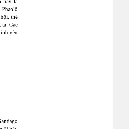
n này là
n Phaolô
hội, thế
 ta! Các
tình yêu
Santiago
à: “Thầy