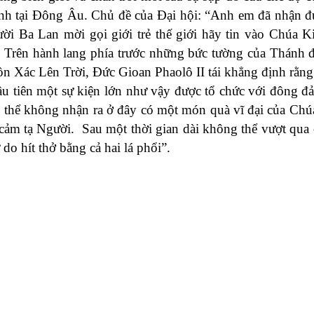
nh tại Đông Âu. Chủ đề của Đại hội: “Anh em đã nhận đ
i Ba Lan mời gọi giới trẻ thế giới hãy tin vào Chúa K
a. Trên hành lang phía trước những bức tường của Thánh đ
n Xác Lên Trời, Đức Gioan Phaolô II tái khẳng định rằng
 đầu tiên một sự kiện lớn như vậy được tổ chức với đông đ
ó thể không nhận ra ở đây có một món quà vĩ đại của Ch
ảm tạ Người. Sau một thời gian dài không thể vượt qua 
do hít thở bằng cả hai lá phổi”.