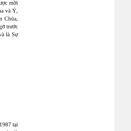
được mời
ma và Ý,
ên Chúa,
gỡ trước
và là Sự
1987 tại