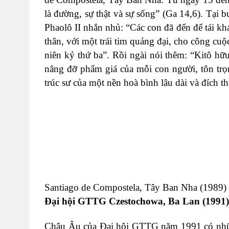
là đường, sự thật và sự sống” (Ga 14,6). Tại
Phaolô II nhắn nhủ: “Các con đã đến để tái kh
thân, với một trái tim quảng đại, cho công cu
niên kỷ thứ ba”. Rồi ngài nói thêm: “Kitô hữ
nâng đỡ phẩm giá của mỗi con người, tôn trọng
trúc sư của một nền hoà bình lâu dài và đích th
Santiago de Compostela, Tây Ban Nha (1989)
Đại hội GTTG Czestochowa, Ba Lan (1991)
Châu Âu của Đại hội GTTG năm 1991 có những 