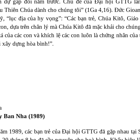
ham dự gấp đôi năm trước. Chủ đề của Đại hội GTTG lầ
yêu Thiên Chúa dành cho chúng tôi” (1Ga 4,16). Đức Gioa
, “lục địa của hy vọng”: “Các bạn trẻ, Chúa Kitô, Giáo 
con, dựa trên chân lý mà Chúa Kitô đã mặc khải cho chúng
á của các con và khích lệ các con luôn là chứng nhân của 
i xây dựng hòa bình!”.
a
y Ban Nha (1989)
năm 1989, các bạn trẻ của Đại hội GTTG đã gặp nhau tại 
20 tháng 8 họ đã cầu nguyện cho hoà bình. Khẩu hiệu l