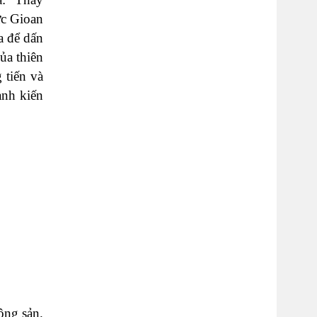
ức Gioan
a để dấn
ủa thiên
 tiến và
h kiến​​
ộng sản.