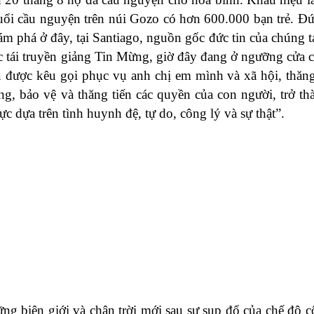
 buổi cầu nguyện trên núi Gozo có hơn 600.000 bạn trẻ. Đ
ám phá ở đây, tại Santiago, nguồn gốc đức tin của chúng t
ộc tái truyền giảng Tin Mừng, giờ đây đang ở ngưỡng cửa c
u được kêu gọi phục vụ anh chị em mình và xã hội, thăng
, bảo vệ và thăng tiến các quyền của con người, trở thàn
ực dựa trên tình huynh đệ, tự do, công lý và sự thật”.
biên giới và chân trời mới sau sự sụp đổ của chế độ c