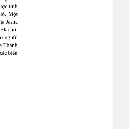
ược tinh
itô. Một
ịa Jasna
 Đại hội
ảo người
úa Thánh
các biên