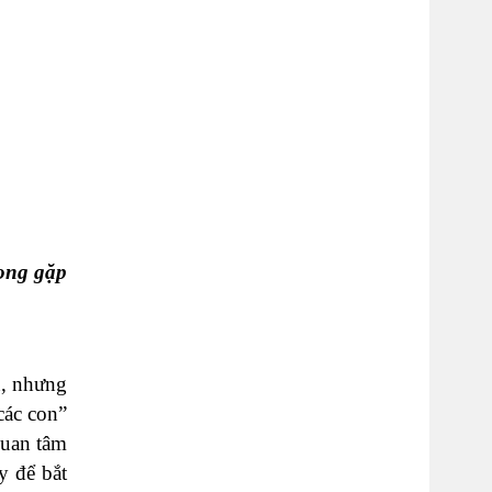
vọng gặp
n, nhưng
các con”
quan tâm
y để bắt