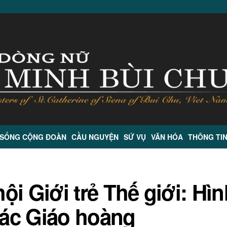
 SỐNG CỘNG ĐOÀN
CẦU NGUYỆN
SỨ VỤ
VĂN HÓA
THÔNG TI
hội Giới trẻ Thế giới: Hì
 các Giáo hoàng