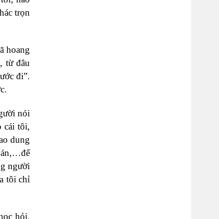
hác trọn
đã hoang
, từ đâu
ước đi”.
c.
gười nói
 cái tôi,
bao dung
toán,…để
ng người
 tôi chỉ
học hỏi.