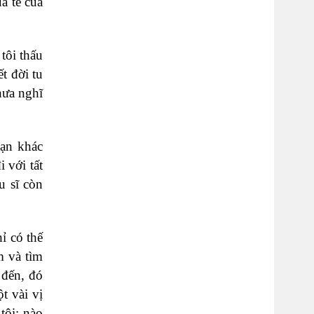
a tể của
tôi thấu
t đời tu
hưa nghĩ
oạn khác
 với tất
u sĩ còn
ỉ có thế
m và tìm
 đến, đó
t vài vị
tôi; nào