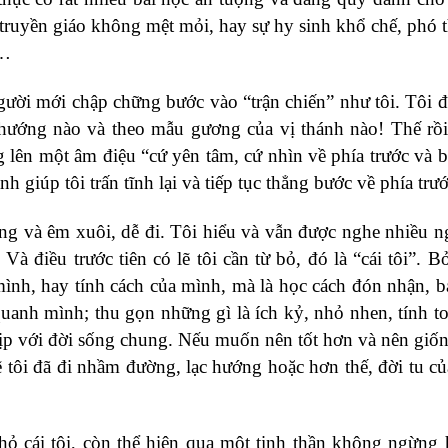
 truyền giáo không mệt mỏi, hay sự hy sinh khổ chế, phó t
,…
gười mới chập chững bước vào “trận chiến” như tôi. Tôi 
hướng nào và theo mẫu gương của vị thánh nào! Thế rồi
 lên một âm điệu “cứ yên tâm, cứ nhìn về phía trước và b
 giúp tôi trấn tĩnh lại và tiếp tục thẳng bước về phía trướ
 và êm xuôi, dễ đi. Tôi hiểu và vẫn được nghe nhiều n
 Và điều trước tiên có lẽ tôi cần từ bỏ, đó là “cái tôi”. Bỏ
 mình, hay tính cách của mình, mà là học cách đón nhận, 
uanh mình; thu gọn những gì là ích kỷ, nhỏ nhen, tính 
ịp với đời sống chung. Nếu muốn nên tốt hơn và nên giố
lẽ tôi đã đi nhầm đường, lạc hướng hoặc hơn thế, đời tu của
nhỏ cái tôi, còn thể hiện qua một tinh thần không ngừng 