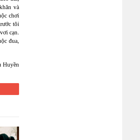
 khăn và
uộc chơi
trước tôi
vơi cạn.
uộc đua,
u Huyền