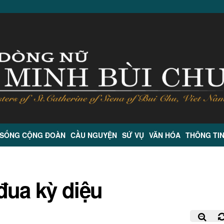
 SỐNG CỘNG ĐOÀN
CẦU NGUYỆN
SỨ VỤ
VĂN HÓA
THÔNG TI
đua kỳ diệu