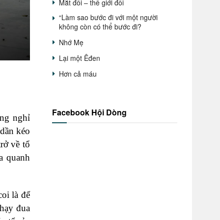
Mắt đổi – thế giới đổi
“Làm sao bước đi với một người
không còn có thể bước đi?
Nhớ Mẹ
Lại một Êđen
Hơn cả máu
Facebook Hội Dòng
ắng nghỉ
 dần kéo
rở về tổ
ra quanh
oi là để
chạy đua