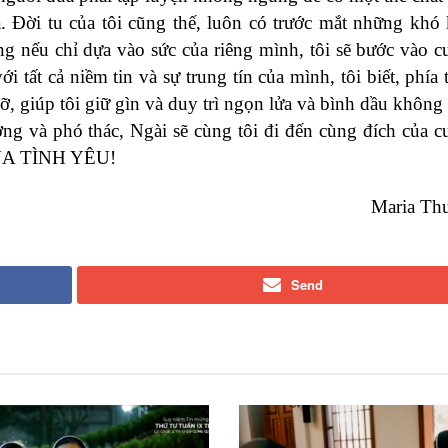
a. Đời tu của tôi cũng thế, luôn có trước mắt những khó
g nếu chỉ dựa vào sức của riêng mình, tôi sẽ bước vào c
ới tất cả niềm tin và sự trung tín của mình, tôi biết, phía 
, giúp tôi giữ gìn và duy trì ngọn lửa và bình dầu không 
ởng và phó thác, Ngài sẽ cùng tôi đi đến cùng đích của c
 VUA TÌNH YÊU!
Maria Th
Send