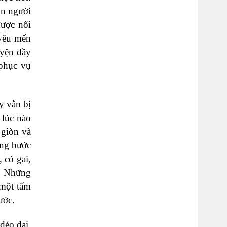
on người
được nổi
 yêu mến
uyện đầy
 phục vụ
y vẫn bị
 lúc nào
 giòn và
ừng bước
 có gai,
a. Những
 một tấm
ước.
dẻo dai,