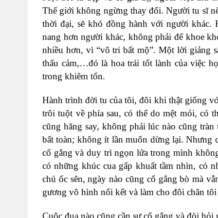
Thế giới không ngừng thay đổi. Người tu sĩ n
thời đại, sẽ khó đồng hành với người khác.
nang hơn người khác, không phải để khoe kho
nhiều hơn, vì “vô tri bất mộ”. Một lời giảng 
thấu cảm,…đó là hoa trái tốt lành của việc 
trong khiêm tốn.
Hành trình đời tu của tôi, đôi khi thật giống 
trôi tuột về phía sau, có thể do mệt mỏi, có
cũng hăng say, không phải lúc nào cũng tràn t
bất toàn; không ít lần muốn dừng lại. Nhưng 
cố gắng và duy trì ngọn lửa trong mình không đ
có những khúc cua gấp khuất tầm nhìn, có n
chú ốc sên, ngày nào cũng cố gắng bò mà vẫn
gương vô hình nối kết và làm cho đôi chân tô
Cuộc đua nào cũng cần sự cố gắng và đòi hỏi 