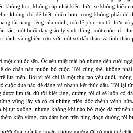
ếu không học, không cập nhật kiến thức, sẽ không hiểu c
 Học không chỉ để biết nhiều hơn, cũng không phải để 
ang tài năng riêng của mình, mà để phục vụ tốt hơn và
sâu sắc, một buổi dạy giáo lý sinh động, một cuộc trò ch
học hành và nghiên cứu với một sự dấn thân và tinh thần
với một chú ốc sên. Ốc sên miệt mài bò nhưng đến cuối ngà
 thể do chán nản muốn bỏ cuộc. Tôi cũng thế, không phải
rề lửa mến. Bởi vì tôi chỉ là một thụ tạo yếu đuối, mỏng
có cuộc đua nào dễ dàng và nhanh kết thúc đâu. Tôi lại t
ược lịm tắt, dù tôi biết rằng, đường tôi đi sẽ luôn có đá,
hững vũng lầy và có cả những triền dốc chênh vênh nữ
 bị tụt xuống, nhưng không khi nào bỏ cuộc đã trở nên
i thêm kiên vững, can đảm hơn trên từng đoạn đường tôi b
người đua phải tập luyện không ngừng để có một thể chất 