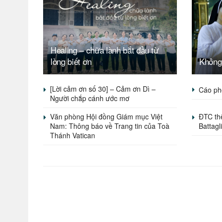
Healing – chữa lành bắt đầu từ
lòng biết ơn
Không 
[Lời cảm ơn số 30] – Cảm ơn Dì –
Cáo ph
Người chắp cánh ước mơ
Văn phòng Hội đồng Giám mục Việt
ĐTC t
Nam: Thông báo về Trang tin của Toà
Battagl
Thánh Vatican