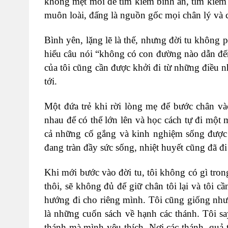
không mệt mỏi để tìm kiếm bình an, tìm kiếm 
muôn loài, đấng là nguồn gốc mọi chân lý và c
Bình yên, lặng lẽ là thế, nhưng đời tu không p
hiểu câu nói “không có con đường nào dẫn đến
của tôi cũng cần được khởi đi từ những điều n
tới.
Một đứa trẻ khi rời lòng mẹ để bước chân vào
nhau để có thể lớn lên và học cách tự đi một m
cả những cố gắng và kinh nghiệm sống được t
đang tràn đầy sức sống, nhiệt huyết cũng đã đ
Khi mới bước vào đời tu, tôi không có gì tron
thôi, sẽ không đủ để giữ chân tôi lại và tôi c
hướng đi cho riêng mình. Tôi cũng giống như 
là những cuốn sách về hạnh các thánh. Tôi sa
thánh mà mình yêu thích. Nơi các thánh, quả 