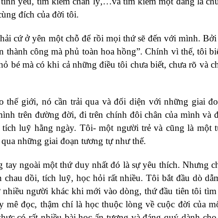
tình yêu, tìm kiếm chân lý,…và tìm kiếm một đấng là chú
ùng đích của đời tôi.
hải cứ ở yên một chỗ để rồi mọi thứ sẽ đến với mình. Bởi 
 thành công mà phủ toàn hoa hồng”. Chính vì thế, tôi biế
hỏ bé mà có khi cả những điều tôi chưa biết, chưa rõ và c
 thế giới, nó cần trải qua và đối diện với những giai đ
ình trên đường đời, đi trên chính đôi chân của mình và đi
ích luỹ hằng ngày. Tôi- một người trẻ và cũng là một t
i qua những giai đoạn tương tự như thế.
g tay ngoài một thứ duy nhất đó là sự yêu thích. Nhưng ch
ần chau dồi, tích luỹ, học hỏi rất nhiều. Tôi bắt đầu dò dẫ
nhiều người khác khi mới vào dòng, thứ đầu tiên tôi tìm
y mê đọc, thậm chí là học thuộc lòng về cuộc đời của mộ
thực có rất nhiều bài học ấn tượng và đáng quý dành cho 