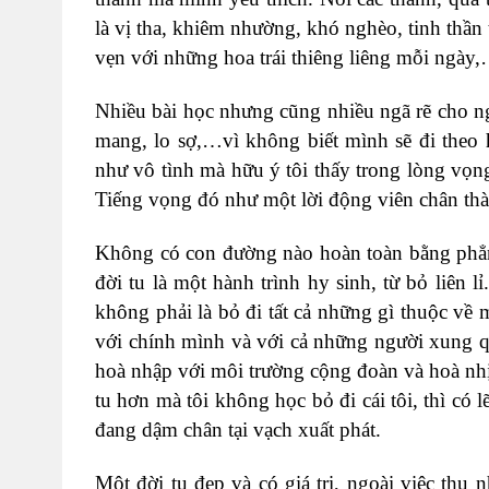
là vị tha, khiêm nhường, khó nghèo, tinh thần
vẹn với những hoa trái thiêng liêng mỗi ngày
Nhiều bài học nhưng cũng nhiều ngã rẽ cho n
mang, lo sợ,…vì không biết mình sẽ đi theo 
như vô tình mà hữu ý tôi thấy trong lòng vọng
Tiếng vọng đó như một lời động viên chân thành
Không có con đường nào hoàn toàn bằng phẳng
đời tu là một hành trình hy sinh, từ bỏ liên lỉ.
không phải là bỏ đi tất cả những gì thuộc về
với chính mình và với cả những người xung q
hoà nhập với môi trường cộng đoàn và hoà nh
tu hơn mà tôi không học bỏ đi cái tôi, thì có 
đang dậm chân tại vạch xuất phát.
Một đời tu đẹp và có giá trị, ngoài việc thu 