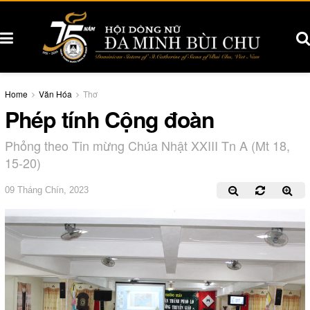
Home
Văn Hóa
Thơ
Phép tính Cộng đoàn
Phỏng theo Tin mừng Chúa Nhật XXIII Tn A (Mt 18,
15-20)
09 Tháng Chín, 2023