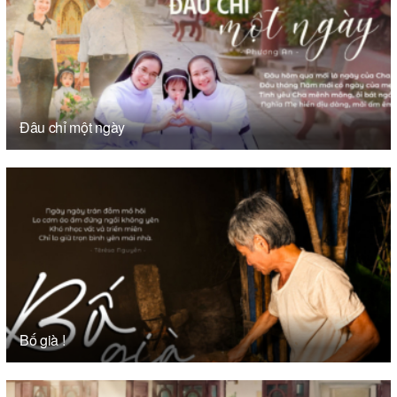
Đâu chỉ một ngày
Bố già !