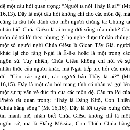
đệ một câu hỏi quan trọng: “Người ta nói Thầy là ai?” (Mt
16,13). Đây là một câu hỏi không chỉ cho các môn đệ, mà
cũng là câu hỏi dành cho mỗi người chúng ta: Chúng ta
nhận biết Chúa Giêsu là ai trong đời sống của mình? Các
môn đệ trả lời theo những gì họ nghe được từ dân chúng:
một số người nghĩ Chúa Giêsu là Gioan Tẩy Giả, người
khác lại cho rằng Ngài là Ê-li-a hoặc là một trong các
ngôn sứ. Tuy nhiên, Chúa Giêsu không chỉ hỏi về sự
nhận thức của người khác, mà Ngài tiếp tục hỏi các môn
đệ: “Còn các ngươi, các ngươi bảo Thầy là ai?” (Mt
16,15). Đây là một câu hỏi mang tính cá nhân và gợi lên
một sự tự vấn về đức tin của các môn đệ. Câu trả lời của
Phêrô rất quan trọng: “Thầy là Đấng Kitô, Con Thiên
Chúa hằng sống” (Mt 16,16). Đây là lời tuyên xưng đức
tin mạnh mẽ, nhận biết Chúa Giêsu không chỉ là một
ngôn sứ, mà là Đấng Mê-si-a, Con Thiên Chúa hằng