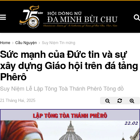
Home
Cầu Nguyện
Suy Niệm Tin mừng
Sức mạnh của Đức tin và sự
xây dựng Giáo hội trên đá tảng
Phêrô
Suy Niệm Lễ Lập Tông Toà Thánh Phêrô Tông đồ
21 Tháng Hai, 2025