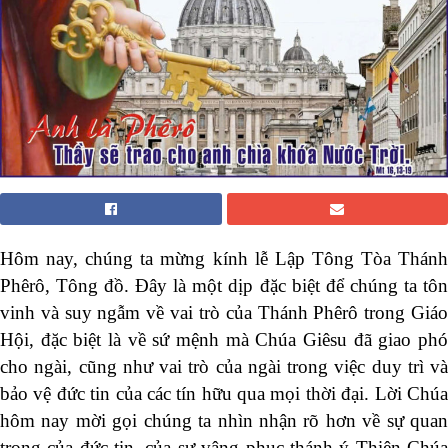
Hôm nay, chúng ta mừng kính lễ Lập Tông Tòa Thánh
Phêrô, Tông đồ. Đây là một dịp đặc biệt để chúng ta tôn
vinh và suy ngẫm về vai trò của Thánh Phêrô trong Giáo
Hội, đặc biệt là về sứ mệnh mà Chúa Giêsu đã giao phó
cho ngài, cũng như vai trò của ngài trong việc duy trì và
bảo vệ đức tin của các tín hữu qua mọi thời đại. Lời Chúa
hôm nay mời gọi chúng ta nhìn nhận rõ hơn về sự quan
trọng của đức tin, của sự vâng phục thánh ý Thiên Chúa