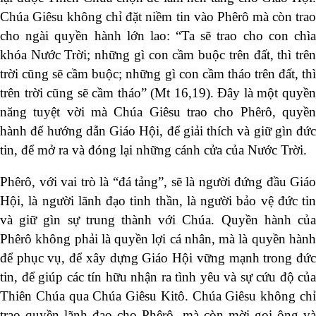
Chúa Giêsu không chỉ đặt niềm tin vào Phêrô mà còn trao
cho ngài quyền hành lớn lao: “Ta sẽ trao cho con chìa
khóa Nước Trời; những gì con cầm buộc trên đất, thì trên
trời cũng sẽ cầm buộc; những gì con cầm tháo trên đất, thì
trên trời cũng sẽ cầm tháo” (Mt 16,19). Đây là một quyền
năng tuyệt vời mà Chúa Giêsu trao cho Phêrô, quyền
hành để hướng dẫn Giáo Hội, để giải thích và giữ gìn đức
tin, để mở ra và đóng lại những cánh cửa của Nước Trời.
Phêrô, với vai trò là “đá tảng”, sẽ là người đứng đầu Giáo
Hội, là người lãnh đạo tinh thần, là người bảo vệ đức tin
và giữ gìn sự trung thành với Chúa. Quyền hành của
Phêrô không phải là quyền lợi cá nhân, mà là quyền hành
để phục vụ, để xây dựng Giáo Hội vững mạnh trong đức
tin, để giúp các tín hữu nhận ra tình yêu và sự cứu độ của
Thiên Chúa qua Chúa Giêsu Kitô. Chúa Giêsu không chỉ
trao quyền lãnh đạo cho Phêrô, mà còn mời gọi ông và