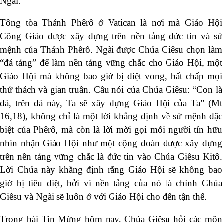
Ngài.
Tông tòa Thánh Phêrô ở Vatican là nơi mà Giáo Hội
Công Giáo được xây dựng trên nền tảng đức tin và sứ
mệnh của Thánh Phêrô. Ngài được Chúa Giêsu chọn làm
“đá tảng” để làm nền tảng vững chắc cho Giáo Hội, một
Giáo Hội mà không bao giờ bị diệt vong, bất chấp mọi
thử thách và gian truân. Câu nói của Chúa Giêsu: “Con là
đá, trên đá này, Ta sẽ xây dựng Giáo Hội của Ta” (Mt
16,18), không chỉ là một lời khẳng định về sứ mệnh đặc
biệt của Phêrô, mà còn là lời mời gọi mỗi người tín hữu
nhìn nhận Giáo Hội như một cộng đoàn được xây dựng
trên nền tảng vững chắc là đức tin vào Chúa Giêsu Kitô.
Lời Chúa này khẳng định rằng Giáo Hội sẽ không bao
giờ bị tiêu diệt, bởi vì nền tảng của nó là chính Chúa
Giêsu và Ngài sẽ luôn ở với Giáo Hội cho đến tận thế.
Trong bài Tin Mừng hôm nay, Chúa Giêsu hỏi các môn