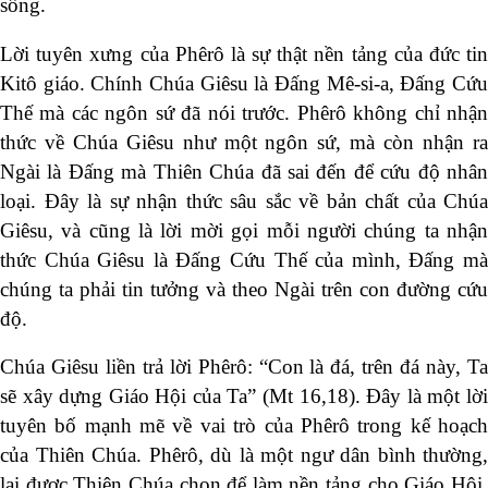
sống.
Lời tuyên xưng của Phêrô là sự thật nền tảng của đức tin
Kitô giáo. Chính Chúa Giêsu là Đấng Mê-si-a, Đấng Cứu
Thế mà các ngôn sứ đã nói trước. Phêrô không chỉ nhận
thức về Chúa Giêsu như một ngôn sứ, mà còn nhận ra
Ngài là Đấng mà Thiên Chúa đã sai đến để cứu độ nhân
loại. Đây là sự nhận thức sâu sắc về bản chất của Chúa
Giêsu, và cũng là lời mời gọi mỗi người chúng ta nhận
thức Chúa Giêsu là Đấng Cứu Thế của mình, Đấng mà
chúng ta phải tin tưởng và theo Ngài trên con đường cứu
độ.
Chúa Giêsu liền trả lời Phêrô: “Con là đá, trên đá này, Ta
sẽ xây dựng Giáo Hội của Ta” (Mt 16,18). Đây là một lời
tuyên bố mạnh mẽ về vai trò của Phêrô trong kế hoạch
của Thiên Chúa. Phêrô, dù là một ngư dân bình thường,
lại được Thiên Chúa chọn để làm nền tảng cho Giáo Hội.