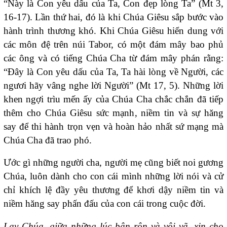
“Này là Con yêu dấu của Ta, Con đẹp lòng Ta” (Mt 3,
16-17). Lần thứ hai, đó là khi Chúa Giêsu sắp bước vào
hành trình thương khó. Khi Chúa Giêsu hiển dung với
các môn đệ trên núi Tabor, có một đám mây bao phủ
các ông và có tiếng Chúa Cha từ đám mây phán rằng:
“Ðây là Con yêu dấu của Ta, Ta hài lòng về Người, các
ngươi hãy vâng nghe lời Người” (Mt 17, 5). Những lời
khen ngợi trìu mến ấy của Chúa Cha chắc chắn đã tiếp
thêm cho Chúa Giêsu sức mạnh, niềm tin và sự hăng
say để thi hành trọn vẹn và hoàn hảo nhất sứ mạng mà
Chúa Cha đã trao phó.
Ước gì những người cha, người mẹ cũng biết noi gương
Chúa, luôn dành cho con cái mình những lời nói và cử
chỉ khích lệ đầy yêu thương để khơi dậy niềm tin và
niềm hăng say phấn đấu của con cái trong cuộc đời.
Lạy Chúa, giữa những lúc bận rộn và vội vã, xin cho