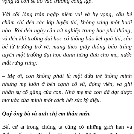
vọng là con sẽ đỗ vào trường công lập.
Với cõi lòng tràn ngập niềm vui và hy vọng, cậu bé
chăm chỉ đến các lớp luyện thi, không vắng một buổi
nào. Rồi đến ngày cậu tốt nghiệp trung học phổ thông,
và đến khi trường đại học có thông báo kết quả thi, cậu
bé từ trường trở về, mang theo giấy thông báo trúng
tuyển một trường đại học danh tiếng đưa cho mẹ, nước
mắt rưng rưng:
– Mẹ ơi, con không phải là một đứa trẻ thông minh
nhưng mẹ luôn ở bên cạnh cổ vũ, động viên, và ghi
nhận sự cố gắng của con. Nhờ mẹ mà con đã đạt được
mơ ước của mình một cách hết sức kỳ diệu.
Quý ông bà và anh chị em thân mến,
Bất cứ ai trong chúng ta cũng có những giới hạn và