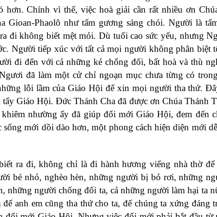
khó hơn. Chính vì thế, việc hoà giải cần rất nhiều ơn Ch
ha Gioan-Phaolô như tấm gương sáng chói. Người là t
 ra đi không biết mệt mỏi. Dù tuổi cao sức yếu, nhưng N
c. Người tiếp xúc với tất cả mọi người không phân biệt t
ười đi đến với cả những kẻ chống đối, bất hoà và thù ng
ươi đã làm một cử chỉ ngoạn mục chưa từng có trong 
hững lỗi lầm của Giáo Hội để xin mọi người tha thứ. Đâ
h tẩy Giáo Hội. Đức Thánh Cha đã được ơn Chúa Thánh 
hỉ khiêm nhường ấy đã giúp đổi mới Giáo Hội, đem đến 
c sống mới dồi dào hơn, một phong cách hiện diện mới d
ết ra đi, không chỉ là đi hành hương viếng nhà thờ để
gười bé nhỏ, nghèo hèn, những người bị bỏ rơi, những n
, những người chống đối ta, cả những người làm hại ta n
m để anh em cũng tha thứ cho ta, để chúng ta xứng đáng t
đổi mới Giáo Hội. Nhưng việc đổi mới phải bắt đầu từ