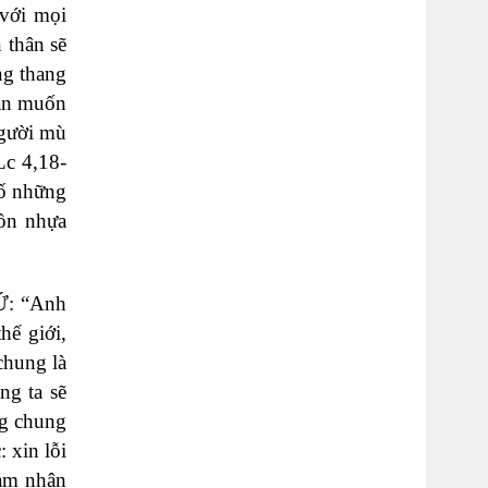
 với mọi
 thân sẽ
ng thang
hần muốn
người mù
Lc 4,18-
cố những
uồn nhựa
HỨ: “Anh
hế giới,
chung là
ng ta sẽ
ng chung
: xin lỗi
đảm nhận