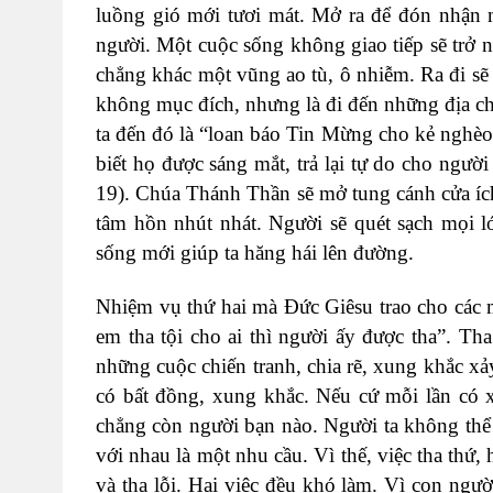
luồng gió mới tươi mát. Mở ra để đón nhận 
người. Một cuộc sống không giao tiếp sẽ trở 
chẳng khác một vũng ao tù, ô nhiễm. Ra đi sẽ
không mục đích, nhưng là đi đến những địa 
ta đến đó là “loan báo Tin Mừng cho kẻ nghèo
biết họ được sáng mắt, trả lại tự do cho ngư
19). Chúa Thánh Thần sẽ mở tung cánh cửa íc
tâm hồn nhút nhát. Người sẽ quét sạch mọi 
sống mới giúp ta hăng hái lên đường.
Nhiệm vụ thứ hai mà Đức Giêsu trao cho cá
em tha tội cho ai thì người ấy được tha”. Tha 
những cuộc chiến tranh, chia rẽ, xung khắc xả
có bất đồng, xung khắc. Nếu cứ mỗi lần có xu
chẳng còn người bạn nào. Người ta không th
với nhau là một nhu cầu. Vì thế, việc tha thứ, h
và tha lỗi. Hai việc đều khó làm. Vì con ngườ