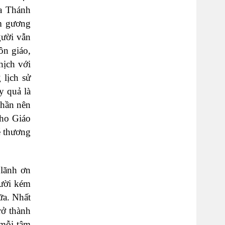
úa Thánh
ấm gương
gười vẫn
ôn giáo,
hịch với
lịch sử
y quả là
Thần nên
cho Giáo
ễ thương
 lãnh ơn
gười kém
ữa. Nhất
rở thành
 mỗi tâm