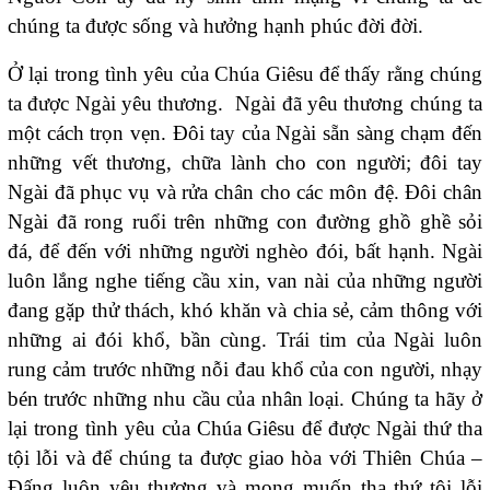
chúng ta được sống và hưởng hạnh phúc đời đời.
Ở lại trong tình yêu của Chúa Giêsu để thấy rằng chúng
ta được Ngài yêu thương. Ngài đã yêu thương chúng ta
một cách trọn vẹn. Đôi tay của Ngài sẵn sàng chạm đến
những vết thương, chữa lành cho con người; đôi tay
Ngài đã phục vụ và rửa chân cho các môn đệ. Đôi chân
Ngài đã rong ruổi trên những con đường ghồ ghề sỏi
đá, để đến với những người nghèo đói, bất hạnh. Ngài
luôn lắng nghe tiếng cầu xin, van nài của những người
đang gặp thử thách, khó khăn và chia sẻ, cảm thông với
những ai đói khổ, bần cùng. Trái tim của Ngài luôn
rung cảm trước những nỗi đau khổ của con người, nhạy
bén trước những nhu cầu của nhân loại. Chúng ta hãy ở
lại trong tình yêu của Chúa Giêsu để được Ngài thứ tha
tội lỗi và để chúng ta được giao hòa với Thiên Chúa –
Đấng luôn yêu thương và mong muốn tha thứ tội lỗi