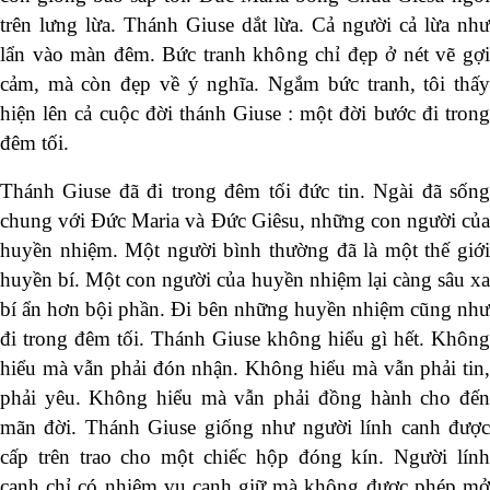
trên lưng lừa. Thánh Giuse dắt lừa. Cả người cả lừa như
lẩn vào màn đêm. Bức tranh không chỉ đẹp ở nét vẽ gợi
cảm, mà còn đẹp về ý nghĩa. Ngắm bức tranh, tôi thấy
hiện lên cả cuộc đời thánh Giuse : một đời bước đi trong
đêm tối.
Thánh Giuse đã đi trong đêm tối đức tin. Ngài đã sống
chung với Đức Maria và Đức Giêsu, những con người của
huyền nhiệm. Một người bình thường đã là một thế giới
huyền bí. Một con người của huyền nhiệm lại càng sâu xa
bí ẩn hơn bội phần. Đi bên những huyền nhiệm cũng như
đi trong đêm tối. Thánh Giuse không hiểu gì hết. Không
hiểu mà vẫn phải đón nhận. Không hiểu mà vẫn phải tin,
phải yêu. Không hiểu mà vẫn phải đồng hành cho đến
mãn đời. Thánh Giuse giống như người lính canh được
cấp trên trao cho một chiếc hộp đóng kín. Người lính
canh chỉ có nhiệm vụ canh giữ mà không được phép mở