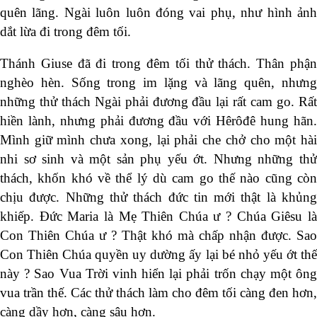
quên lãng. Ngài luôn luôn đóng vai phụ, như hình ảnh
dắt lừa đi trong đêm tối.
Thánh Giuse đã đi trong đêm tối thử thách. Thân phận
nghèo hèn. Sống trong im lặng và lãng quên, nhưng
những thử thách Ngài phải đương đầu lại rất cam go. Rất
hiền lành, nhưng phải đương đầu với Hêrôđê hung hãn.
Mình giữ mình chưa xong, lại phải che chở cho một hài
nhi sơ sinh và một sản phụ yếu ớt. Nhưng những thử
thách, khốn khó về thể lý dù cam go thế nào cũng còn
chịu được. Những thử thách đức tin mới thật là khủng
khiếp. Đức Maria là Mẹ Thiên Chúa ư ? Chúa Giêsu là
Con Thiên Chúa ư ? Thật khó mà chấp nhận được. Sao
Con Thiên Chúa quyền uy dường ấy lại bé nhỏ yếu ớt thế
này ? Sao Vua Trời vinh hiển lại phải trốn chạy một ông
vua trần thế. Các thử thách làm cho đêm tối càng đen hơn,
càng dầy hơn, càng sâu hơn.