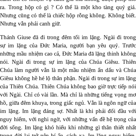
ra. Trong hộp có gì ? Có thể là một kho tàng quý giá.
Nhưng cũng có thể là chiếc hộp rỗng không. Không biết.
Nhưng vẫn phải canh giữ.
Thánh Giuse đã đi trong đêm tối im lặng. Ngài đi trong
sự im lặng của Đức Maria, người bạn yêu quý. Trước
những mầu nhiệm cao cả, Đức Maria đã lặng thinh không
nói. Ngài đi trong sự im lặng của Chúa Giêsu. Thiên
Chúa làm người vẫn là một mầu nhiệm ẩn dấu và Chúa
Giêsu không hề hé lộ thân phận. Ngài đi trong sự im lặng
của Thiên Chúa. Thiên Chúa không bao giờ trực tiếp nói
với Ngài. Chỉ có vài lần. Mà chỉ là những tiếng vọng mơ
hồ, giữa đêm khuya, trong giấc ngủ. Vẫn là ngôn ngữ của
im lặng. Im lặng đáng sợ. Nhất là khi phải đối đầu với
nguy hiểm, với nghi ngờ, với những vấn đề hệ trọng của
đời sống. Im lặng khó hiểu khi những gì thân thiết nhất
trong đời lại trở nên bí ẩn, cách xa. Im lặng nguy hiểm.