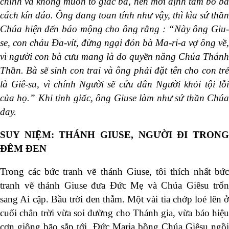
chính và không muốn tố giác bà, nên mới định tâm bỏ bà
cách kín đáo. Ông đang toan tính như vậy, thì kìa sứ thần
Chúa hiện đến báo mộng cho ông rằng : “Này ông Giu-
se, con cháu Đa-vít, đừng ngại đón bà Ma-ri-a vợ ông về,
vì người con bà cưu mang là do quyền năng Chúa Thánh
Thần. Bà sẽ sinh con trai và ông phải đặt tên cho con trẻ
là Giê-su, vì chính Người sẽ cứu dân Người khỏi tội lỗi
của họ.” Khi tỉnh giấc, ông Giuse làm như sứ thần Chúa
day.
SUY NIỆM:
THÁNH GIUSE, NGƯỜI ĐI TRON
ĐÊM ĐEN
Trong các bức tranh vẽ thánh Giuse, tôi thích nhất bức
tranh vẽ thánh Giuse đưa Đức Mẹ và Chúa Giêsu trốn
sang Ai cập. Bầu trời đen thẫm. Một vài tia chớp loé lên ở
cuối chân trời vừa soi đường cho Thánh gia, vừa báo hiệu
cơn giông bão sắp tới. Đức Maria bồng Chúa Giêsu ngồi