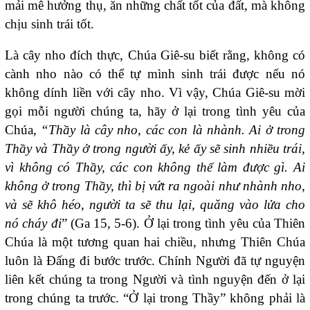
mải mê hưởng thụ, ăn những chất tốt của đất, mà không
chịu sinh trái tốt.
Là cây nho đích thực, Chúa Giê-su biết rằng, không có
cành nho nào có thể tự mình sinh trái được nếu nó
không dính liền với cây nho. Vì vậy, Chúa Giê-su mời
gọi mỗi người chúng ta, hãy ở lại trong tình yêu của
Chúa
, “Thầy là cây nho, các con là nhành. Ai ở trong
Thầy và Thầy ở trong người ấy, kẻ ấy sẽ sinh nhiều trái,
vì không có Thầy, các con không thể làm được gì. Ai
không ở trong Thầy, thì bị vứt ra ngoài như nhành nho,
và sẽ khô héo, người ta sẽ thu lại, quăng vào lửa cho
nó cháy đi
” (Ga 15, 5-6). Ở lại trong tình yêu của Thiên
Chúa là một tương quan hai chiều, nhưng Thiên Chúa
luôn là Đấng đi bước trước. Chính Người đã tự nguyện
liên kết chúng ta trong Người và tình nguyện đến ở lại
trong chúng ta trước. “Ở lại trong Thầy” không phải là