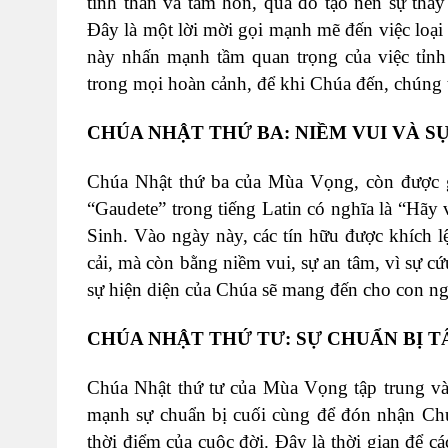
tinh thần và tâm hồn, qua đó tạo nên sự tha
Đây là một lời mời gọi mạnh mẽ đến việc loại
này nhấn mạnh tầm quan trọng của việc tỉnh 
trong mọi hoàn cảnh, để khi Chúa đến, chúng t
CHÚA NHẬT THỨ BA: NIỀM VUI VÀ SỰ
Chúa Nhật thứ ba của Mùa Vọng, còn được gọ
“Gaudete” trong tiếng Latin có nghĩa là “Hãy
Sinh. Vào ngày này, các tín hữu được khích 
cải, mà còn bằng niềm vui, sự an tâm, vì sự c
sự hiện diện của Chúa sẽ mang đến cho con ng
CHÚA NHẬT THỨ TƯ: SỰ CHUẨN BỊ T
Chúa Nhật thứ tư của Mùa Vọng tập trung và
mạnh sự chuẩn bị cuối cùng để đón nhận Chú
thời điểm của cuộc đời. Đây là thời gian để cá