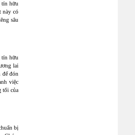
 tín hữu
t này có
iêng sâu
 tín hữu
ương lai
n để đón
ạnh việc
 tối của
chuẩn bị