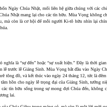
 bốn Ngày Chúa Nhật, mối liên hệ giữa chúng với các ch
húa Nhật mang lại cho các tín hữu. Mùa Vọng không chỉ
u, mà còn là cơ hội để mỗi người Ki-tô hữu nhìn lại chí
Chúa.
 nghĩa là “sự đến” hoặc “sự xuất hiện.” Đây là thời gian
n lễ trước lễ Giáng Sinh. Mùa Vọng bắt đầu vào Ngày C
nrê tông đồ, và kết thúc vào ngày 24 tháng 12, tức là đêm
âm hồn cho ngày lễ trọng đại của Giáng Sinh, tưởng ni
ể các tín hữu sống trong sự mong đợi Chúa đến, không c
ương lai.
của Chúa Giêsu trong máng cỏ, mà còn là một lời mời gọi