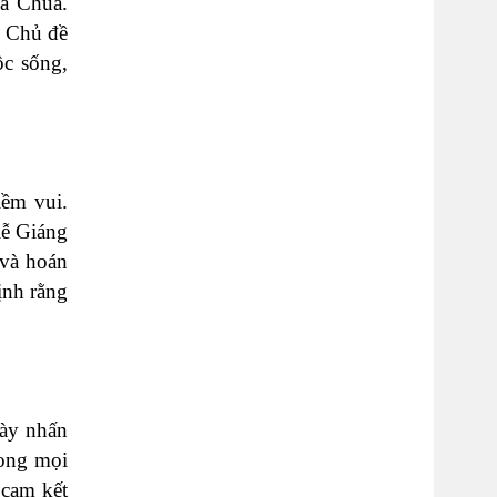
ủa Chúa.
. Chủ đề
ộc sống,
iềm vui.
lễ Giáng
 và hoán
ịnh rằng
này nhấn
rong mọi
 cam kết