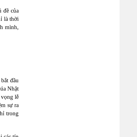
ủ đề của
 là thời
nh mình,
 bắt đầu
húa Nhật
 vọng lễ
ệm sự ra
hỉ trong
 các tín