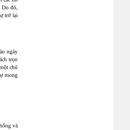
. Do đó,
 trở lại
vào ngày
ách trọn
 một chủ
 sự mong
thống và