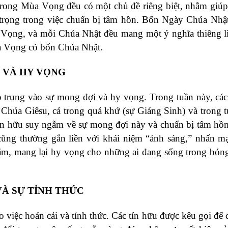
trong Mùa Vọng đều có một chủ đề riêng biệt, nhằm giúp
trọng trong việc chuẩn bị tâm hồn. Bốn Ngày Chúa Nhậ
ùa Vọng, và mỗi Chúa Nhật đều mang một ý nghĩa thiêng l
Mùa Vọng có bốn Chúa Nhật.
I VÀ HY VỌNG
trung vào sự mong đợi và hy vọng. Trong tuần này, các
 Chúa Giêsu, cả trong quá khứ (sự Giáng Sinh) và trong t
c tín hữu suy ngẫm về sự mong đợi này và chuẩn bị tâm hồ
ũng thường gắn liền với khái niệm “ánh sáng,” nhấn m
tăm, mang lại hy vọng cho những ai đang sống trong bóng
VÀ SỰ TỈNH THỨC
việc hoán cải và tỉnh thức. Các tín hữu được kêu gọi để 