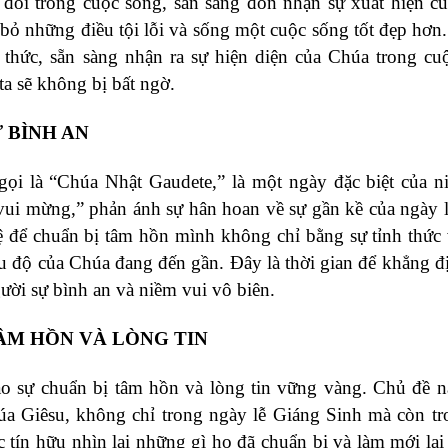
y đổi trong cuộc sống, sẵn sàng đón nhận sự xuất hiện c
 bỏ những điều tội lỗi và sống một cuộc sống tốt đẹp hơn
thức, sẵn sàng nhận ra sự hiện diện của Chúa trong cu
a sẽ không bị bất ngờ.
 BÌNH AN
i là “Chúa Nhật Gaudete,” là một ngày đặc biệt của n
 vui mừng,” phản ánh sự hân hoan về sự gần kề của ngày 
lệ để chuẩn bị tâm hồn mình không chỉ bằng sự tỉnh thức
ứu độ của Chúa đang đến gần. Đây là thời gian để khẳng đ
ười sự bình an và niềm vui vô biên.
ÂM HỒN VÀ LÒNG TIN
o sự chuẩn bị tâm hồn và lòng tin vững vàng. Chủ đề 
a Giêsu, không chỉ trong ngày lễ Giáng Sinh mà còn t
c tín hữu nhìn lại những gì họ đã chuẩn bị và làm mới lại