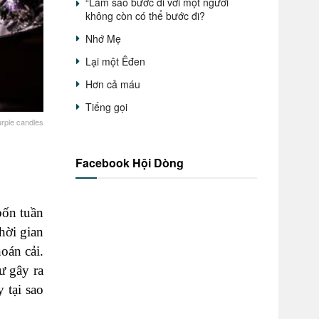
“Làm sao bước đi với một người
không còn có thể bước đi?
Nhớ Mẹ
Lại một Êđen
Hơn cả máu
Tiếng gọi
urple candles
Facebook Hội Dòng
bốn tuần
hời gian
oán cải.
ư gây ra
 tại sao