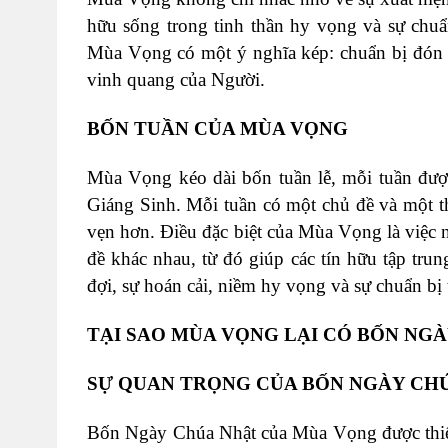
hữu sống trong tinh thần hy vọng và sự chuẩn
Mùa Vọng có một ý nghĩa kép: chuẩn bị đón 
vinh quang của Người.
BỐN TUẦN CỦA MÙA VỌNG
Mùa Vọng kéo dài bốn tuần lễ, mỗi tuần đượ
Giáng Sinh. Mỗi tuần có một chủ đề và một th
vẹn hơn. Điều đặc biệt của Mùa Vọng là việc
đề khác nhau, từ đó giúp các tín hữu tập tr
đợi, sự hoán cải, niềm hy vọng và sự chuẩn bị
TẠI SAO MÙA VỌNG LẠI CÓ BỐN NG
SỰ QUAN TRỌNG CỦA BỐN NGÀY CH
Bốn Ngày Chúa Nhật của Mùa Vọng được thiết 