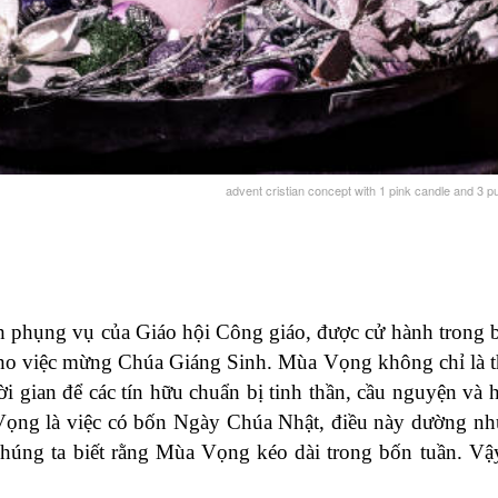
advent cristian concept with 1 pink candle and 3 p
ch phụng vụ của Giáo hội Công giáo, được cử hành trong 
cho việc mừng Chúa Giáng Sinh. Mùa Vọng không chỉ là t
i gian để các tín hữu chuẩn bị tinh thần, cầu nguyện và h
Vọng là việc có bốn Ngày Chúa Nhật, điều này dường nh
 chúng ta biết rằng Mùa Vọng kéo dài trong bốn tuần. Vậy