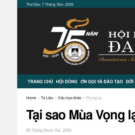
Thứ Sáu, 7 Tháng Tám, 2026
TRANG CHỦ
HỘI DÒNG
ƠN GỌI VÀ ĐÀO TẠO
ĐỜI
Home
Tư Liệu
Các mục khác
Phụng vụ
Tại sao Mùa Vọng l
06 Tháng Mười Hai, 2024