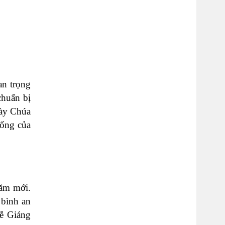
an trọng
chuẩn bị
gày Chúa
sống của
năm mới.
 bình an
lễ Giáng