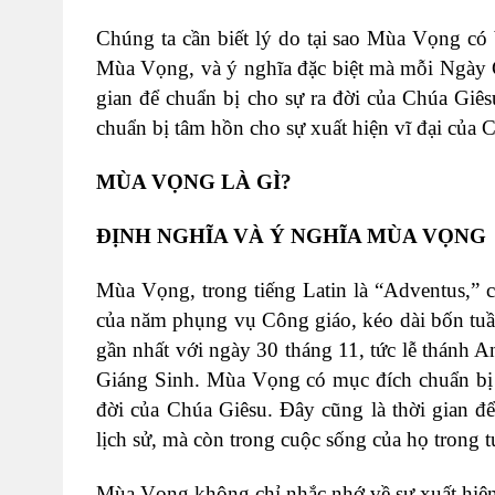
Chúng ta cần biết lý do tại sao Mùa Vọng có
Mùa Vọng, và ý nghĩa đặc biệt mà mỗi Ngày C
gian để chuẩn bị cho sự ra đời của Chúa Giês
chuẩn bị tâm hồn cho sự xuất hiện vĩ đại của 
MÙA VỌNG LÀ GÌ?
ĐỊNH NGHĨA VÀ Ý NGHĨA MÙA VỌNG
Mùa Vọng, trong tiếng Latin là “Adventus,” có
của năm phụng vụ Công giáo, kéo dài bốn tuầ
gần nhất với ngày 30 tháng 11, tức lễ thánh A
Giáng Sinh. Mùa Vọng có mục đích chuẩn bị t
đời của Chúa Giêsu. Đây cũng là thời gian đ
lịch sử, mà còn trong cuộc sống của họ trong t
Mùa Vọng không chỉ nhắc nhớ về sự xuất hiện 