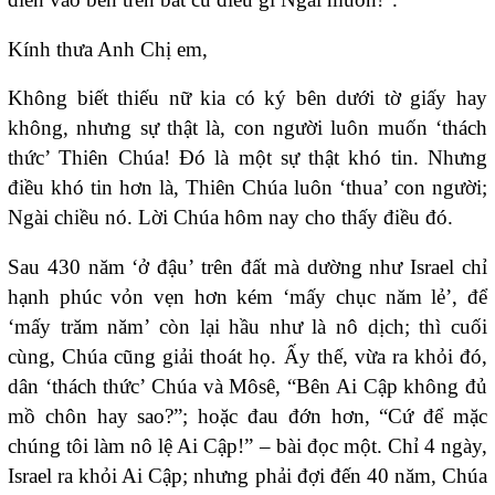
Kính thưa Anh Chị em,
Không biết thiếu nữ kia có ký bên dưới tờ giấy hay
không, nhưng sự thật là, con người luôn muốn ‘thách
thức’ Thiên Chúa! Đó là một sự thật khó tin. Nhưng
điều khó tin hơn là, Thiên Chúa luôn ‘thua’ con người;
Ngài chiều nó. Lời Chúa hôm nay cho thấy điều đó.
Sau 430 năm ‘ở đậu’ trên đất mà dường như Israel chỉ
hạnh phúc vỏn vẹn hơn kém ‘mấy chục năm lẻ’, để
‘mấy trăm năm’ còn lại hầu như là nô dịch; thì cuối
cùng, Chúa cũng giải thoát họ. Ấy thế, vừa ra khỏi đó,
dân ‘thách thức’ Chúa và Môsê, “Bên Ai Cập không đủ
mồ chôn hay sao?”; hoặc đau đớn hơn, “Cứ để mặc
chúng tôi làm nô lệ Ai Cập!” – bài đọc một. Chỉ 4 ngày,
Israel ra khỏi Ai Cập; nhưng phải đợi đến 40 năm, Chúa