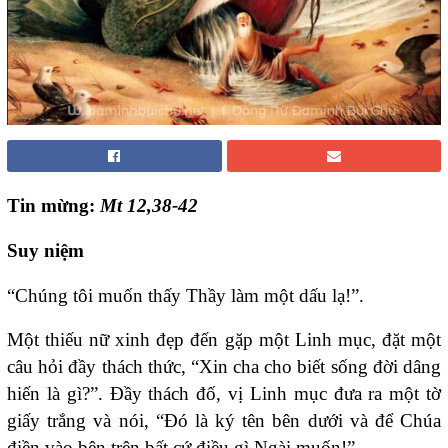
Tin mừng:
Mt 12,38-42
Suy niệm
“Chúng tôi muốn thấy Thầy làm một dấu lạ!”.
Một thiếu nữ xinh đẹp đến gặp một Linh mục, đặt một
câu hỏi đầy thách thức, “Xin cha cho biết sống đời dâng
hiến là gì?”. Đầy thách đố, vị Linh mục đưa ra một tờ
giấy trắng và nói, “Đó là ký tên bên dưới và để Chúa
điền vào bên trên bất cứ điều gì Ngài muốn!”.