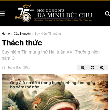
Home
Cầu Nguyện
Suy Niệm Tin mừng
Thách thức
Suy niệm Tin mừng thứ Hai tuần XVI Thường niên
năm C
21 Tháng Bảy, 2025