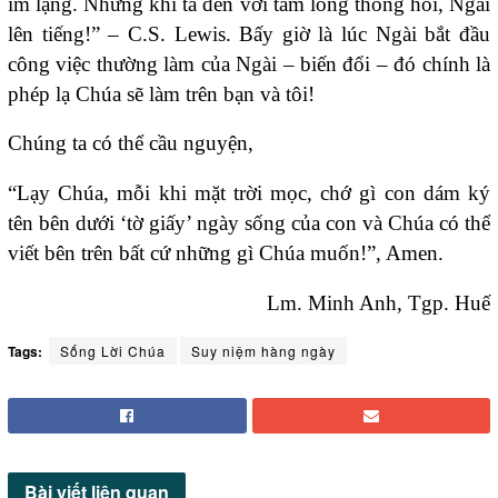
im lặng. Nhưng khi ta đến với tấm lòng thống hối, Ngài
lên tiếng!” – C.S. Lewis. Bấy giờ là lúc Ngài bắt đầu
công việc thường làm của Ngài – biến đổi – đó chính là
phép lạ Chúa sẽ làm trên bạn và tôi!
Chúng ta có thể cầu nguyện,
“Lạy Chúa, mỗi khi mặt trời mọc, chớ gì con dám ký
tên bên dưới ‘tờ giấy’ ngày sống của con và Chúa có thể
viết bên trên bất cứ những gì Chúa muốn!”, Amen.
Lm. Minh Anh, Tgp. Huế
Tags:
Sống Lời Chúa
Suy niệm hàng ngày
Bài viết
liên quan