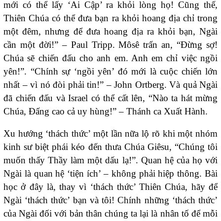
mới có thể lấy ‘Ai Cập’ ra khỏi lòng họ! Cũng thế,
Thiên Chúa có thể đưa bạn ra khỏi hoang địa chỉ trong
một đêm, nhưng để đưa hoang địa ra khỏi bạn, Ngài
cần một đời!” – Paul Tripp. Môsê trấn an, “Đừng sợ!
Chúa sẽ chiến đấu cho anh em. Anh em chỉ việc ngồi
yên!”. “Chính sự ‘ngồi yên’ đó mới là cuộc chiến lớn
nhất – vì nó đòi phải tin!” – John Ortberg. Và quả Ngài
đã chiến đấu và Israel có thể cất lên, “Nào ta hát mừng
Chúa, Đấng cao cả uy hùng!” – Thánh ca Xuất Hành.
Xu hướng ‘thách thức’ một lần nữa lộ rõ khi một nhóm
kinh sư biệt phái kéo đến thưa Chúa Giêsu, “Chúng tôi
muốn thấy Thầy làm một dấu lạ!”. Quan hệ của họ với
Ngài là quan hệ ‘tiện ích’ – không phải hiệp thông. Bài
học ở đây là, thay vì ‘thách thức’ Thiên Chúa, hãy để
Ngài ‘thách thức’ bạn và tôi! Chính những ‘thách thức’
của Ngài đối với bản thân chúng ta lại là nhân tố để mỗi