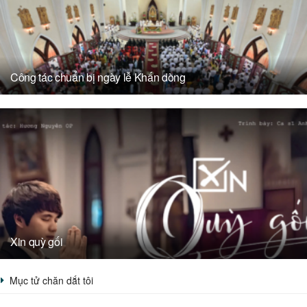
Công tác chuẩn bị ngày lễ Khấn dòng
Xin quỳ gối
Mục tử chăn dắt tôi