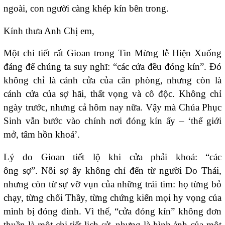
ngoài, con người càng khép kín bên trong.
Kính thưa Anh Chị em,
Một chi tiết rất Gioan trong Tin Mừng lễ Hiện Xuống
đáng để chúng ta suy nghĩ: “các cửa đều đóng kín”. Đó
không chỉ là cánh cửa của căn phòng, nhưng còn là
cánh cửa của sợ hãi, thất vọng và cô độc. Không chỉ
ngày trước, nhưng cả hôm nay nữa. Vậy mà Chúa Phục
Sinh vẫn bước vào chính nơi đóng kín ấy – ‘thế giới
mở, tâm hồn khoá’.
Lý do Gioan tiết lộ khi cửa phải khoá: “các
ông sợ”. Nỗi sợ ấy không chỉ đến từ người Do Thái,
nhưng còn từ sự vỡ vụn của những trái tim: họ từng bỏ
chạy, từng chối Thầy, từng chứng kiến mọi hy vọng của
mình bị đóng đinh. Vì thế, “cửa đóng kín” không đơn
thuần là một chi tiết lịch sử, nhưng là hình ảnh của một