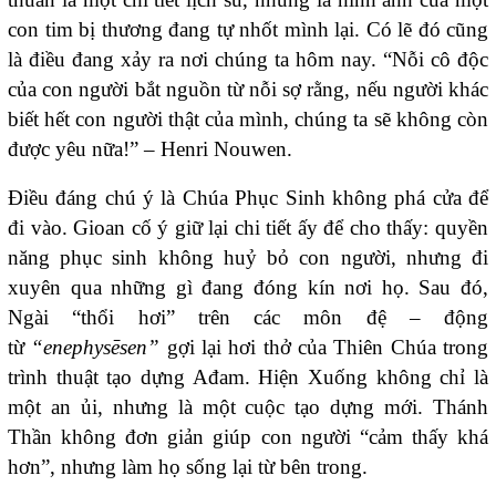
con tim bị thương đang tự nhốt mình lại. Có lẽ đó cũng
là điều đang xảy ra nơi chúng ta hôm nay. “Nỗi cô độc
của con người bắt nguồn từ nỗi sợ rằng, nếu người khác
biết hết con người thật của mình, chúng ta sẽ không còn
được yêu nữa!” – Henri Nouwen.
Điều đáng chú ý là Chúa Phục Sinh không phá cửa để
đi vào. Gioan cố ý giữ lại chi tiết ấy để cho thấy: quyền
năng phục sinh không huỷ bỏ con người, nhưng đi
xuyên qua những gì đang đóng kín nơi họ. Sau đó,
Ngài “thổi hơi” trên các môn đệ – động
từ
“
enephysēsen
”
gợi lại hơi thở của Thiên Chúa trong
trình thuật tạo dựng Ađam. Hiện Xuống không chỉ là
một an ủi, nhưng là một cuộc tạo dựng mới. Thánh
Thần không đơn giản giúp con người “cảm thấy khá
hơn”, nhưng làm họ sống lại từ bên trong.