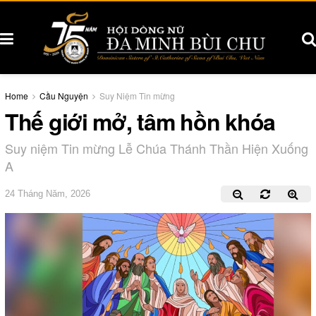
Home
Cầu Nguyện
Suy Niệm Tin mừng
Thế giới mở, tâm hồn khóa
Suy niệm Tin mừng Lễ Chúa Thánh Thần Hiện Xuống
A
24 Tháng Năm, 2026